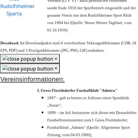
Verband (Ö. F. V.) – nach personellen Problemen
wurde Ende 1910 der Spielbetrieb eingestellt und der
gesamte Verein trat dem Rudolfsheimer Sport Klub
von 1904 bei (Quelle: Neues Wiener Tagblatt, vom
01.10.1910)
Download:
Im Downloadpaket sind 4 verschiedene Vektorgrafikformate (CDR, AI
EPS, PDF) und 3 Pixelgrafikformate (JPG, PNG, GIF) enthalten.
×
×
Vereinsinformationen:
I. Gross Floridsdorfer Fussballklub "Admira"
1897 – gab es bereits in Jedlesee einen Sportklub
„Sturm“;
1899 – im Juli fusionierte sich dieser mit Donaufelder
Fussballinteressierten zum I. Gross Floridsdorfer
;
Fussballklub „Admira“ (Quelle: Allgemeine Sport
Zeitung, vom 04.03.1900);