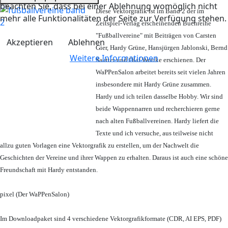
beachten Sie, dass bei einer Ablehnung womöglich nicht
Diese Vektorgrafik ist im Band 2 der im
mehr alle Funktionalitäten der Seite zur Verfügung stehen.
Zeitspiel-Verlag erscheinenden Buchreihe
"Fußballvereine" mit Beiträgen von Carsten
Akzeptieren
Ablehnen
Gier, Hardy Grüne, Hansjürgen Jablonski, Bernd
Weitere Informationen
Sautter und Olaf Wuttke erschienen. Der
WaPPenSalon arbeitet bereits seit vielen Jahren
insbesondere mit Hardy Grüne zusammen.
Hardy und ich teilen dasselbe Hobby. Wir sind
beide Wappennarren und recherchieren gerne
nach alten Fußballvereinen. Hardy liefert die
Texte und ich versuche, aus teilweise nicht
allzu guten Vorlagen eine Vektorgrafik zu erstellen, um der Nachwelt die
Geschichten der Vereine und ihrer Wappen zu erhalten. Daraus ist auch eine schöne
Freundschaft mit Hardy entstanden.
pixel (Der WaPPenSalon)
Im Downloadpaket sind 4 verschiedene Vektorgrafikformate (CDR, AI EPS, PDF)