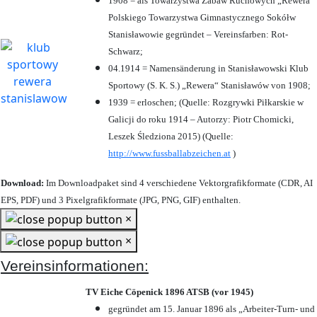
1908 = als Towarzystwa Zabaw Ruchowych „Rewera“
Polskiego Towarzystwa Gimnastycznego Sokółw
Stanisławowie gegründet – Vereinsfarben: Rot-
Schwarz;
04.1914 = Namensänderung in Stanisławowski Klub
Sportowy (S. K. S.) „Rewera“ Stanisławów von 1908;
1939 = erloschen; (Quelle: Rozgrywki Piłkarskie w
Galicji do roku 1914 – Autorzy: Piotr Chomicki,
Leszek Śledziona 2015) (Quelle:
http://www.fussballabzeichen.at
)
Download:
Im Downloadpaket sind 4 verschiedene Vektorgrafikformate (CDR, AI
EPS, PDF) und 3 Pixelgrafikformate (JPG, PNG, GIF) enthalten.
×
×
Vereinsinformationen:
TV Eiche Cöpenick 1896 ATSB (vor 1945)
gegründet am 15. Januar 1896 als „Arbeiter-Turn- und