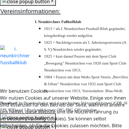
×
Vereinsinformationen:
I. Neunkirchner Fußballklub
1913 = als I. Neunkirchner Fussball-Klub gegründet,
kriegsbedingt wieder aufgelöst;
1925 = Nachfolgeverein als 1. Arbeitersportverein (A.
S. V.) Neunkirchen wieder gegründet;
1925 = kurz darauf Fusion mit dem Sport Club
„Bewegung“ Neunkirchen von 1920 zum Sport Club
Neunkirchen von 1913;
1984 = Fusion mit dem Werks Sport Verein „Brevillier
& Urban“ Neunkirchen von 1932 zum Sport Club
Wir benutzen Cookies
Neunkirchen von 1913; Vereinsfarben: Blau-Weiß;
Wir nutzen Cookies auf unserer Website. Einige von ihnen
Download:
Im Downloadpaket sind 4 verschiedene Vektorgrafikformate (CDR, AI
sind essenziell für den Betrieb der Seite, während andere
EPS, PDF) und 3 Pixelgrafikformate (JPG, PNG, GIF) enthalten.
uns helfen, diese Website und die Nutzererfahrung zu
×
verbessern (Tracking Cookies). Sie können selbst
entscheiden, ob Sie die Cookies zulassen möchten. Bitte
×