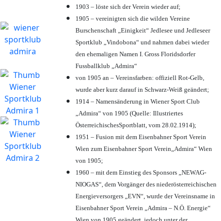
1903 – löste sich der Verein wieder auf;
1905 – vereinigten sich die wilden Vereine
Burschenschaft „Einigkeit“ Jedlesee und Jedleseer
Sportklub „Vindobona“ und nahmen dabei wieder
den ehemaligen Namen I. Gross Floridsdorfer
Fussballklub „Admira“
von 1905 an – Vereinsfarben: offiziell Rot-Gelb,
wurde aber kurz darauf in Schwarz-Weiß geändert;
1914 – Namensänderung in Wiener Sport Club
„Admira“ von 1905 (Quelle: Illustriertes
ÖsterreichischesSportblatt, vom 28.02.1914);
1951 – Fusion mit dem Eisenbahner Sport Verein
Wien zum Eisenbahner Sport Verein„Admira“ Wien
von 1905;
1960 – mit dem Einstieg des Sponsors „NEWAG-
NIOGAS“, dem Vorgänger des niederösterreichischen
Energieversorgers „EVN“, wurde der Vereinsname in
Eisenbahner Sport Verein „Admira – N.Ö. Energie“
Wien von 1905 geändert, jedoch unter der