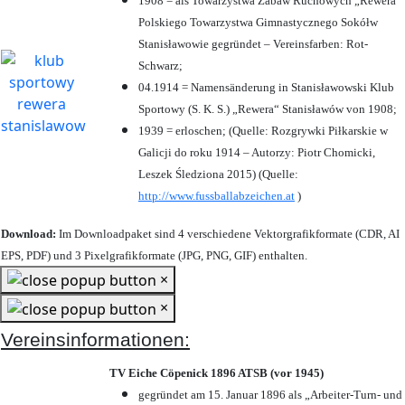
1908 = als Towarzystwa Zabaw Ruchowych „Rewera“
Polskiego Towarzystwa Gimnastycznego Sokółw
Stanisławowie gegründet – Vereinsfarben: Rot-
Schwarz;
04.1914 = Namensänderung in Stanisławowski Klub
Sportowy (S. K. S.) „Rewera“ Stanisławów von 1908;
1939 = erloschen; (Quelle: Rozgrywki Piłkarskie w
Galicji do roku 1914 – Autorzy: Piotr Chomicki,
Leszek Śledziona 2015) (Quelle:
http://www.fussballabzeichen.at
)
Download:
Im Downloadpaket sind 4 verschiedene Vektorgrafikformate (CDR, AI
EPS, PDF) und 3 Pixelgrafikformate (JPG, PNG, GIF) enthalten.
×
×
Vereinsinformationen:
TV Eiche Cöpenick 1896 ATSB (vor 1945)
gegründet am 15. Januar 1896 als „Arbeiter-Turn- und