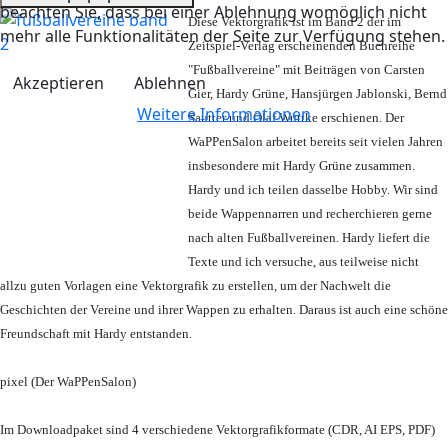
beachten Sie, dass bei einer Ablehnung womöglich nicht
Diese Vektorgrafik ist im Band 2 der im
mehr alle Funktionalitäten der Seite zur Verfügung stehen.
Zeitspiel-Verlag erscheinenden Buchreihe
"Fußballvereine" mit Beiträgen von Carsten
Akzeptieren
Ablehnen
Gier, Hardy Grüne, Hansjürgen Jablonski, Bernd
Weitere Informationen
Sautter und Olaf Wuttke erschienen. Der
WaPPenSalon arbeitet bereits seit vielen Jahren
insbesondere mit Hardy Grüne zusammen.
Hardy und ich teilen dasselbe Hobby. Wir sind
beide Wappennarren und recherchieren gerne
nach alten Fußballvereinen. Hardy liefert die
Texte und ich versuche, aus teilweise nicht
allzu guten Vorlagen eine Vektorgrafik zu erstellen, um der Nachwelt die
Geschichten der Vereine und ihrer Wappen zu erhalten. Daraus ist auch eine schöne
Freundschaft mit Hardy entstanden.
pixel (Der WaPPenSalon)
Im Downloadpaket sind 4 verschiedene Vektorgrafikformate (CDR, AI EPS, PDF)