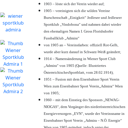
1903 – löste sich der Verein wieder auf;
1905 – vereinigten sich die wilden Vereine
Burschenschaft „Einigkeit“ Jedlesee und Jedleseer
Sportklub „Vindobona“ und nahmen dabei wieder
den ehemaligen Namen I. Gross Floridsdorfer
Fussballklub „Admira“
von 1905 an – Vereinsfarben: offiziell Rot-Gelb,
wurde aber kurz darauf in Schwarz-Weiß geändert;
1914 – Namensänderung in Wiener Sport Club
„Admira“ von 1905 (Quelle: Illustriertes
ÖsterreichischesSportblatt, vom 28.02.1914);
1951 – Fusion mit dem Eisenbahner Sport Verein
Wien zum Eisenbahner Sport Verein„Admira“ Wien
von 1905;
1960 – mit dem Einstieg des Sponsors „NEWAG-
NIOGAS“, dem Vorgänger des niederösterreichischen
Energieversorgers „EVN“, wurde der Vereinsname in
Eisenbahner Sport Verein „Admira – N.Ö. Energie“
Wien von 1905 geändert, jedoch unter der