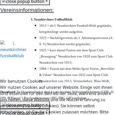
×
Vereinsinformationen:
I. Neunkirchner Fußballklub
1913 = als I. Neunkirchner Fussball-Klub gegründet,
kriegsbedingt wieder aufgelöst;
1925 = Nachfolgeverein als 1. Arbeitersportverein (A.
S. V.) Neunkirchen wieder gegründet;
1925 = kurz darauf Fusion mit dem Sport Club
„Bewegung“ Neunkirchen von 1920 zum Sport Club
Neunkirchen von 1913;
1984 = Fusion mit dem Werks Sport Verein „Brevillier
& Urban“ Neunkirchen von 1932 zum Sport Club
Wir benutzen Cookies
Neunkirchen von 1913; Vereinsfarben: Blau-Weiß;
Wir nutzen Cookies auf unserer Website. Einige von ihnen
Download:
Im Downloadpaket sind 4 verschiedene Vektorgrafikformate (CDR, AI
sind essenziell für den Betrieb der Seite, während andere
EPS, PDF) und 3 Pixelgrafikformate (JPG, PNG, GIF) enthalten.
uns helfen, diese Website und die Nutzererfahrung zu
×
verbessern (Tracking Cookies). Sie können selbst
entscheiden, ob Sie die Cookies zulassen möchten. Bitte
×