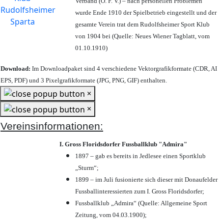
Verband (Ö. F. V.) – nach personellen Problemen
wurde Ende 1910 der Spielbetrieb eingestellt und der
gesamte Verein trat dem Rudolfsheimer Sport Klub
von 1904 bei (Quelle: Neues Wiener Tagblatt, vom
01.10.1910)
Download:
Im Downloadpaket sind 4 verschiedene Vektorgrafikformate (CDR, AI
EPS, PDF) und 3 Pixelgrafikformate (JPG, PNG, GIF) enthalten.
×
×
Vereinsinformationen:
I. Gross Floridsdorfer Fussballklub "Admira"
1897 – gab es bereits in Jedlesee einen Sportklub
„Sturm“;
1899 – im Juli fusionierte sich dieser mit Donaufelder
Fussballinteressierten zum I. Gross Floridsdorfer
;
Fussballklub „Admira“ (Quelle: Allgemeine Sport
Zeitung, vom 04.03.1900);