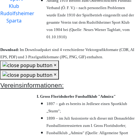
Anfang 1910 Beitritt zum Österreichischen Fussball
Verband (Ö. F. V.) – nach personellen Problemen
wurde Ende 1910 der Spielbetrieb eingestellt und der
gesamte Verein trat dem Rudolfsheimer Sport Klub
von 1904 bei (Quelle: Neues Wiener Tagblatt, vom
01.10.1910)
Download:
Im Downloadpaket sind 4 verschiedene Vektorgrafikformate (CDR, AI
EPS, PDF) und 3 Pixelgrafikformate (JPG, PNG, GIF) enthalten.
×
×
Vereinsinformationen:
I. Gross Floridsdorfer Fussballklub "Admira"
1897 – gab es bereits in Jedlesee einen Sportklub
„Sturm“;
1899 – im Juli fusionierte sich dieser mit Donaufelder
Fussballinteressierten zum I. Gross Floridsdorfer
;
Fussballklub „Admira“ (Quelle: Allgemeine Sport