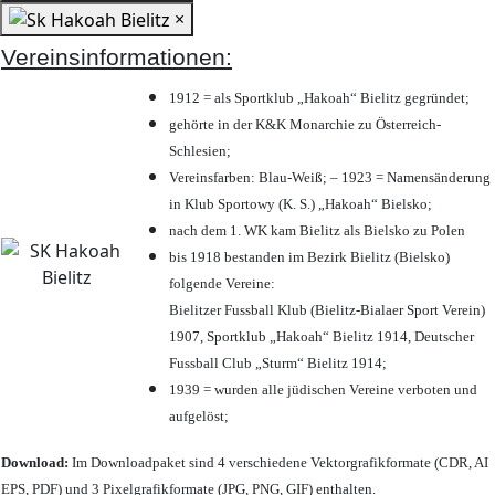
×
Vereinsinformationen:
1912 = als Sportklub „Hakoah“ Bielitz gegründet;
gehörte in der K&K Monarchie zu Österreich-
Schlesien;
Vereinsfarben: Blau-Weiß; – 1923 = Namensänderung
in Klub Sportowy (K. S.) „Hakoah“ Bielsko;
nach dem 1. WK kam Bielitz als Bielsko zu Polen
bis 1918 bestanden im Bezirk Bielitz (Bielsko)
folgende Vereine:
Bielitzer Fussball Klub (Bielitz-Bialaer Sport Verein)
1907, Sportklub „Hakoah“ Bielitz 1914, Deutscher
Fussball Club „Sturm“ Bielitz 1914;
1939 = wurden alle jüdischen Vereine verboten und
aufgelöst;
Download:
Im Downloadpaket sind 4 verschiedene Vektorgrafikformate (CDR, AI
EPS, PDF) und 3 Pixelgrafikformate (JPG, PNG, GIF) enthalten.