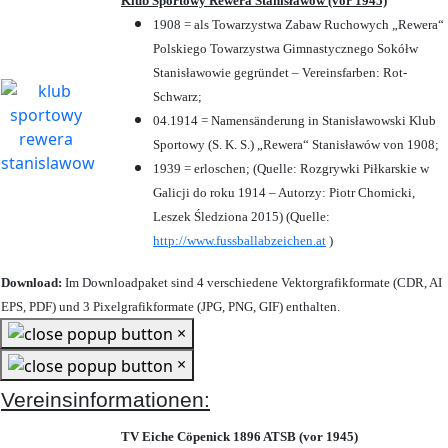
Klub Sportowy Rewera Stanisławów (vor 1945)
1908 = als Towarzystwa Zabaw Ruchowych „Rewera“
Polskiego Towarzystwa Gimnastycznego Sokółw
Stanisławowie gegründet – Vereinsfarben: Rot-
Schwarz;
04.1914 = Namensänderung in Stanisławowski Klub
Sportowy (S. K. S.) „Rewera“ Stanisławów von 1908;
1939 = erloschen; (Quelle: Rozgrywki Piłkarskie w
Galicji do roku 1914 – Autorzy: Piotr Chomicki,
Leszek Śledziona 2015) (Quelle:
http://www.fussballabzeichen.at
)
Download:
Im Downloadpaket sind 4 verschiedene Vektorgrafikformate (CDR, AI
EPS, PDF) und 3 Pixelgrafikformate (JPG, PNG, GIF) enthalten.
×
×
Vereinsinformationen:
TV Eiche Cöpenick 1896 ATSB (vor 1945)