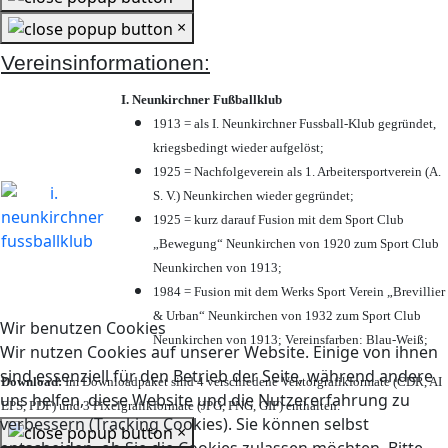
×
Vereinsinformationen:
I. Neunkirchner Fußballklub
1913 = als I. Neunkirchner Fussball-Klub gegründet,
kriegsbedingt wieder aufgelöst;
1925 = Nachfolgeverein als 1. Arbeitersportverein (A.
S. V.) Neunkirchen wieder gegründet;
1925 = kurz darauf Fusion mit dem Sport Club
„Bewegung“ Neunkirchen von 1920 zum Sport Club
Neunkirchen von 1913;
1984 = Fusion mit dem Werks Sport Verein „Brevillier
& Urban“ Neunkirchen von 1932 zum Sport Club
Wir benutzen Cookies
Neunkirchen von 1913; Vereinsfarben: Blau-Weiß;
Wir nutzen Cookies auf unserer Website. Einige von ihnen
sind essenziell für den Betrieb der Seite, während andere
Download:
Im Downloadpaket sind 4 verschiedene Vektorgrafikformate (CDR, AI
uns helfen, diese Website und die Nutzererfahrung zu
EPS, PDF) und 3 Pixelgrafikformate (JPG, PNG, GIF) enthalten.
verbessern (Tracking Cookies). Sie können selbst
×