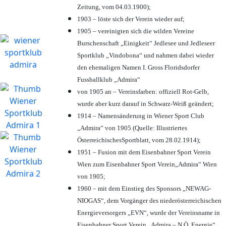
Zeitung, vom 04.03.1900);
1903 – löste sich der Verein wieder auf;
1905 – vereinigten sich die wilden Vereine
Burschenschaft „Einigkeit“ Jedlesee und Jedleseer
Sportklub „Vindobona“ und nahmen dabei wieder
den ehemaligen Namen I. Gross Floridsdorfer
Fussballklub „Admira“
von 1905 an – Vereinsfarben: offiziell Rot-Gelb,
wurde aber kurz darauf in Schwarz-Weiß geändert;
1914 – Namensänderung in Wiener Sport Club
„Admira“ von 1905 (Quelle: Illustriertes
ÖsterreichischesSportblatt, vom 28.02.1914);
1951 – Fusion mit dem Eisenbahner Sport Verein
Wien zum Eisenbahner Sport Verein„Admira“ Wien
von 1905;
1960 – mit dem Einstieg des Sponsors „NEWAG-
NIOGAS“, dem Vorgänger des niederösterreichischen
Energieversorgers „EVN“, wurde der Vereinsname in
Eisenbahner Sport Verein „Admira – N.Ö. Energie“