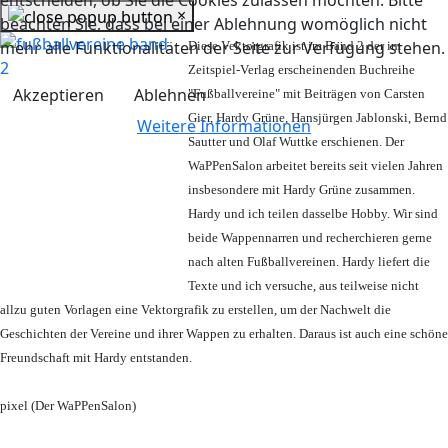
entscheiden, ob Sie die Cookies zulassen möchten. Bitte
×
beachten Sie, dass bei einer Ablehnung womöglich nicht
mehr alle Funktionalitäten der Seite zur Verfügung stehen.
Diese Vektorgrafik ist im Band 2 der im
Zeitspiel-Verlag erscheinenden Buchreihe
Akzeptieren
Ablehnen
"Fußballvereine" mit Beiträgen von Carsten
Gier, Hardy Grüne, Hansjürgen Jablonski, Bernd
Weitere Informationen
Sautter und Olaf Wuttke erschienen. Der
WaPPenSalon arbeitet bereits seit vielen Jahren
insbesondere mit Hardy Grüne zusammen.
Hardy und ich teilen dasselbe Hobby. Wir sind
beide Wappennarren und recherchieren gerne
nach alten Fußballvereinen. Hardy liefert die
Texte und ich versuche, aus teilweise nicht
allzu guten Vorlagen eine Vektorgrafik zu erstellen, um der Nachwelt die
Geschichten der Vereine und ihrer Wappen zu erhalten. Daraus ist auch eine schöne
Freundschaft mit Hardy entstanden.
pixel (Der WaPPenSalon)