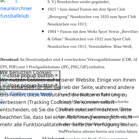
S. V.) Neunkirchen wieder gegründet;
1925 = kurz darauf Fusion mit dem Sport Club
„Bewegung“ Neunkirchen von 1920 zum Sport Club
Neunkirchen von 1913;
1984 = Fusion mit dem Werks Sport Verein „Brevillier
& Urban“ Neunkirchen von 1932 zum Sport Club
Neunkirchen von 1913; Vereinsfarben: Blau-Weiß;
Download:
Im Downloadpaket sind 4 verschiedene Vektorgrafikformate (CDR, AI
EPS, PDF) und 3 Pixelgrafikformate (JPG, PNG, GIF) enthalten.
Wir benutzen Cookies
×
Wir nutzen Cookies auf unserer Website. Einige von ihnen
×
sind essenziell für den Betrieb der Seite, während andere
uns helfen, diese Website und die Nutzererfahrung zu
Diese Vektorgrafik ist im Band 2 der im
verbessern (Tracking Cookies). Sie können selbst
Zeitspiel-Verlag erscheinenden Buchreihe
entscheiden, ob Sie die Cookies zulassen möchten. Bitte
"Fußballvereine" mit Beiträgen von Carsten
beachten Sie, dass bei einer Ablehnung womöglich nicht
Gier, Hardy Grüne, Hansjürgen Jablonski, Bernd
mehr alle Funktionalitäten der Seite zur Verfügung stehen.
Sautter und Olaf Wuttke erschienen. Der
WaPPenSalon arbeitet bereits seit vielen Jahren
insbesondere mit Hardy Grüne zusammen.