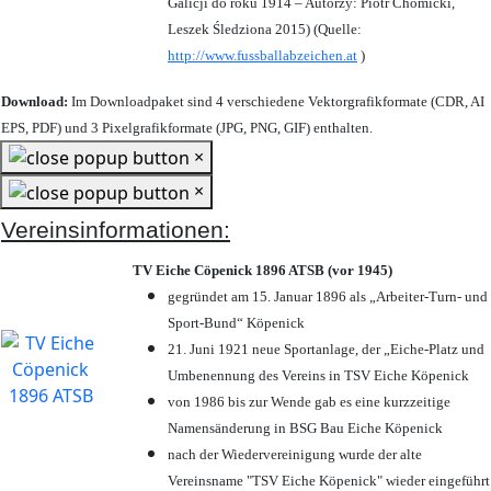
Galicji do roku 1914 – Autorzy: Piotr Chomicki,
Leszek Śledziona 2015) (Quelle:
http://www.fussballabzeichen.at
)
Download:
Im Downloadpaket sind 4 verschiedene Vektorgrafikformate (CDR, AI
EPS, PDF) und 3 Pixelgrafikformate (JPG, PNG, GIF) enthalten.
×
×
Vereinsinformationen:
TV Eiche Cöpenick 1896 ATSB (vor 1945)
gegründet am 15. Januar 1896 als „Arbeiter-Turn- und
Sport-Bund“ Köpenick
21. Juni 1921 neue Sportanlage, der „Eiche-Platz und
Umbenennung des Vereins in TSV Eiche Köpenick
von 1986 bis zur Wende gab es eine kurzzeitige
Namensänderung in BSG Bau Eiche Köpenick
nach der Wiedervereinigung wurde der alte
Vereinsname "TSV Eiche Köpenick" wieder eingeführt