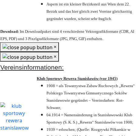
Aspern ist ein kleiner Bezirksteil aus Wien dem 22.
Bezirk und das hier gleich zwei Vereine gleichzeitig
gegründet wurden, scheint sehr fraglich.
Download:
Im Downloadpaket sind 4 verschiedene Vektorgrafikformate (CDR, AI
EPS, PDF) und 3 Pixelgrafikformate (JPG, PNG, GIF) enthalten.
×
×
Vereinsinformationen:
Klub Sportowy Rewera Stanisławów (vor 1945)
1908 = als Towarzystwa Zabaw Ruchowych „Rewera“
Polskiego Towarzystwa Gimnastycznego Sokółw
Stanisławowie gegründet – Vereinsfarben: Rot-
Schwarz;
04.1914 = Namensänderung in Stanisławowski Klub
Sportowy (S. K. S.) „Rewera“ Stanisławów von 1908;
1939 = erloschen; (Quelle: Rozgrywki Piłkarskie w