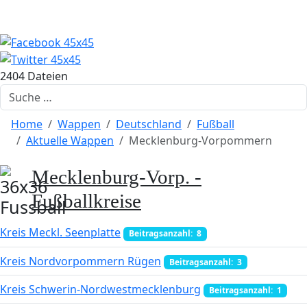
2404 Dateien
Suchen
Home
Wappen
Deutschland
Fußball
Aktuelle Wappen
Mecklenburg-Vorpommern
Mecklenburg-Vorp. -
Fußballkreise
Kreis Meckl. Seenplatte
Beitragsanzahl: 8
Kreis Nordvorpommern Rügen
Beitragsanzahl: 3
Kreis Schwerin-Nordwestmecklenburg
Beitragsanzahl: 1