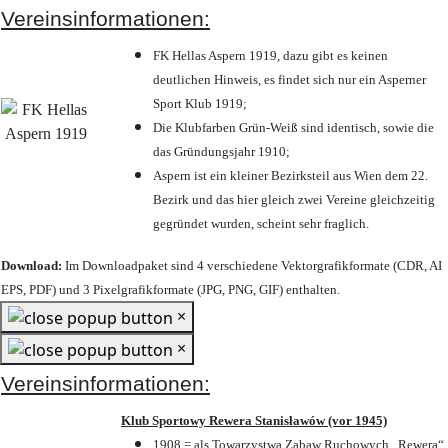
Vereinsinformationen:
FK Hellas Aspern 1919, dazu gibt es keinen
deutlichen Hinweis, es findet sich nur ein Asperner
Sport Klub 1919
;
Die Klubfarben Grün-Weiß sind identisch, sowie die
das Gründungsjahr 1910
;
Aspern ist ein kleiner Bezirksteil aus Wien dem 22.
Bezirk und das hier gleich zwei Vereine gleichzeitig
gegründet wurden, scheint sehr fraglich.
Download:
Im Downloadpaket sind 4 verschiedene Vektorgrafikformate (CDR, AI
EPS, PDF) und 3 Pixelgrafikformate (JPG, PNG, GIF) enthalten.
×
×
Vereinsinformationen:
Klub Sportowy Rewera Stanisławów (vor 1945)
1908 = als Towarzystwa Zabaw Ruchowych „Rewera“