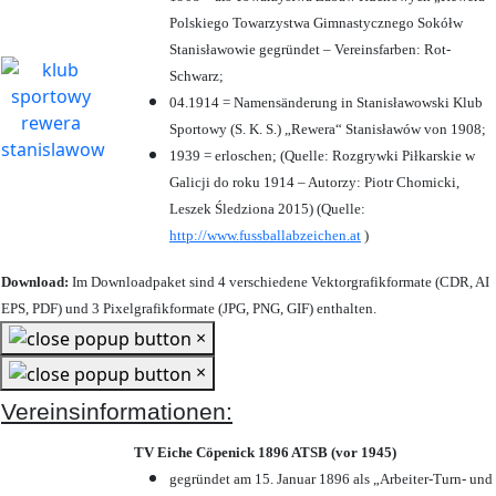
Polskiego Towarzystwa Gimnastycznego Sokółw
Stanisławowie gegründet – Vereinsfarben: Rot-
Schwarz;
04.1914 = Namensänderung in Stanisławowski Klub
Sportowy (S. K. S.) „Rewera“ Stanisławów von 1908;
1939 = erloschen; (Quelle: Rozgrywki Piłkarskie w
Galicji do roku 1914 – Autorzy: Piotr Chomicki,
Leszek Śledziona 2015) (Quelle:
http://www.fussballabzeichen.at
)
Download:
Im Downloadpaket sind 4 verschiedene Vektorgrafikformate (CDR, AI
EPS, PDF) und 3 Pixelgrafikformate (JPG, PNG, GIF) enthalten.
×
×
Vereinsinformationen:
TV Eiche Cöpenick 1896 ATSB (vor 1945)
gegründet am 15. Januar 1896 als „Arbeiter-Turn- und