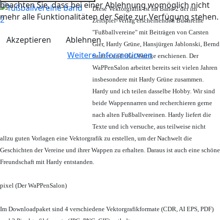
beachten Sie, dass bei einer Ablehnung womöglich nicht
Diese Vektorgrafik ist im Band 2 der im
mehr alle Funktionalitäten der Seite zur Verfügung stehen.
Zeitspiel-Verlag erscheinenden Buchreihe
"Fußballvereine" mit Beiträgen von Carsten
Akzeptieren
Ablehnen
Gier, Hardy Grüne, Hansjürgen Jablonski, Bernd
Weitere Informationen
Sautter und Olaf Wuttke erschienen. Der
WaPPenSalon arbeitet bereits seit vielen Jahren
insbesondere mit Hardy Grüne zusammen.
Hardy und ich teilen dasselbe Hobby. Wir sind
beide Wappennarren und recherchieren gerne
nach alten Fußballvereinen. Hardy liefert die
Texte und ich versuche, aus teilweise nicht
allzu guten Vorlagen eine Vektorgrafik zu erstellen, um der Nachwelt die
Geschichten der Vereine und ihrer Wappen zu erhalten. Daraus ist auch eine schöne
Freundschaft mit Hardy entstanden.
pixel (Der WaPPenSalon)
Im Downloadpaket sind 4 verschiedene Vektorgrafikformate (CDR, AI EPS, PDF)