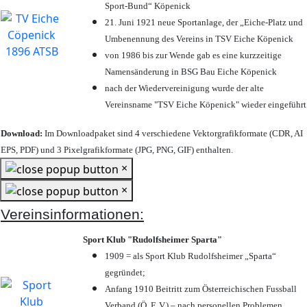
Sport-Bund“ Köpenick
21. Juni 1921 neue Sportanlage, der „Eiche-Platz und
Umbenennung des Vereins in TSV Eiche Köpenick
von 1986 bis zur Wende gab es eine kurzzeitige
Namensänderung in BSG Bau Eiche Köpenick
nach der Wiedervereinigung wurde der alte
Vereinsname "TSV Eiche Köpenick" wieder eingeführt
Download:
Im Downloadpaket sind 4 verschiedene Vektorgrafikformate (CDR, AI
EPS, PDF) und 3 Pixelgrafikformate (JPG, PNG, GIF) enthalten.
×
×
Vereinsinformationen:
Sport Klub "Rudolfsheimer Sparta"
1909 = als Sport Klub Rudolfsheimer „Sparta“
gegründet;
Anfang 1910 Beitritt zum Österreichischen Fussball
Verband (Ö. F. V.) – nach personellen Problemen