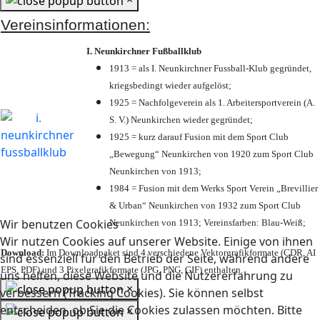
Vereinsinformationen:
I. Neunkirchner Fußballklub
1913 = als I. Neunkirchner Fussball-Klub gegründet,
kriegsbedingt wieder aufgelöst;
1925 = Nachfolgeverein als 1. Arbeitersportverein (A.
S. V.) Neunkirchen wieder gegründet;
1925 = kurz darauf Fusion mit dem Sport Club
„Bewegung“ Neunkirchen von 1920 zum Sport Club
Neunkirchen von 1913;
1984 = Fusion mit dem Werks Sport Verein „Brevillier
& Urban“ Neunkirchen von 1932 zum Sport Club
Wir benutzen Cookies
Neunkirchen von 1913; Vereinsfarben: Blau-Weiß;
Wir nutzen Cookies auf unserer Website. Einige von ihnen
Download:
Im Downloadpaket sind 4 verschiedene Vektorgrafikformate (CDR, AI
sind essenziell für den Betrieb der Seite, während andere
EPS, PDF) und 3 Pixelgrafikformate (JPG, PNG, GIF) enthalten.
uns helfen, diese Website und die Nutzererfahrung zu
×
verbessern (Tracking Cookies). Sie können selbst
entscheiden, ob Sie die Cookies zulassen möchten. Bitte
×