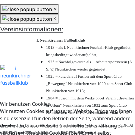
×
×
Vereinsinformationen:
I. Neunkirchner Fußballklub
1913 = als I. Neunkirchner Fussball-Klub gegründet,
kriegsbedingt wieder aufgelöst;
1925 = Nachfolgeverein als 1. Arbeitersportverein (A.
S. V.) Neunkirchen wieder gegründet;
1925 = kurz darauf Fusion mit dem Sport Club
„Bewegung“ Neunkirchen von 1920 zum Sport Club
Neunkirchen von 1913;
1984 = Fusion mit dem Werks Sport Verein „Brevillier
Wir benutzen Cookies
& Urban“ Neunkirchen von 1932 zum Sport Club
Wir nutzen Cookies auf unserer Website. Einige von ihnen
Neunkirchen von 1913; Vereinsfarben: Blau-Weiß;
sind essenziell für den Betrieb der Seite, während andere
uns helfen, diese Website und die Nutzererfahrung zu
Download:
Im Downloadpaket sind 4 verschiedene Vektorgrafikformate (CDR, AI
verbessern (Tracking Cookies). Sie können selbst
EPS, PDF) und 3 Pixelgrafikformate (JPG, PNG, GIF) enthalten.