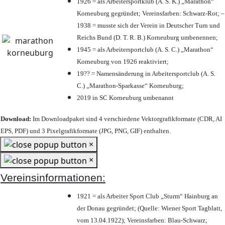
1926 = als Arbeitersportklub (A. S. K.) „Marathon“
Korneuburg gegründet; Vereinsfarben: Schwarz-Rot; –
1938 = musste sich der Verein in Deutscher Turn und
Reichs Bund (D. T. R. B.) Korneuburg umbenennen;
1945 = als Arbeitersportclub (A. S. C.) „Marathon“
Korneuburg von 1926 reaktiviert;
19?? = Namensänderung in Arbeitersportclub (A. S.
C.) „Marathon-Sparkasse“ Korneuburg;
2019 in SC Korneuburg umbenannt
Download:
Im Downloadpaket sind 4 verschiedene Vektorgrafikformate (CDR, AI
EPS, PDF) und 3 Pixelgrafikformate (JPG, PNG, GIF) enthalten.
×
×
Vereinsinformationen:
1921 = als Arbeiter Sport Club „Sturm“ Hainburg an
der Donau gegründet; (Quelle: Wiener Sport Tagblatt,
vom 13.04.1922); Vereinsfarben: Blau-Schwarz;