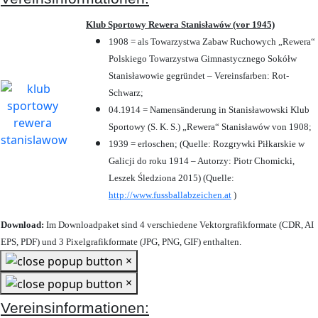
Klub Sportowy Rewera Stanisławów (vor 1945)
1908 = als Towarzystwa Zabaw Ruchowych „Rewera“
Polskiego Towarzystwa Gimnastycznego Sokółw
Stanisławowie gegründet – Vereinsfarben: Rot-
Schwarz;
04.1914 = Namensänderung in Stanisławowski Klub
Sportowy (S. K. S.) „Rewera“ Stanisławów von 1908;
1939 = erloschen; (Quelle: Rozgrywki Piłkarskie w
Galicji do roku 1914 – Autorzy: Piotr Chomicki,
Leszek Śledziona 2015) (Quelle:
http://www.fussballabzeichen.at
)
Download:
Im Downloadpaket sind 4 verschiedene Vektorgrafikformate (CDR, AI
EPS, PDF) und 3 Pixelgrafikformate (JPG, PNG, GIF) enthalten.
×
×
Vereinsinformationen: