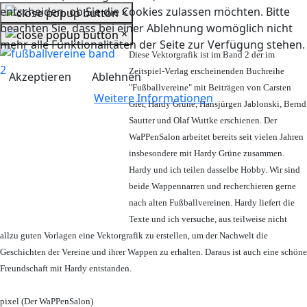
entscheiden, ob Sie die Cookies zulassen möchten. Bitte
×
beachten Sie, dass bei einer Ablehnung womöglich nicht
×
mehr alle Funktionalitäten der Seite zur Verfügung stehen.
Diese Vektorgrafik ist im Band 2 der im
Zeitspiel-Verlag erscheinenden Buchreihe
Akzeptieren
Ablehnen
"Fußballvereine" mit Beiträgen von Carsten
Weitere Informationen
Gier, Hardy Grüne, Hansjürgen Jablonski, Bernd
Sautter und Olaf Wuttke erschienen. Der
WaPPenSalon arbeitet bereits seit vielen Jahren
insbesondere mit Hardy Grüne zusammen.
Hardy und ich teilen dasselbe Hobby. Wir sind
beide Wappennarren und recherchieren gerne
nach alten Fußballvereinen. Hardy liefert die
Texte und ich versuche, aus teilweise nicht
allzu guten Vorlagen eine Vektorgrafik zu erstellen, um der Nachwelt die
Geschichten der Vereine und ihrer Wappen zu erhalten. Daraus ist auch eine schöne
Freundschaft mit Hardy entstanden.
pixel (Der WaPPenSalon)