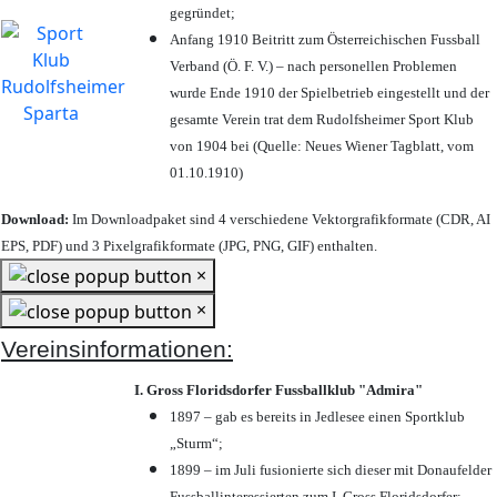
gegründet;
Anfang 1910 Beitritt zum Österreichischen Fussball
Verband (Ö. F. V.) – nach personellen Problemen
wurde Ende 1910 der Spielbetrieb eingestellt und der
gesamte Verein trat dem Rudolfsheimer Sport Klub
von 1904 bei (Quelle: Neues Wiener Tagblatt, vom
01.10.1910)
Download:
Im Downloadpaket sind 4 verschiedene Vektorgrafikformate (CDR, AI
EPS, PDF) und 3 Pixelgrafikformate (JPG, PNG, GIF) enthalten.
×
×
Vereinsinformationen:
I. Gross Floridsdorfer Fussballklub "Admira"
1897 – gab es bereits in Jedlesee einen Sportklub
„Sturm“;
1899 – im Juli fusionierte sich dieser mit Donaufelder
Fussballinteressierten zum I. Gross Floridsdorfer
;