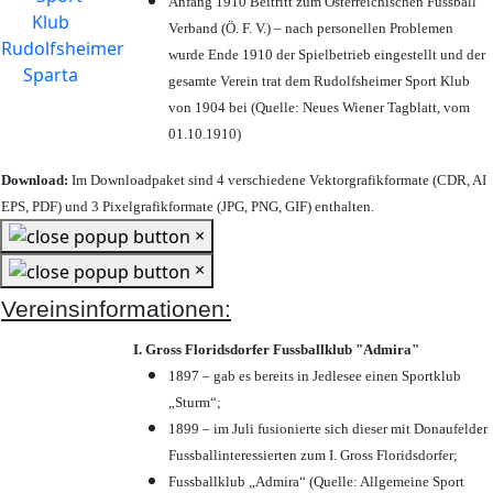
Anfang 1910 Beitritt zum Österreichischen Fussball
Verband (Ö. F. V.) – nach personellen Problemen
wurde Ende 1910 der Spielbetrieb eingestellt und der
gesamte Verein trat dem Rudolfsheimer Sport Klub
von 1904 bei (Quelle: Neues Wiener Tagblatt, vom
01.10.1910)
Download:
Im Downloadpaket sind 4 verschiedene Vektorgrafikformate (CDR, AI
EPS, PDF) und 3 Pixelgrafikformate (JPG, PNG, GIF) enthalten.
×
×
Vereinsinformationen:
I. Gross Floridsdorfer Fussballklub "Admira"
1897 – gab es bereits in Jedlesee einen Sportklub
„Sturm“;
1899 – im Juli fusionierte sich dieser mit Donaufelder
Fussballinteressierten zum I. Gross Floridsdorfer
;
Fussballklub „Admira“ (Quelle: Allgemeine Sport