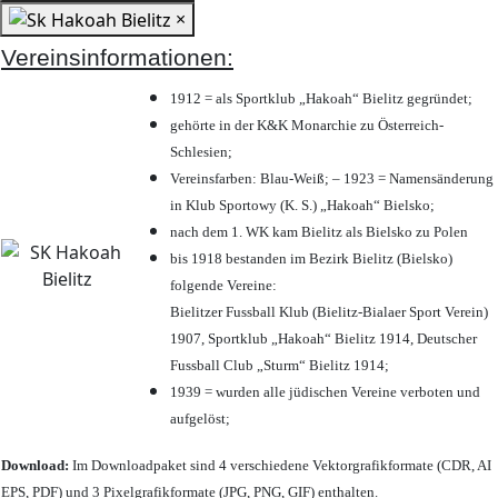
×
Vereinsinformationen:
1912 = als Sportklub „Hakoah“ Bielitz gegründet;
gehörte in der K&K Monarchie zu Österreich-
Schlesien;
Vereinsfarben: Blau-Weiß; – 1923 = Namensänderung
in Klub Sportowy (K. S.) „Hakoah“ Bielsko;
nach dem 1. WK kam Bielitz als Bielsko zu Polen
bis 1918 bestanden im Bezirk Bielitz (Bielsko)
folgende Vereine:
Bielitzer Fussball Klub (Bielitz-Bialaer Sport Verein)
1907, Sportklub „Hakoah“ Bielitz 1914, Deutscher
Fussball Club „Sturm“ Bielitz 1914;
1939 = wurden alle jüdischen Vereine verboten und
aufgelöst;
Download:
Im Downloadpaket sind 4 verschiedene Vektorgrafikformate (CDR, AI
EPS, PDF) und 3 Pixelgrafikformate (JPG, PNG, GIF) enthalten.