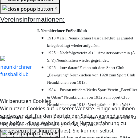
×
Vereinsinformationen:
I. Neunkirchner Fußballklub
1913 = als I. Neunkirchner Fussball-Klub gegründet,
kriegsbedingt wieder aufgelöst;
1925 = Nachfolgeverein als 1. Arbeitersportverein (A.
S. V.) Neunkirchen wieder gegründet;
1925 = kurz darauf Fusion mit dem Sport Club
„Bewegung“ Neunkirchen von 1920 zum Sport Club
Neunkirchen von 1913;
1984 = Fusion mit dem Werks Sport Verein „Brevillier
& Urban“ Neunkirchen von 1932 zum Sport Club
Wir benutzen Cookies
Neunkirchen von 1913; Vereinsfarben: Blau-Weiß;
Wir nutzen Cookies auf unserer Website. Einige von ihnen
sind essenziell für den Betrieb der Seite, während andere
Download:
Im Downloadpaket sind 4 verschiedene Vektorgrafikformate (CDR, AI
uns helfen, diese Website und die Nutzererfahrung zu
EPS, PDF) und 3 Pixelgrafikformate (JPG, PNG, GIF) enthalten.
verbessern (Tracking Cookies). Sie können selbst
×