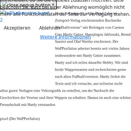
entscheiden, ob Sie die Cookies zulassen möchten. Bitte
×
beachten Sie, dass bei einer Ablehnung womöglich nicht
mehr alle Funktionalitäten der Seite zur Verfügung stehen.
Diese Vektorgrafik ist im Band 2 der im
Zeitspiel-Verlag erscheinenden Buchreihe
Akzeptieren
Ablehnen
"Fußballvereine" mit Beiträgen von Carsten
Gier, Hardy Grüne, Hansjürgen Jablonski, Bernd
Weitere Informationen
Sautter und Olaf Wuttke erschienen. Der
WaPPenSalon arbeitet bereits seit vielen Jahren
insbesondere mit Hardy Grüne zusammen.
Hardy und ich teilen dasselbe Hobby. Wir sind
beide Wappennarren und recherchieren gerne
nach alten Fußballvereinen. Hardy liefert die
Texte und ich versuche, aus teilweise nicht
allzu guten Vorlagen eine Vektorgrafik zu erstellen, um der Nachwelt die
Geschichten der Vereine und ihrer Wappen zu erhalten. Daraus ist auch eine schöne
Freundschaft mit Hardy entstanden.
pixel (Der WaPPenSalon)