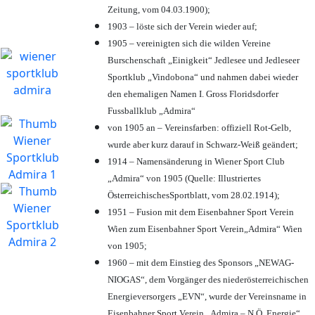
Zeitung, vom 04.03.1900);
1903 – löste sich der Verein wieder auf;
1905 – vereinigten sich die wilden Vereine
Burschenschaft „Einigkeit“ Jedlesee und Jedleseer
Sportklub „Vindobona“ und nahmen dabei wieder
den ehemaligen Namen I. Gross Floridsdorfer
Fussballklub „Admira“
von 1905 an – Vereinsfarben: offiziell Rot-Gelb,
wurde aber kurz darauf in Schwarz-Weiß geändert;
1914 – Namensänderung in Wiener Sport Club
„Admira“ von 1905 (Quelle: Illustriertes
ÖsterreichischesSportblatt, vom 28.02.1914);
1951 – Fusion mit dem Eisenbahner Sport Verein
Wien zum Eisenbahner Sport Verein„Admira“ Wien
von 1905;
1960 – mit dem Einstieg des Sponsors „NEWAG-
NIOGAS“, dem Vorgänger des niederösterreichischen
Energieversorgers „EVN“, wurde der Vereinsname in
Eisenbahner Sport Verein „Admira – N.Ö. Energie“