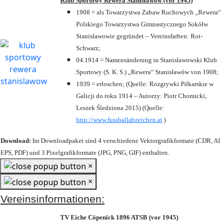
Klub Sportowy Rewera Stanisławów (vor 1945)
1908 = als Towarzystwa Zabaw Ruchowych „Rewera“
Polskiego Towarzystwa Gimnastycznego Sokółw
Stanisławowie gegründet – Vereinsfarben: Rot-
Schwarz;
04.1914 = Namensänderung in Stanisławowski Klub
Sportowy (S. K. S.) „Rewera“ Stanisławów von 1908;
1939 = erloschen; (Quelle: Rozgrywki Piłkarskie w
Galicji do roku 1914 – Autorzy: Piotr Chomicki,
Leszek Śledziona 2015) (Quelle:
http://www.fussballabzeichen.at
)
Download:
Im Downloadpaket sind 4 verschiedene Vektorgrafikformate (CDR, AI
EPS, PDF) und 3 Pixelgrafikformate (JPG, PNG, GIF) enthalten.
×
×
Vereinsinformationen:
TV Eiche Cöpenick 1896 ATSB (vor 1945)