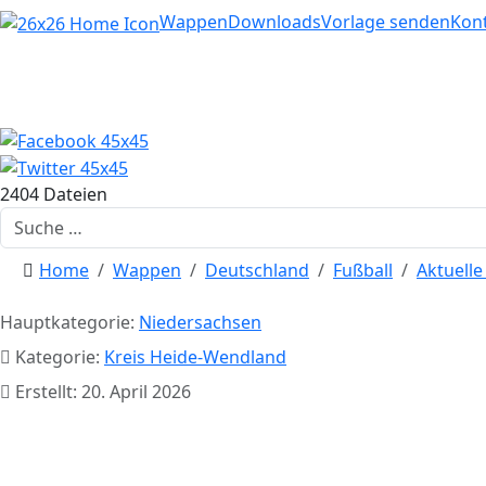
Home
Wappen
Downloads
Vorlage senden
Kon
2404 Dateien
Suchen
Home
Wappen
Deutschland
Fußball
Aktuell
Hauptkategorie:
Niedersachsen
Kategorie:
Kreis Heide-Wendland
Erstellt: 20. April 2026