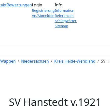
takt
Bewertungen
Login
Info
Registrierung
Information
An/Abmelden
Referenzen
Schlagwörter
Sitemap
e Wappen
Niedersachsen
Kreis Heide-Wendland
SV H
SV Hanstedt v.1921