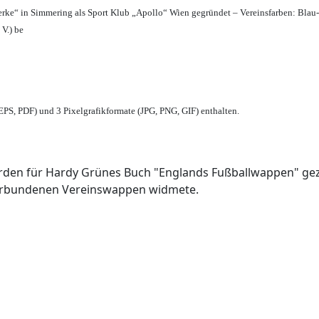
erke“ in Simmering als Sport Klub „Apollo“ Wien gegründet – Vereinsfarben: Blau
 V.) be
PS, PDF) und 3 Pixelgrafikformate (JPG, PNG, GIF) enthalten.
den für Hardy Grünes Buch "Englands Fußballwappen" geze
verbundenen Vereinswappen widmete.