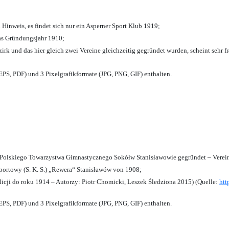
 Hinweis, es findet sich nur ein Asperner Sport Klub 1919
;
das Gründungsjahr 1910
;
zirk und das hier gleich zwei Vereine gleichzeitig gegründet wurden, scheint sehr fr
PS, PDF) und 3 Pixelgrafikformate (JPG, PNG, GIF) enthalten.
olskiego Towarzystwa Gimnastycznego Sokółw Stanisławowie gegründet – Verein
ortowy (S. K. S.) „Rewera“ Stanisławów von 1908;
licji do roku 1914 – Autorzy: Piotr Chomicki, Leszek Śledziona 2015) (Quelle:
htt
PS, PDF) und 3 Pixelgrafikformate (JPG, PNG, GIF) enthalten.