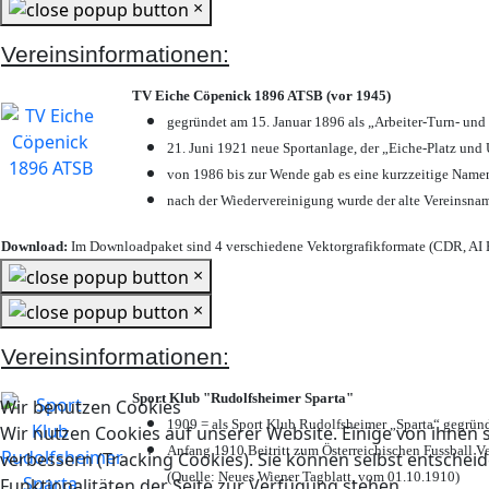
×
Vereinsinformationen:
TV Eiche Cöpenick 1896 ATSB (vor 1945)
gegründet am 15. Januar 1896 als „Arbeiter-Turn- un
21. Juni 1921 neue Sportanlage, der „Eiche-Platz u
von 1986 bis zur Wende gab es eine kurzzeitige Nam
nach der Wiedervereinigung wurde der alte Vereinsna
Download:
Im Downloadpaket sind 4 verschiedene Vektorgrafikformate (CDR, AI E
×
×
Vereinsinformationen:
Sport Klub "Rudolfsheimer Sparta"
Wir benutzen Cookies
1909 = als Sport Klub Rudolfsheimer „Sparta“ gegründ
Wir nutzen Cookies auf unserer Website. Einige von ihnen s
Anfang 1910 Beitritt zum Österreichischen Fussball Ve
verbessern (Tracking Cookies). Sie können selbst entscheid
(Quelle: Neues Wiener Tagblatt, vom 01.10.1910)
Funktionalitäten der Seite zur Verfügung stehen.