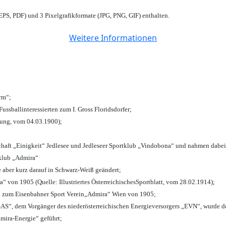
PS, PDF) und 3 Pixelgrafikformate (JPG, PNG, GIF) enthalten.
Weitere Informationen
urm“;
Fussballinteressierten zum I. Gross Floridsdorfer
;
tung, vom 04.03.1900);
chaft „Einigkeit“ Jedlesee und Jedleseer Sportklub „Vindobona“ und nahmen dabei
lklub „Admira“
e aber kurz darauf in Schwarz-Weiß geändert;
von 1905 (Quelle: Illustriertes ÖsterreichischesSportblatt, vom 28.02.1914);
n zum Eisenbahner Sport Verein„Admira“ Wien von 1905;
“, dem Vorgänger des niederösterreichischen Energieversorgers „EVN“, wurde de
mira-Energie“ geführt;