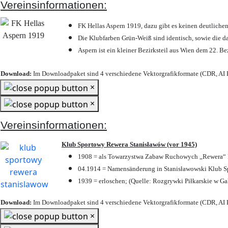
Vereinsinformationen:
FK Hellas Aspern 1919, dazu gibt es keinen deutlichen
Die Klubfarben Grün-Weiß sind identisch, sowie die 
Aspern ist ein kleiner Bezirksteil aus Wien dem 22. Be
Download:
Im Downloadpaket sind 4 verschiedene Vektorgrafikformate (CDR, AI E
×
×
Vereinsinformationen:
Klub Sportowy Rewera Stanisławów (vor 1945)
1908 = als Towarzystwa Zabaw Ruchowych „Rewera“ P
04.1914 = Namensänderung in Stanisławowski Klub Sp
1939 = erloschen; (Quelle: Rozgrywki Piłkarskie w Ga
Download:
Im Downloadpaket sind 4 verschiedene Vektorgrafikformate (CDR, AI E
×