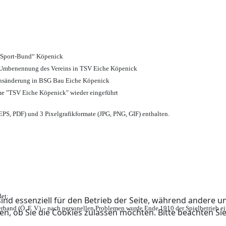
d Sport-Bund“ Köpenick
nd Umbenennung des Vereins in TSV Eiche Köpenick
ensänderung in BSG Bau Eiche Köpenick
me "TSV Eiche Köpenick" wieder eingeführt
PS, PDF) und 3 Pixelgrafikformate (JPG, PNG, GIF) enthalten.
et;
ind essenziell für den Betrieb der Seite, während andere u
rband (Ö. F. V.) – nach personellen Problemen wurde Ende 1910 der Spielbetrieb e
en, ob Sie die Cookies zulassen möchten. Bitte beachten Si