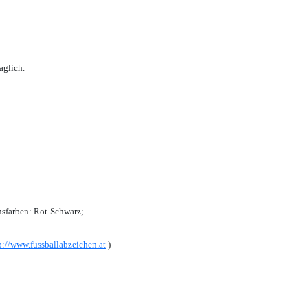
aglich.
sfarben: Rot-Schwarz;
p://www.fussballabzeichen.at
)