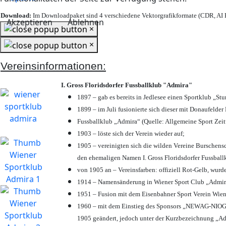
Download:
Im Downloadpaket sind 4 verschiedene Vektorgrafikformate (CDR, AI E
Akzeptieren
Ablehnen
×
×
Vereinsinformationen:
I. Gross Floridsdorfer Fussballklub "Admira"
1897 – gab es bereits in Jedlesee einen Sportklub „St
1899 – im Juli fusionierte sich dieser mit Donaufelder 
Fussballklub „Admira“ (Quelle: Allgemeine Sport Zei
1903 – löste sich der Verein wieder auf;
1905 – vereinigten sich die wilden Vereine Burschens
den ehemaligen Namen I. Gross Floridsdorfer Fussbal
von 1905 an – Vereinsfarben: offiziell Rot-Gelb, wurd
1914 – Namensänderung in Wiener Sport Club „Admira“ 
1951 – Fusion mit dem Eisenbahner Sport Verein Wie
1960 – mit dem Einstieg des Sponsors „NEWAG-NIOGAS
1905 geändert, jedoch unter der Kurzbezeichnung „Ad