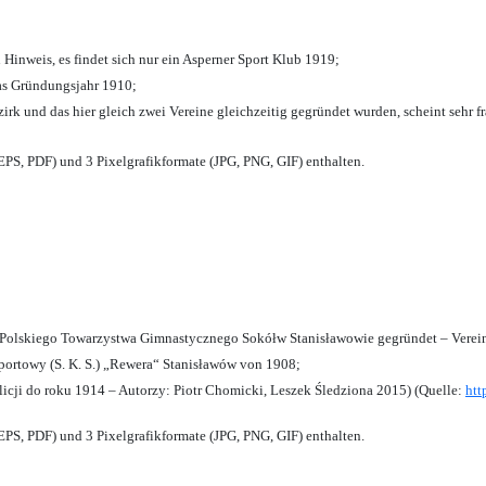
 Hinweis, es findet sich nur ein Asperner Sport Klub 1919
;
das Gründungsjahr 1910
;
zirk und das hier gleich zwei Vereine gleichzeitig gegründet wurden, scheint sehr fr
PS, PDF) und 3 Pixelgrafikformate (JPG, PNG, GIF) enthalten.
olskiego Towarzystwa Gimnastycznego Sokółw Stanisławowie gegründet – Verein
ortowy (S. K. S.) „Rewera“ Stanisławów von 1908;
licji do roku 1914 – Autorzy: Piotr Chomicki, Leszek Śledziona 2015) (Quelle:
htt
PS, PDF) und 3 Pixelgrafikformate (JPG, PNG, GIF) enthalten.