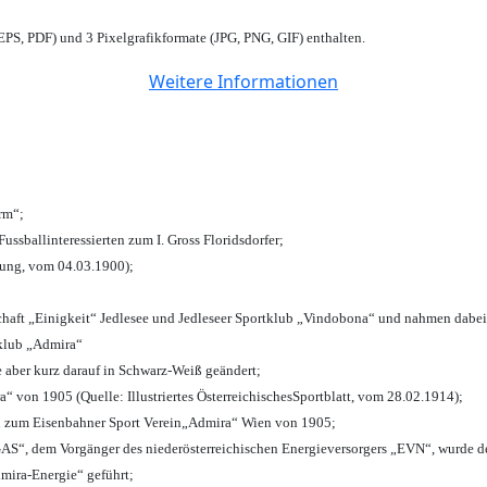
PS, PDF) und 3 Pixelgrafikformate (JPG, PNG, GIF) enthalten.
Weitere Informationen
urm“;
Fussballinteressierten zum I. Gross Floridsdorfer
;
tung, vom 04.03.1900);
chaft „Einigkeit“ Jedlesee und Jedleseer Sportklub „Vindobona“ und nahmen dabei
lklub „Admira“
e aber kurz darauf in Schwarz-Weiß geändert;
von 1905 (Quelle: Illustriertes ÖsterreichischesSportblatt, vom 28.02.1914);
n zum Eisenbahner Sport Verein„Admira“ Wien von 1905;
“, dem Vorgänger des niederösterreichischen Energieversorgers „EVN“, wurde de
mira-Energie“ geführt;