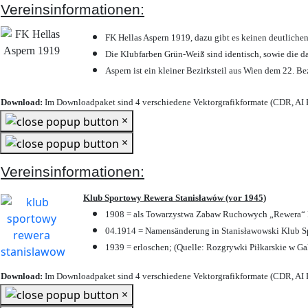
Vereinsinformationen:
FK Hellas Aspern 1919, dazu gibt es keinen deutlichen
Die Klubfarben Grün-Weiß sind identisch, sowie die 
Aspern ist ein kleiner Bezirksteil aus Wien dem 22. Be
Download:
Im Downloadpaket sind 4 verschiedene Vektorgrafikformate (CDR, AI E
×
×
Vereinsinformationen:
Klub Sportowy Rewera Stanisławów (vor 1945)
1908 = als Towarzystwa Zabaw Ruchowych „Rewera“ P
04.1914 = Namensänderung in Stanisławowski Klub Sp
1939 = erloschen; (Quelle: Rozgrywki Piłkarskie w Ga
Download:
Im Downloadpaket sind 4 verschiedene Vektorgrafikformate (CDR, AI E
×