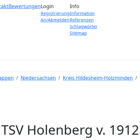
takt
Bewertungen
Login
Info
Registrierung
Information
An/Abmelden
Referenzen
Schlagwörter
Sitemap
Wappen
Niedersachsen
Kreis Hildesheim-Holzminden
TSV Holenberg v. 1912