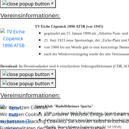
×
Vereinsinformationen:
TV Eiche Cöpenick 1896 ATSB (vor 1945)
gegründet am 15. Januar 1896 als „Arbeiter-Turn- un
21. Juni 1921 neue Sportanlage, der „Eiche-Platz u
von 1986 bis zur Wende gab es eine kurzzeitige Nam
nach der Wiedervereinigung wurde der alte Vereinsna
Download:
Im Downloadpaket sind 4 verschiedene Vektorgrafikformate (CDR, AI E
×
×
Vereinsinformationen:
Sport Klub "Rudolfsheimer Sparta"
Wir benutzen Cookies
1909 = als Sport Klub Rudolfsheimer „Sparta“ gegründ
Wir nutzen Cookies auf unserer Website. Einige von ihnen s
Anfang 1910 Beitritt zum Österreichischen Fussball Ve
verbessern (Tracking Cookies). Sie können selbst entscheid
(Quelle: Neues Wiener Tagblatt, vom 01.10.1910)
Funktionalitäten der Seite zur Verfügung stehen.