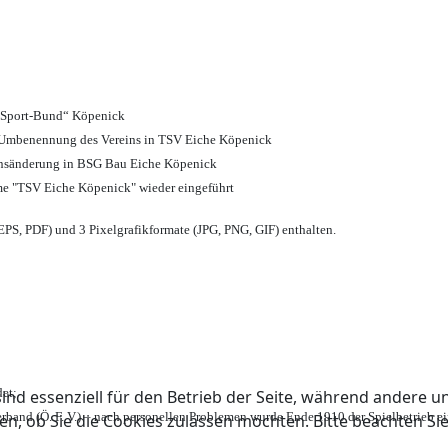
d Sport-Bund“ Köpenick
nd Umbenennung des Vereins in TSV Eiche Köpenick
ensänderung in BSG Bau Eiche Köpenick
me "TSV Eiche Köpenick" wieder eingeführt
PS, PDF) und 3 Pixelgrafikformate (JPG, PNG, GIF) enthalten.
et;
ind essenziell für den Betrieb der Seite, während andere u
rband (Ö. F. V.) – nach personellen Problemen wurde Ende 1910 der Spielbetrieb e
en, ob Sie die Cookies zulassen möchten. Bitte beachten Si