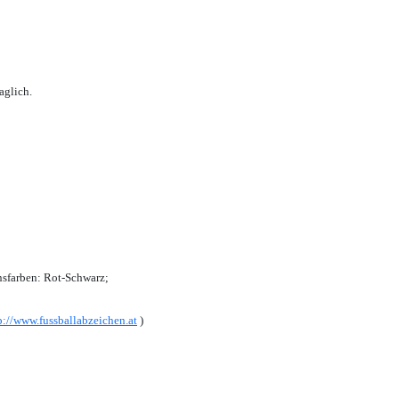
aglich.
sfarben: Rot-Schwarz;
p://www.fussballabzeichen.at
)