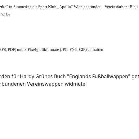
erke“ in Simmering als Sport Klub „Apollo“ Wien gegründet – Vereinsfarben: Blau
 V.) be
PS, PDF) und 3 Pixelgrafikformate (JPG, PNG, GIF) enthalten.
den für Hardy Grünes Buch "Englands Fußballwappen" geze
verbundenen Vereinswappen widmete.