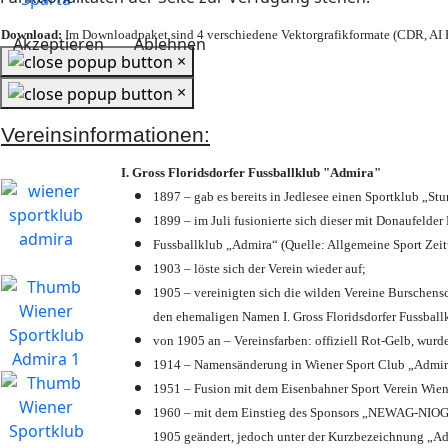
Download:
Im Downloadpaket sind 4 verschiedene Vektorgrafikformate (CDR, AI E
Akzeptieren
Ablehnen
×
×
Vereinsinformationen:
I. Gross Floridsdorfer Fussballklub "Admira"
1897 – gab es bereits in Jedlesee einen Sportklub „St
1899 – im Juli fusionierte sich dieser mit Donaufelder 
Fussballklub „Admira“ (Quelle: Allgemeine Sport Zei
1903 – löste sich der Verein wieder auf;
1905 – vereinigten sich die wilden Vereine Burschens
den ehemaligen Namen I. Gross Floridsdorfer Fussbal
von 1905 an – Vereinsfarben: offiziell Rot-Gelb, wurd
1914 – Namensänderung in Wiener Sport Club „Admira“ 
1951 – Fusion mit dem Eisenbahner Sport Verein Wie
1960 – mit dem Einstieg des Sponsors „NEWAG-NIOGAS
1905 geändert, jedoch unter der Kurzbezeichnung „Ad