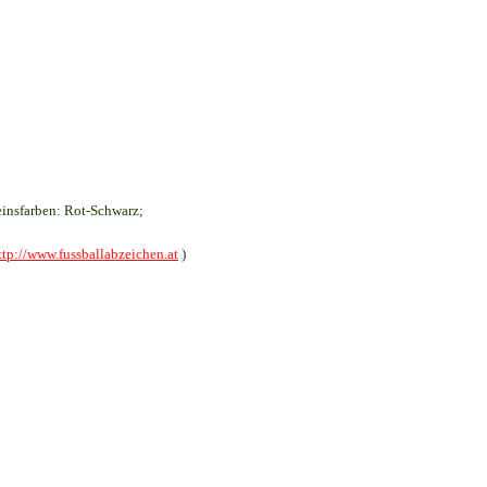
insfarben: Rot-Schwarz;
ttp://www.fussballabzeichen.at
)