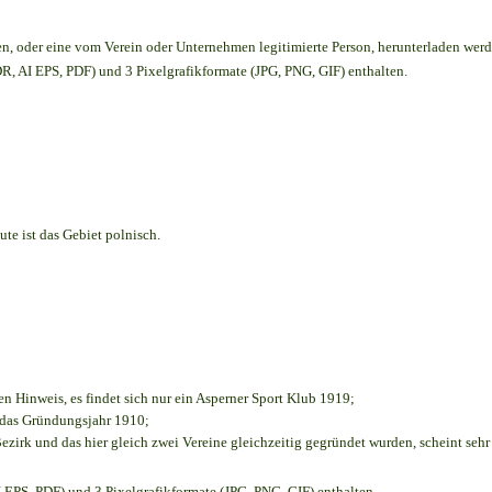
en,
oder eine vom Verein oder Unternehmen legitimierte Person,
herunterladen werd
, AI EPS, PDF) und 3 Pixelgrafikformate (JPG, PNG, GIF) enthalten.
te ist das Gebiet polnisch.
en Hinweis, es findet sich nur ein Asperner Sport Klub 1919
;
e das Gründungsjahr 1910
;
ezirk und das hier gleich zwei Vereine gleichzeitig gegründet wurden, scheint sehr 
EPS, PDF) und 3 Pixelgrafikformate (JPG, PNG, GIF) enthalten.