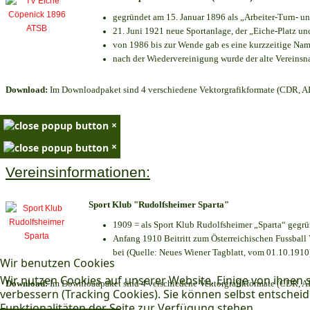
gegründet am 15. Januar 1896 als „Arbeiter-Turn- 
21. Juni 1921 neue Sportanlage, der „Eiche-Platz 
von 1986 bis zur Wende gab es eine kurzzeitige N
nach der Wiedervereinigung wurde der alte Vereins
Download:
Im Downloadpaket sind 4 verschiedene Vektorgrafikformate (CDR, AI 
×
×
Vereinsinformationen:
Sport Klub "Rudolfsheimer Sparta"
1909 = als Sport Klub Rudolfsheimer „Sparta“ gegrü
Anfang 1910 Beitritt zum Österreichischen Fussball 
bei (Quelle: Neues Wiener Tagblatt, vom 01.10.1910
Wir benutzen Cookies
Wir nutzen Cookies auf unserer Website. Einige von ihnen s
Download:
Im Downloadpaket sind 4 verschiedene Vektorgrafikformate (CDR, AI 
verbessern (Tracking Cookies). Sie können selbst entscheid
Funktionalitäten der Seite zur Verfügung stehen.