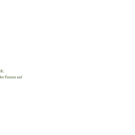
iß;
der Fusion auf