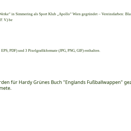
Werke“ in Simmering als Sport Klub „Apollo“ Wien gegründet – Vereinsfarben: Bl
. V.) be
EPS, PDF) und 3 Pixelgrafikformate (JPG, PNG, GIF) enthalten.
den für Hardy Grünes Buch "Englands Fußballwappen" geze
mete.