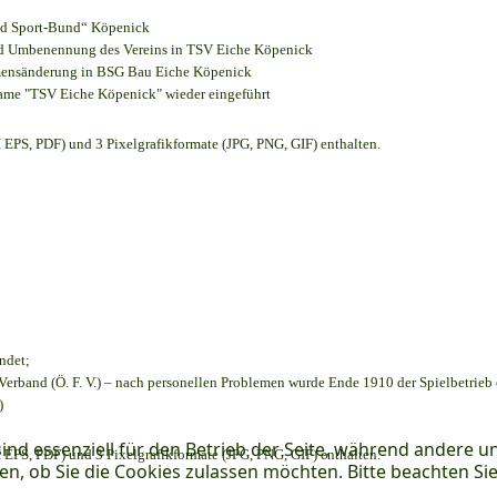
und Sport-Bund“ Köpenick
und Umbenennung des Vereins in TSV Eiche Köpenick
amensänderung in BSG Bau Eiche Köpenick
name "TSV Eiche Köpenick" wieder eingeführt
EPS, PDF) und 3 Pixelgrafikformate (JPG, PNG, GIF) enthalten.
ndet;
Verband (Ö. F. V.) – nach personellen Problemen wurde Ende 1910 der Spielbetrieb
)
ind essenziell für den Betrieb der Seite, während andere u
EPS, PDF) und 3 Pixelgrafikformate (JPG, PNG, GIF) enthalten.
en, ob Sie die Cookies zulassen möchten. Bitte beachten Si