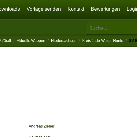
ownloads
Vorlage senden
Kontakt
Bewertungen
Logi
Suchen
Fußball
Aktuelle Wappen
Niedersachsen
Kreis Jade-Weser-Hunte
SV E
Andreas Ziener