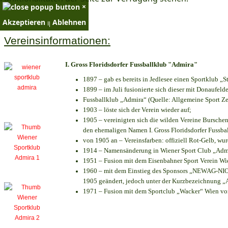
×
Akzeptieren
Ablehnen
×
Vereinsinformationen:
I. Gross Floridsdorfer Fussballklub "Admira"
1897 – gab es bereits in Jedlesee einen Sportklub „S
1899 – im Juli fusionierte sich dieser mit Donaufelde
Fussballklub „Admira“ (Quelle: Allgemeine Sport Z
1903 – löste sich der Verein wieder auf;
1905 – vereinigten sich die wilden Vereine Bursche
den ehemaligen Namen I. Gross Floridsdorfer Fussb
von 1905 an – Vereinsfarben: offiziell Rot-Gelb, wu
1914 – Namensänderung in Wiener Sport Club „Admira
1951 – Fusion mit dem Eisenbahner Sport Verein W
1960 – mit dem Einstieg des Sponsors „NEWAG-NIOGA
1905 geändert, jedoch unter der Kurzbezeichnung „
1971 – Fusion mit dem Sportclub „Wacker“ Wien v