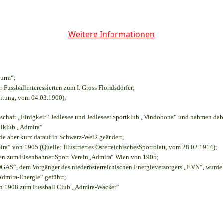
Weitere Informationen
turm“;
r Fussballinteressierten zum I. Gross Floridsdorfer
;
eitung, vom 04.03.1900);
nschaft „Einigkeit“ Jedlesee und Jedleseer Sportklub „Vindobona“ und nahmen dab
allklub „Admira“
rde aber kurz darauf in Schwarz-Weiß geändert;
“ von 1905 (Quelle: Illustriertes ÖsterreichischesSportblatt, vom 28.02.1914);
ien zum Eisenbahner Sport Verein„Admira“ Wien von 1905;
S“, dem Vorgänger des niederösterreichischen Energieversorgers „EVN“, wurde d
Admira-Energie“ geführt;
on 1908 zum Fussball Club „Admira-Wacker“