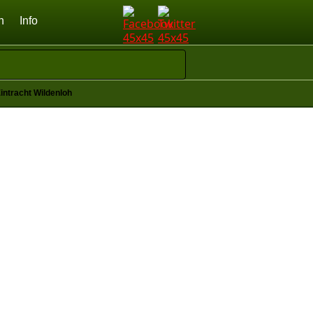
n
Info
intracht Wildenloh