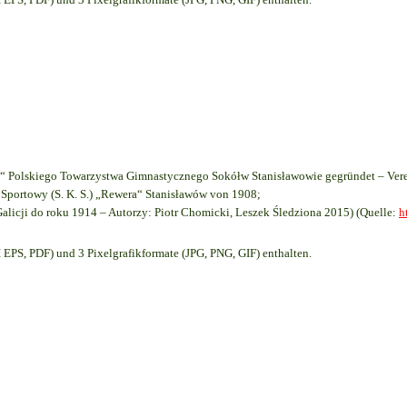
 Polskiego Towarzystwa Gimnastycznego Sokółw Stanisławowie gegründet – Vere
Sportowy (S. K. S.) „Rewera“ Stanisławów von 1908;
Galicji do roku 1914 – Autorzy: Piotr Chomicki, Leszek Śledziona 2015) (Quelle:
h
EPS, PDF) und 3 Pixelgrafikformate (JPG, PNG, GIF) enthalten.