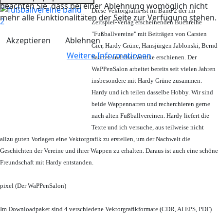
beachten Sie, dass bei einer Ablehnung womöglich nicht
Diese Vektorgrafik ist im Band 2 der im
mehr alle Funktionalitäten der Seite zur Verfügung stehen.
Zeitspiel-Verlag erscheinenden Buchreihe
"Fußballvereine" mit Beiträgen von Carsten
Akzeptieren
Ablehnen
Gier, Hardy Grüne, Hansjürgen Jablonski, Bernd
Weitere Informationen
Sautter und Olaf Wuttke erschienen. Der
WaPPenSalon arbeitet bereits seit vielen Jahren
insbesondere mit Hardy Grüne zusammen.
Hardy und ich teilen dasselbe Hobby. Wir sind
beide Wappennarren und recherchieren gerne
nach alten Fußballvereinen. Hardy liefert die
Texte und ich versuche, aus teilweise nicht
allzu guten Vorlagen eine Vektorgrafik zu erstellen, um der Nachwelt die
Geschichten der Vereine und ihrer Wappen zu erhalten. Daraus ist auch eine schöne
Freundschaft mit Hardy entstanden.
pixel (Der WaPPenSalon)
Im Downloadpaket sind 4 verschiedene Vektorgrafikformate (CDR, AI EPS, PDF)