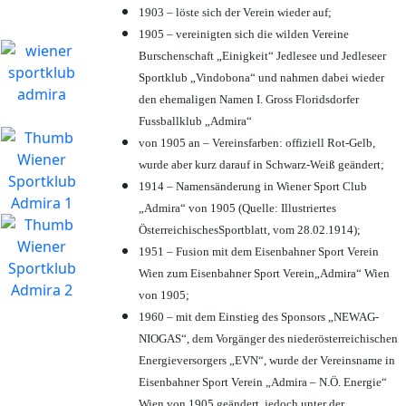
1903 – löste sich der Verein wieder auf;
1905 – vereinigten sich die wilden Vereine
Burschenschaft „Einigkeit“ Jedlesee und Jedleseer
Sportklub „Vindobona“ und nahmen dabei wieder
den ehemaligen Namen I. Gross Floridsdorfer
Fussballklub „Admira“
von 1905 an – Vereinsfarben: offiziell Rot-Gelb,
wurde aber kurz darauf in Schwarz-Weiß geändert;
1914 – Namensänderung in Wiener Sport Club
„Admira“ von 1905 (Quelle: Illustriertes
ÖsterreichischesSportblatt, vom 28.02.1914);
1951 – Fusion mit dem Eisenbahner Sport Verein
Wien zum Eisenbahner Sport Verein„Admira“ Wien
von 1905;
1960 – mit dem Einstieg des Sponsors „NEWAG-
NIOGAS“, dem Vorgänger des niederösterreichischen
Energieversorgers „EVN“, wurde der Vereinsname in
Eisenbahner Sport Verein „Admira – N.Ö. Energie“
Wien von 1905 geändert, jedoch unter der