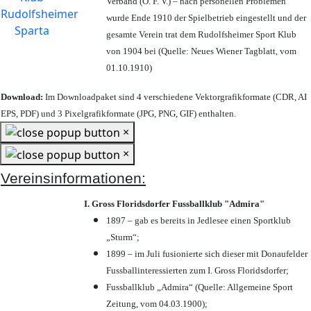
Verband (Ö. F. V.) – nach personellen Problemen
wurde Ende 1910 der Spielbetrieb eingestellt und der
gesamte Verein trat dem Rudolfsheimer Sport Klub
von 1904 bei (Quelle: Neues Wiener Tagblatt, vom
01.10.1910)
Download:
Im Downloadpaket sind 4 verschiedene Vektorgrafikformate (CDR, AI
EPS, PDF) und 3 Pixelgrafikformate (JPG, PNG, GIF) enthalten.
×
×
Vereinsinformationen:
I. Gross Floridsdorfer Fussballklub "Admira"
1897 – gab es bereits in Jedlesee einen Sportklub
„Sturm“;
1899 – im Juli fusionierte sich dieser mit Donaufelder
Fussballinteressierten zum I. Gross Floridsdorfer
;
Fussballklub „Admira“ (Quelle: Allgemeine Sport
Zeitung, vom 04.03.1900);