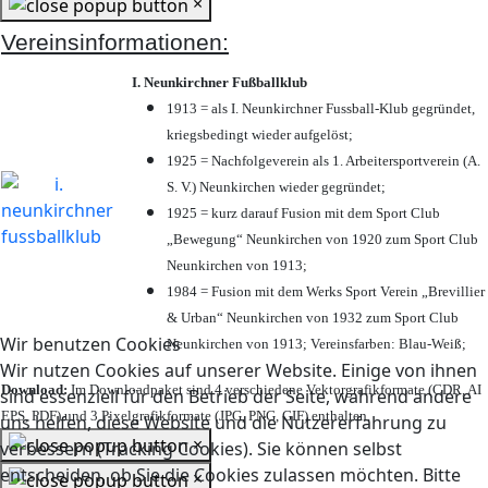
×
Vereinsinformationen:
I. Neunkirchner Fußballklub
1913 = als I. Neunkirchner Fussball-Klub gegründet,
kriegsbedingt wieder aufgelöst;
1925 = Nachfolgeverein als 1. Arbeitersportverein (A.
S. V.) Neunkirchen wieder gegründet;
1925 = kurz darauf Fusion mit dem Sport Club
„Bewegung“ Neunkirchen von 1920 zum Sport Club
Neunkirchen von 1913;
1984 = Fusion mit dem Werks Sport Verein „Brevillier
& Urban“ Neunkirchen von 1932 zum Sport Club
Wir benutzen Cookies
Neunkirchen von 1913; Vereinsfarben: Blau-Weiß;
Wir nutzen Cookies auf unserer Website. Einige von ihnen
Download:
Im Downloadpaket sind 4 verschiedene Vektorgrafikformate (CDR, AI
sind essenziell für den Betrieb der Seite, während andere
EPS, PDF) und 3 Pixelgrafikformate (JPG, PNG, GIF) enthalten.
uns helfen, diese Website und die Nutzererfahrung zu
×
verbessern (Tracking Cookies). Sie können selbst
entscheiden, ob Sie die Cookies zulassen möchten. Bitte
×