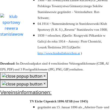
1908 = als Towarzystwa Zabaw Ruchowych „Rewera“
Polskiego Towarzystwa Gimnastycznego Sokółw
Stanisławowie gegründet – Vereinsfarben: Rot-
Schwarz;
04.1914 = Namensänderung in Stanisławowski Klub
Sportowy (S. K. S.) „Rewera“ Stanisławów von 1908;
1939 = erloschen; (Quelle: Rozgrywki Piłkarskie w
Galicji do roku 1914 – Autorzy: Piotr Chomicki,
Leszek Śledziona 2015) (Quelle:
http://www.fussballabzeichen.at
)
Download:
Im Downloadpaket sind 4 verschiedene Vektorgrafikformate (CDR, AI
EPS, PDF) und 3 Pixelgrafikformate (JPG, PNG, GIF) enthalten.
×
×
Vereinsinformationen:
TV Eiche Cöpenick 1896 ATSB (vor 1945)
gegründet am 15. Januar 1896 als „Arbeiter-Turn- und