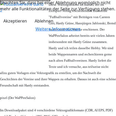
beachten Sie, dass bei einer Ablehnung womöglich nicht
Diese Vektorgrafik ist im Band 2 der im
mehr alle Funktionalitäten der Seite zur Verfügung stehen.
Zeitspiel-Verlag erscheinenden Buchreihe
"Fußballvereine" mit Beiträgen von Carsten
Akzeptieren
Ablehnen
Gier, Hardy Grüne, Hansjürgen Jablonski, Bernd
Weitere Informationen
Sautter und Olaf Wuttke erschienen. Der
WaPPenSalon arbeitet bereits seit vielen Jahren
insbesondere mit Hardy Grüne zusammen.
Hardy und ich teilen dasselbe Hobby. Wir sind
beide Wappennarren und recherchieren gerne
nach alten Fußballvereinen. Hardy liefert die
Texte und ich versuche, aus teilweise nicht
allzu guten Vorlagen eine Vektorgrafik zu erstellen, um der Nachwelt die
Geschichten der Vereine und ihrer Wappen zu erhalten. Daraus ist auch eine schöne
Freundschaft mit Hardy entstanden.
pixel (Der WaPPenSalon)
Im Downloadpaket sind 4 verschiedene Vektorgrafikformate (CDR, AI EPS, PDF)