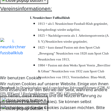
Vereinsinformationen:
I. Neunkirchner Fußballklub
1913 = als I. Neunkirchner Fussball-Klub gegründet,
kriegsbedingt wieder aufgelöst;
1925 = Nachfolgeverein als 1. Arbeitersportverein (A.
S. V.) Neunkirchen wieder gegründet;
1925 = kurz darauf Fusion mit dem Sport Club
„Bewegung“ Neunkirchen von 1920 zum Sport Club
Neunkirchen von 1913;
1984 = Fusion mit dem Werks Sport Verein „Brevillier
& Urban“ Neunkirchen von 1932 zum Sport Club
Wir benutzen Cookies
Neunkirchen von 1913; Vereinsfarben: Blau-Weiß;
Wir nutzen Cookies auf unserer Website. Einige von ihnen
Download:
Im Downloadpaket sind 4 verschiedene Vektorgrafikformate (CDR, AI
sind essenziell für den Betrieb der Seite, während andere
EPS, PDF) und 3 Pixelgrafikformate (JPG, PNG, GIF) enthalten.
uns helfen, diese Website und die Nutzererfahrung zu
×
verbessern (Tracking Cookies). Sie können selbst
entscheiden, ob Sie die Cookies zulassen möchten. Bitte
×