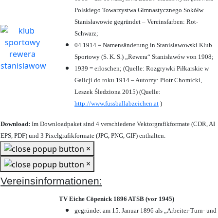
Polskiego Towarzystwa Gimnastycznego Sokółw
Stanisławowie gegründet – Vereinsfarben: Rot-
Schwarz;
04.1914 = Namensänderung in Stanisławowski Klub
Sportowy (S. K. S.) „Rewera“ Stanisławów von 1908;
1939 = erloschen; (Quelle: Rozgrywki Piłkarskie w
Galicji do roku 1914 – Autorzy: Piotr Chomicki,
Leszek Śledziona 2015) (Quelle:
http://www.fussballabzeichen.at
)
Download:
Im Downloadpaket sind 4 verschiedene Vektorgrafikformate (CDR, AI
EPS, PDF) und 3 Pixelgrafikformate (JPG, PNG, GIF) enthalten.
×
×
Vereinsinformationen:
TV Eiche Cöpenick 1896 ATSB (vor 1945)
gegründet am 15. Januar 1896 als „Arbeiter-Turn- und