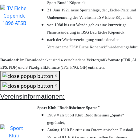
Sport-Bund“ Köpenick
21. Juni 1921 neue Sportanlage, der „Eiche-Platz und
Umbenennung des Vereins in TSV Eiche Köpenick
von 1986 bis zur Wende gab es eine kurzzeitige
Namensänderung in BSG Bau Eiche Köpenick
nach der Wiedervereinigung wurde der alte
Vereinsname "TSV Eiche Köpenick" wieder eingeführt
Download:
Im Downloadpaket sind 4 verschiedene Vektorgrafikformate (CDR, AI
EPS, PDF) und 3 Pixelgrafikformate (JPG, PNG, GIF) enthalten.
×
×
Vereinsinformationen:
Sport Klub "Rudolfsheimer Sparta"
1909 = als Sport Klub Rudolfsheimer „Sparta“
gegründet;
Anfang 1910 Beitritt zum Österreichischen Fussball
Verband (Ö. F. V.) – nach personellen Problemen