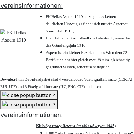
Vereinsinformationen:
FK Hellas Aspern 1919, dazu gibt es keinen
deutlichen Hinweis, es findet sich nur ein Asperner
Sport Klub 1919
;
Die Klubfarben Grün-Weiß sind identisch, sowie die
das Gründungsjahr 1910
;
Aspern ist ein kleiner Bezirksteil aus Wien dem 22.
Bezirk und das hier gleich zwei Vereine gleichzeitig
gegründet wurden, scheint sehr fraglich.
Download:
Im Downloadpaket sind 4 verschiedene Vektorgrafikformate (CDR, AI
EPS, PDF) und 3 Pixelgrafikformate (JPG, PNG, GIF) enthalten.
×
×
Vereinsinformationen:
Klub Sportowy Rewera Stanisławów (vor 1945)
1908 = als Towarzystwa Zabaw Ruchowych „Rewera“