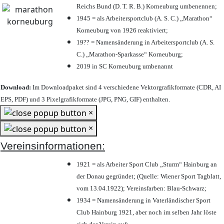
Reichs Bund (D. T. R. B.) Korneuburg umbenennen;
1945 = als Arbeitersportclub (A. S. C.) „Marathon“
Korneuburg von 1926 reaktiviert;
19?? = Namensänderung in Arbeitersportclub (A. S.
C.) „Marathon-Sparkasse“ Korneuburg;
2019 in SC Korneuburg umbenannt
Download:
Im Downloadpaket sind 4 verschiedene Vektorgrafikformate (CDR, AI
EPS, PDF) und 3 Pixelgrafikformate (JPG, PNG, GIF) enthalten.
×
×
Vereinsinformationen:
1921 = als Arbeiter Sport Club „Sturm“ Hainburg an
der Donau gegründet; (Quelle: Wiener Sport Tagblatt,
vom 13.04.1922); Vereinsfarben: Blau-Schwarz;
1934 = Namensänderung in Vaterländischer Sport
Club Hainburg 1921, aber noch im selben Jahr löste