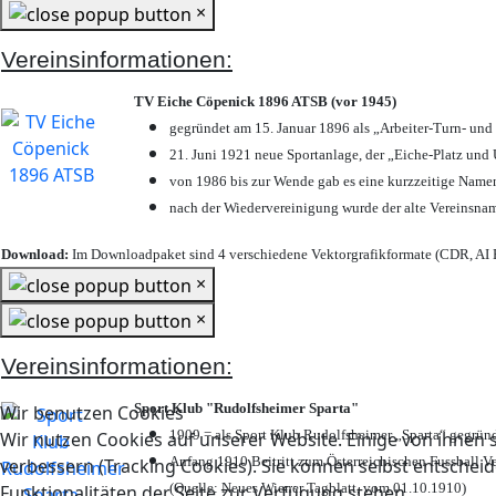
×
Vereinsinformationen:
TV Eiche Cöpenick 1896 ATSB (vor 1945)
gegründet am 15. Januar 1896 als „Arbeiter-Turn- un
21. Juni 1921 neue Sportanlage, der „Eiche-Platz u
von 1986 bis zur Wende gab es eine kurzzeitige Nam
nach der Wiedervereinigung wurde der alte Vereinsna
Download:
Im Downloadpaket sind 4 verschiedene Vektorgrafikformate (CDR, AI E
×
×
Vereinsinformationen:
Sport Klub "Rudolfsheimer Sparta"
Wir benutzen Cookies
1909 = als Sport Klub Rudolfsheimer „Sparta“ gegründ
Wir nutzen Cookies auf unserer Website. Einige von ihnen s
Anfang 1910 Beitritt zum Österreichischen Fussball Ve
verbessern (Tracking Cookies). Sie können selbst entscheid
(Quelle: Neues Wiener Tagblatt, vom 01.10.1910)
Funktionalitäten der Seite zur Verfügung stehen.