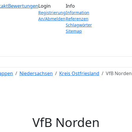
takt
Bewertungen
Login
Info
Registrierung
Information
An/Abmelden
Referenzen
Schlagwörter
Sitemap
Wappen
Niedersachsen
Kreis Ostfriesland
VfB Norden
VfB Norden