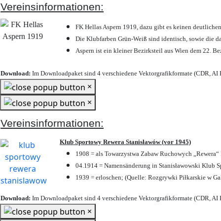
Vereinsinformationen:
FK Hellas Aspern 1919, dazu gibt es keinen deutlichen
Die Klubfarben Grün-Weiß sind identisch, sowie die 
Aspern ist ein kleiner Bezirksteil aus Wien dem 22. Be
Download:
Im Downloadpaket sind 4 verschiedene Vektorgrafikformate (CDR, AI E
×
×
Vereinsinformationen:
Klub Sportowy Rewera Stanisławów (vor 1945)
1908 = als Towarzystwa Zabaw Ruchowych „Rewera“ P
04.1914 = Namensänderung in Stanisławowski Klub Sp
1939 = erloschen; (Quelle: Rozgrywki Piłkarskie w Ga
Download:
Im Downloadpaket sind 4 verschiedene Vektorgrafikformate (CDR, AI E
×