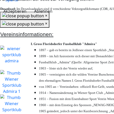
Download:
Im Downloadpaket sind 4 verschiedene Vektorgrafikformate (CDR, AI E
Akzeptieren
Ablehnen
×
×
Vereinsinformationen:
I. Gross Floridsdorfer Fussballklub "Admira"
1897 – gab es bereits in Jedlesee einen Sportklub „St
1899 – im Juli fusionierte sich dieser mit Donaufelder 
Fussballklub „Admira“ (Quelle: Allgemeine Sport Zei
1903 – löste sich der Verein wieder auf;
1905 – vereinigten sich die wilden Vereine Burschens
den ehemaligen Namen I. Gross Floridsdorfer Fussbal
von 1905 an – Vereinsfarben: offiziell Rot-Gelb, wurd
1914 – Namensänderung in Wiener Sport Club „Admira“ 
1951 – Fusion mit dem Eisenbahner Sport Verein Wie
1960 – mit dem Einstieg des Sponsors „NEWAG-NIOGAS
1905 geändert, jedoch unter der Kurzbezeichnung „Ad