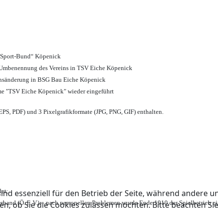
d Sport-Bund“ Köpenick
nd Umbenennung des Vereins in TSV Eiche Köpenick
ensänderung in BSG Bau Eiche Köpenick
me "TSV Eiche Köpenick" wieder eingeführt
PS, PDF) und 3 Pixelgrafikformate (JPG, PNG, GIF) enthalten.
et;
ind essenziell für den Betrieb der Seite, während andere u
rband (Ö. F. V.) – nach personellen Problemen wurde Ende 1910 der Spielbetrieb e
en, ob Sie die Cookies zulassen möchten. Bitte beachten Si