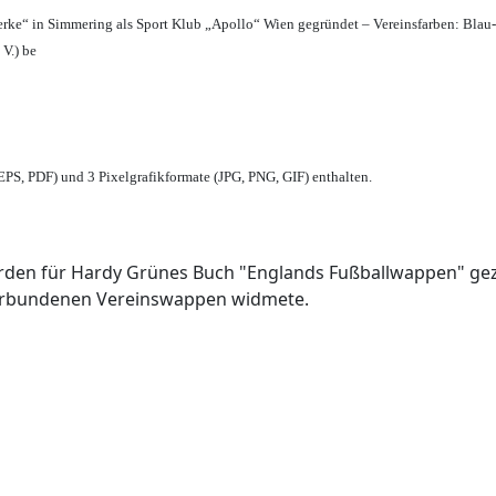
erke“ in Simmering als Sport Klub „Apollo“ Wien gegründet – Vereinsfarben: Blau
 V.) be
PS, PDF) und 3 Pixelgrafikformate (JPG, PNG, GIF) enthalten.
den für Hardy Grünes Buch "Englands Fußballwappen" geze
verbundenen Vereinswappen widmete.