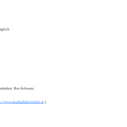
aglich.
sfarben: Rot-Schwarz;
p://www.fussballabzeichen.at
)