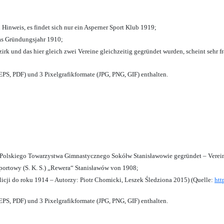
 Hinweis, es findet sich nur ein Asperner Sport Klub 1919
;
das Gründungsjahr 1910
;
zirk und das hier gleich zwei Vereine gleichzeitig gegründet wurden, scheint sehr fr
PS, PDF) und 3 Pixelgrafikformate (JPG, PNG, GIF) enthalten.
olskiego Towarzystwa Gimnastycznego Sokółw Stanisławowie gegründet – Verein
ortowy (S. K. S.) „Rewera“ Stanisławów von 1908;
licji do roku 1914 – Autorzy: Piotr Chomicki, Leszek Śledziona 2015) (Quelle:
htt
PS, PDF) und 3 Pixelgrafikformate (JPG, PNG, GIF) enthalten.