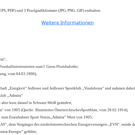
PS, PDF) und 3 Pixelgrafikformate (JPG, PNG, GIF) enthalten.
Weitere Informationen
urm“;
Fussballinteressierten zum I. Gross Floridsdorfer
;
tung, vom 04.03.1900);
chaft „Einigkeit“ Jedlesee und Jedleseer Sportklub „Vindobona“ und nahmen dabei
lklub „Admira“
e aber kurz darauf in Schwarz-Weiß geändert;
von 1905 (Quelle: Illustriertes ÖsterreichischesSportblatt, vom 28.02.1914);
n zum Eisenbahner Sport Verein„Admira“ Wien von 1905;
“, dem Vorgänger des niederösterreichischen Energieversorgers „EVN“, wurde de
mira-Energie“ geführt;