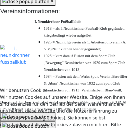
×
Vereinsinformationen:
I. Neunkirchner Fußballklub
1913 = als I. Neunkirchner Fussball-Klub gegründet,
kriegsbedingt wieder aufgelöst;
1925 = Nachfolgeverein als 1. Arbeitersportverein (A.
S. V.) Neunkirchen wieder gegründet;
1925 = kurz darauf Fusion mit dem Sport Club
„Bewegung“ Neunkirchen von 1920 zum Sport Club
Neunkirchen von 1913;
1984 = Fusion mit dem Werks Sport Verein „Brevillier
& Urban“ Neunkirchen von 1932 zum Sport Club
Wir benutzen Cookies
Neunkirchen von 1913; Vereinsfarben: Blau-Weiß;
Wir nutzen Cookies auf unserer Website. Einige von ihnen
Download:
Im Downloadpaket sind 4 verschiedene Vektorgrafikformate (CDR, AI
sind essenziell für den Betrieb der Seite, während andere
EPS, PDF) und 3 Pixelgrafikformate (JPG, PNG, GIF) enthalten.
uns helfen, diese Website und die Nutzererfahrung zu
×
verbessern (Tracking Cookies). Sie können selbst
entscheiden, ob Sie die Cookies zulassen möchten. Bitte
×