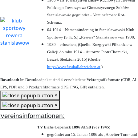
1908 = als Towarzystwa Zabaw Ruchowych „Rewera“
Polskiego Towarzystwa Gimnastycznego Sokółw
Stanisławowie gegründet – Vereinsfarben: Rot-
Schwarz;
04.1914 = Namensänderung in Stanisławowski Klub
Sportowy (S. K. S.) „Rewera“ Stanisławów von 1908;
1939 = erloschen; (Quelle: Rozgrywki Piłkarskie w
Galicji do roku 1914 – Autorzy: Piotr Chomicki,
Leszek Śledziona 2015) (Quelle:
http://www.fussballabzeichen.at
)
Download:
Im Downloadpaket sind 4 verschiedene Vektorgrafikformate (CDR, AI
EPS, PDF) und 3 Pixelgrafikformate (JPG, PNG, GIF) enthalten.
×
×
Vereinsinformationen:
TV Eiche Cöpenick 1896 ATSB (vor 1945)
gegründet am 15. Januar 1896 als „Arbeiter-Turn- und