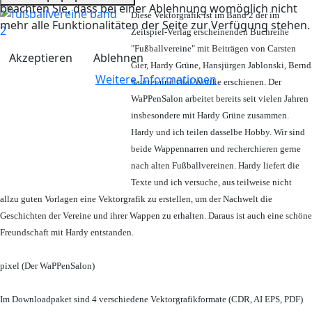
beachten Sie, dass bei einer Ablehnung womöglich nicht
Diese Vektorgrafik ist im Band 2 der im
mehr alle Funktionalitäten der Seite zur Verfügung stehen.
Zeitspiel-Verlag erscheinenden Buchreihe
"Fußballvereine" mit Beiträgen von Carsten
Akzeptieren
Ablehnen
Gier, Hardy Grüne, Hansjürgen Jablonski, Bernd
Weitere Informationen
Sautter und Olaf Wuttke erschienen. Der
WaPPenSalon arbeitet bereits seit vielen Jahren
insbesondere mit Hardy Grüne zusammen.
Hardy und ich teilen dasselbe Hobby. Wir sind
beide Wappennarren und recherchieren gerne
nach alten Fußballvereinen. Hardy liefert die
Texte und ich versuche, aus teilweise nicht
allzu guten Vorlagen eine Vektorgrafik zu erstellen, um der Nachwelt die
Geschichten der Vereine und ihrer Wappen zu erhalten. Daraus ist auch eine schöne
Freundschaft mit Hardy entstanden.
pixel (Der WaPPenSalon)
Im Downloadpaket sind 4 verschiedene Vektorgrafikformate (CDR, AI EPS, PDF)