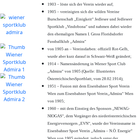
1903 – löste sich der Verein wieder auf;
1905 – vereinigten sich die wilden Vereine
Burschenschaft „Einigkeit“ Jedlesee und Jedleseer
Sportklub „Vindobona“ und nahmen dabei wieder
den ehemaligen Namen I. Gross Floridsdorfer
Fussballklub „Admira“
von 1905 an – Vereinsfarben: offiziell Rot-Gelb,
wurde aber kurz darauf in Schwarz-Weiß geändert;
1914 – Namensänderung in Wiener Sport Club
„Admira“ von 1905 (Quelle: Illustriertes
ÖsterreichischesSportblatt, vom 28.02.1914);
1951 – Fusion mit dem Eisenbahner Sport Verein
Wien zum Eisenbahner Sport Verein„Admira“ Wien
von 1905;
1960 – mit dem Einstieg des Sponsors „NEWAG-
NIOGAS“, dem Vorgänger des niederösterreichischen
Energieversorgers „EVN“, wurde der Vereinsname in
Eisenbahner Sport Verein „Admira – N.Ö. Energie“
Wien von 1905 geändert, jedoch unter der