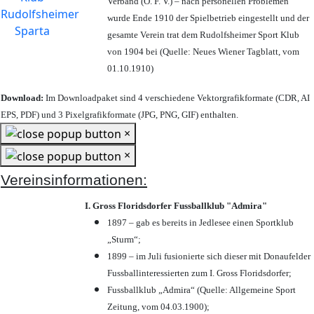
Verband (Ö. F. V.) – nach personellen Problemen
wurde Ende 1910 der Spielbetrieb eingestellt und der
gesamte Verein trat dem Rudolfsheimer Sport Klub
von 1904 bei (Quelle: Neues Wiener Tagblatt, vom
01.10.1910)
Download:
Im Downloadpaket sind 4 verschiedene Vektorgrafikformate (CDR, AI
EPS, PDF) und 3 Pixelgrafikformate (JPG, PNG, GIF) enthalten.
×
×
Vereinsinformationen:
I. Gross Floridsdorfer Fussballklub "Admira"
1897 – gab es bereits in Jedlesee einen Sportklub
„Sturm“;
1899 – im Juli fusionierte sich dieser mit Donaufelder
Fussballinteressierten zum I. Gross Floridsdorfer
;
Fussballklub „Admira“ (Quelle: Allgemeine Sport
Zeitung, vom 04.03.1900);