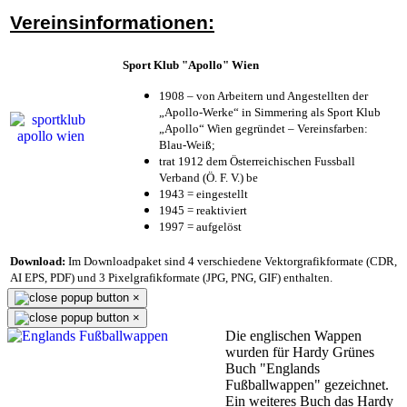
Vereinsinformationen:
Sport Klub "Apollo" Wien
1908 – von Arbeitern und Angestellten der
„Apollo-Werke“ in Simmering als Sport Klub
„Apollo“ Wien gegründet – Vereinsfarben:
Blau-Weiß;
trat 1912 dem Österreichischen Fussball
Verband (Ö. F. V.) be
1943 = eingestellt
1945 = reaktiviert
1997 = aufgelöst
Download:
Im Downloadpaket sind 4 verschiedene Vektorgrafikformate (CDR,
AI EPS, PDF) und 3 Pixelgrafikformate (JPG, PNG, GIF) enthalten.
×
×
Die englischen Wappen
wurden für Hardy Grünes
Buch "Englands
Fußballwappen" gezeichnet.
Ein weiteres Buch das Hardy