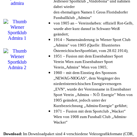
Jedleseer Sportklub „Vindobona“ und nahmen
dabei wieder
den ehemaligen Namen I. Gross Floridsdorfer
Fussballklub „Admira“
von 1905 an – Vereinsfarben: offiziell Rot-Gelb,
wurde aber kurz darauf in Schwarz-Weiß
geändert;
1914 – Namensänderung in Wiener Sport Club
„Admira“ von 1905 (Quelle: Illustriertes
ÖsterreichischesSportblatt, vom 28.02.1914);
1951 – Fusion mit dem Eisenbahner Sport
Verein Wien zum Eisenbahner Sport
Verein„Admira“ Wien von 1905;
1960 – mit dem Einstieg des Sponsors
„NEWAG-NIOGAS“, dem Vorgänger des
niederösterreichischen Energieversorgers
„EVN“, wurde der Vereinsname in Eisenbahner
Sport Verein „Admira – N.Ö. Energie“ Wien von
1905 geändert, jedoch unter der
Kurzbezeichnung „Admira-Energie“ geführt;
1971 – Fusion mit dem Sportclub „Wacker“
Wien von 1908 zum Fussball Club „Admira-
Wacker“
Download:
Im Downloadpaket sind 4 verschiedene Vektorgrafikformate (CDR,