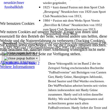
wieder gegründet;
1925 = kurz darauf Fusion mit dem Sport Club
„Bewegung“ Neunkirchen von 1920 zum Sport
Club Neunkirchen von 1913;
1984 = Fusion mit dem Werks Sport Verein
Wir benutzen Cookies
„Brevillier & Urban“ Neunkirchen von 1932
zum Sport Club Neunkirchen von 1913;
Wir nutzen Cookies auf unserer Website. Einige von ihnen sind
Vereinsfarben: Blau-Weiß;
essenziell für den Betrieb der Seite, während andere uns helfen, diese
Website und die Nutzererfahrung zu verbessern (Tracking Cookies).
Download:
Im Downloadpaket sind 4 verschiedene Vektorgrafikformate (CDR,
Sie können selbst entscheiden, ob Sie die Cookies zulassen möchten.
AI EPS, PDF) und 3 Pixelgrafikformate (JPG, PNG, GIF) enthalten.
Bitte beachten Sie, dass bei einer Ablehnung womöglich nicht mehr
×
alle Funktionalitäten der Seite zur Verfügung stehen.
×
Akzeptieren
Ablehnen
Diese Vektorgrafik ist im Band 2 der im
Weitere Informationen
Zeitspiel-Verlag erscheinenden Buchreihe
"Fußballvereine" mit Beiträgen von Carsten
Gier, Hardy Grüne, Hansjürgen Jablonski,
Bernd Sautter und Olaf Wuttke erschienen.
Der WaPPenSalon arbeitet bereits seit vielen
Jahren insbesondere mit Hardy Grüne
zusammen. Hardy und ich teilen dasselbe
Hobby. Wir sind beide Wappennarren und
recherchieren gerne nach alten
Fußballvereinen. Hardy liefert die Texte und