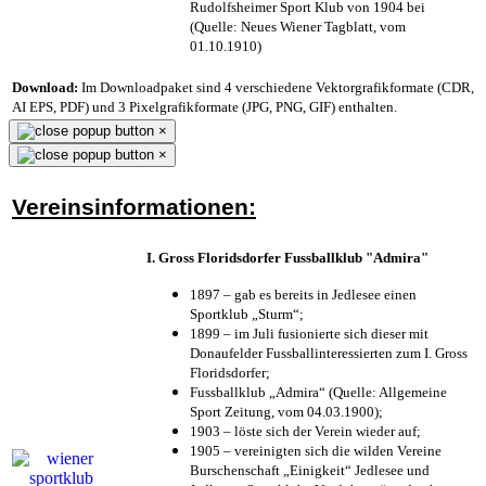
Rudolfsheimer Sport Klub von 1904 bei
(Quelle: Neues Wiener Tagblatt, vom
01.10.1910)
Download:
Im Downloadpaket sind 4 verschiedene Vektorgrafikformate (CDR,
AI EPS, PDF) und 3 Pixelgrafikformate (JPG, PNG, GIF) enthalten.
×
×
Vereinsinformationen:
I. Gross Floridsdorfer Fussballklub "Admira"
1897 – gab es bereits in Jedlesee einen
Sportklub „Sturm“;
1899 – im Juli fusionierte sich dieser mit
Donaufelder Fussballinteressierten zum I. Gross
Floridsdorfer
;
Fussballklub „Admira“ (Quelle: Allgemeine
Sport Zeitung, vom 04.03.1900);
1903 – löste sich der Verein wieder auf;
1905 – vereinigten sich die wilden Vereine
Burschenschaft „Einigkeit“ Jedlesee und