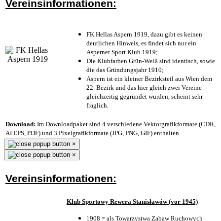
Vereinsinformationen:
FK Hellas Aspern 1919, dazu gibt es keinen
deutlichen Hinweis, es findet sich nur ein
Asperner Sport Klub 1919
;
Die Klubfarben Grün-Weiß sind identisch, sowie
die das Gründungsjahr 1910
;
Aspern ist ein kleiner Bezirksteil aus Wien dem
22. Bezirk und das hier gleich zwei Vereine
gleichzeitig gegründet wurden, scheint sehr
fraglich.
Download:
Im Downloadpaket sind 4 verschiedene Vektorgrafikformate (CDR,
AI EPS, PDF) und 3 Pixelgrafikformate (JPG, PNG, GIF) enthalten.
×
×
Vereinsinformationen:
Klub Sportowy Rewera Stanisławów (vor 1945)
1908 = als Towarzystwa Zabaw Ruchowych