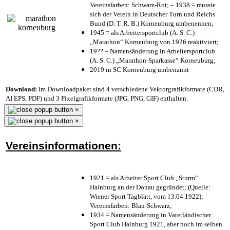
Vereinsfarben: Schwarz-Rot; – 1938 = musste
sich der Verein in Deutscher Turn und Reichs
Bund (D. T. R. B.) Korneuburg umbenennen;
1945 = als Arbeitersportclub (A. S. C.)
„Marathon“ Korneuburg von 1926 reaktiviert;
19?? = Namensänderung in Arbeitersportclub
(A. S. C.) „Marathon-Sparkasse“ Korneuburg;
2019 in SC Korneuburg umbenannt
Download:
Im Downloadpaket sind 4 verschiedene Vektorgrafikformate (CDR,
AI EPS, PDF) und 3 Pixelgrafikformate (JPG, PNG, GIF) enthalten.
×
×
Vereinsinformationen:
1921 = als Arbeiter Sport Club „Sturm“
Hainburg an der Donau gegründet; (Quelle:
Wiener Sport Tagblatt, vom 13.04.1922);
Vereinsfarben: Blau-Schwarz;
1934 = Namensänderung in Vaterländischer
Sport Club Hainburg 1921, aber noch im selben