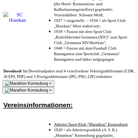
(der Hotel- Restauration- und
Kaffeehausangestellten) gegründet;
Vereinsfarben: Schwarz-Weiß;
1927 = eingestellt; – 1934 = als Sport Club
„Horekan“ Wien reaktiviert;
1939 = Fusion mit dem Sport Club
„Rudolfsheimer Germania (XIV)“ zum Sport
Club „Germania XIV-Horekan“;
1940 = Fusion mit dem Fussball Club
Baumgarten zum Sportclub „Germania“
Baumgarten und dabei aufgegangen
Download:
Im Downloadpaket sind 4 verschiedene Vektorgrafikformate (CDR,
AI EPS, PDF) und 3 Pixelgrafikformate (JPG, PNG, GIF) enthalten.
×
×
Vereinsinformationen:
Arbeiter Sport Klub "Marathon" Korneuburg
1926 = als Arbeitersportklub (A. S. K.)
„Marathon“ Korneuburg gegründet;