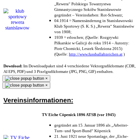
„Rewera“ Polskiego Towarzystwa
Gimnastycznego Sokółw Stanisławowie
gegründet – Vereinsfarben: Rot-Schwarz;
04.1914 = Namensänderung in Stanisławowski
Klub Sportowy (S. K. S.) „Rewera“ Stanisławów
von 1908;
1939 = erloschen; (Quelle: Rozgrywki
Piłkarskie w Galicji do roku 1914 – Autorzy:
Piotr Chomicki, Leszek Śledziona 2015)
(Quelle:
http://www.fussballabzeichen.at
)
Download:
Im Downloadpaket sind 4 verschiedene Vektorgrafikformate (CDR,
AI EPS, PDF) und 3 Pixelgrafikformate (JPG, PNG, GIF) enthalten.
×
×
Vereinsinformationen:
TV Eiche Cöpenick 1896 ATSB (vor 1945)
gegründet am 15. Januar 1896 als „Arbeiter-
Turn- und Sport-Bund“ Köpenick
21. Juni 1921 neue Sportanlage, der „Eiche-