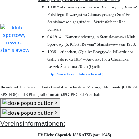
1908 = als Towarzystwa Zabaw Ruchowych „Rewera“
Polskiego Towarzystwa Gimnastycznego Sokółw
Stanisławowie gegründet – Vereinsfarben: Rot-
Schwarz;
04.1914 = Namensänderung in Stanisławowski Klub
Sportowy (S. K. S.) „Rewera“ Stanisławów von 1908;
1939 = erloschen; (Quelle: Rozgrywki Piłkarskie w
Galicji do roku 1914 – Autorzy: Piotr Chomicki,
Leszek Śledziona 2015) (Quelle:
http://www.fussballabzeichen.at
)
Download:
Im Downloadpaket sind 4 verschiedene Vektorgrafikformate (CDR, AI
EPS, PDF) und 3 Pixelgrafikformate (JPG, PNG, GIF) enthalten.
×
×
Vereinsinformationen:
TV Eiche Cöpenick 1896 ATSB (vor 1945)