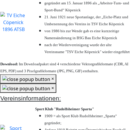
gegründet am 15. Januar 1896 als „Arbeiter-Turn- und
Sport-Bund“ Köpenick
21. Juni 1921 neue Sportanlage, der „Eiche-Platz und
Umbenennung des Vereins in TSV Eiche Köpenick
von 1986 bis zur Wende gab es eine kurzzeitige
Namensänderung in BSG Bau Eiche Köpenick
nach der Wiedervereinigung wurde der alte
Vereinsname "TSV Eiche Köpenick" wieder eingeführt
Download:
Im Downloadpaket sind 4 verschiedene Vektorgrafikformate (CDR, AI
EPS, PDF) und 3 Pixelgrafikformate (JPG, PNG, GIF) enthalten.
×
×
Vereinsinformationen:
Sport Klub "Rudolfsheimer Sparta"
1909 = als Sport Klub Rudolfsheimer „Sparta“
gegründet;
Anfang 1910 Beitritt zum Österreichischen Fussball