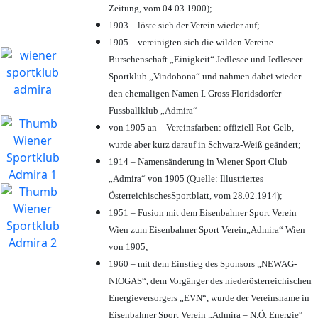
Zeitung, vom 04.03.1900);
1903 – löste sich der Verein wieder auf;
1905 – vereinigten sich die wilden Vereine
Burschenschaft „Einigkeit“ Jedlesee und Jedleseer
Sportklub „Vindobona“ und nahmen dabei wieder
den ehemaligen Namen I. Gross Floridsdorfer
Fussballklub „Admira“
von 1905 an – Vereinsfarben: offiziell Rot-Gelb,
wurde aber kurz darauf in Schwarz-Weiß geändert;
1914 – Namensänderung in Wiener Sport Club
„Admira“ von 1905 (Quelle: Illustriertes
ÖsterreichischesSportblatt, vom 28.02.1914);
1951 – Fusion mit dem Eisenbahner Sport Verein
Wien zum Eisenbahner Sport Verein„Admira“ Wien
von 1905;
1960 – mit dem Einstieg des Sponsors „NEWAG-
NIOGAS“, dem Vorgänger des niederösterreichischen
Energieversorgers „EVN“, wurde der Vereinsname in
Eisenbahner Sport Verein „Admira – N.Ö. Energie“