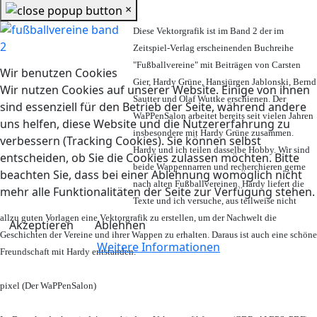
×
Diese Vektorgrafik ist im Band 2 der im
Zeitspiel-Verlag erscheinenden Buchreihe
"Fußballvereine" mit Beiträgen von Carsten
Wir benutzen Cookies
Gier, Hardy Grüne, Hansjürgen Jablonski, Bernd
Wir nutzen Cookies auf unserer Website. Einige von ihnen
Sautter und Olaf Wuttke erschienen. Der
sind essenziell für den Betrieb der Seite, während andere
WaPPenSalon arbeitet bereits seit vielen Jahren
uns helfen, diese Website und die Nutzererfahrung zu
insbesondere mit Hardy Grüne zusammen.
verbessern (Tracking Cookies). Sie können selbst
Hardy und ich teilen dasselbe Hobby. Wir sind
entscheiden, ob Sie die Cookies zulassen möchten. Bitte
beide Wappennarren und recherchieren gerne
beachten Sie, dass bei einer Ablehnung womöglich nicht
nach alten Fußballvereinen. Hardy liefert die
mehr alle Funktionalitäten der Seite zur Verfügung stehen.
Texte und ich versuche, aus teilweise nicht
allzu guten Vorlagen eine Vektorgrafik zu erstellen, um der Nachwelt die
Akzeptieren
Ablehnen
Geschichten der Vereine und ihrer Wappen zu erhalten. Daraus ist auch eine schöne
Weitere Informationen
Freundschaft mit Hardy entstanden.
pixel (Der WaPPenSalon)