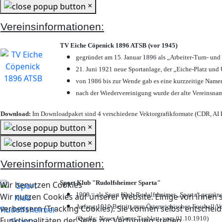
×
Vereinsinformationen:
TV Eiche Cöpenick 1896 ATSB (vor 1945)
gegründet am 15. Januar 1896 als „Arbeiter-Turn- un
21. Juni 1921 neue Sportanlage, der „Eiche-Platz u
von 1986 bis zur Wende gab es eine kurzzeitige Nam
nach der Wiedervereinigung wurde der alte Vereinsna
Download:
Im Downloadpaket sind 4 verschiedene Vektorgrafikformate (CDR, AI E
×
×
Vereinsinformationen:
Sport Klub "Rudolfsheimer Sparta"
Wir benutzen Cookies
1909 = als Sport Klub Rudolfsheimer „Sparta“ gegründ
Wir nutzen Cookies auf unserer Website. Einige von ihnen s
Anfang 1910 Beitritt zum Österreichischen Fussball Ve
verbessern (Tracking Cookies). Sie können selbst entscheid
(Quelle: Neues Wiener Tagblatt, vom 01.10.1910)
Funktionalitäten der Seite zur Verfügung stehen.