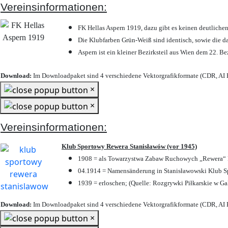
Vereinsinformationen:
FK Hellas Aspern 1919, dazu gibt es keinen deutlichen
Die Klubfarben Grün-Weiß sind identisch, sowie die 
Aspern ist ein kleiner Bezirksteil aus Wien dem 22. Be
Download:
Im Downloadpaket sind 4 verschiedene Vektorgrafikformate (CDR, AI E
×
×
Vereinsinformationen:
Klub Sportowy Rewera Stanisławów (vor 1945)
1908 = als Towarzystwa Zabaw Ruchowych „Rewera“ P
04.1914 = Namensänderung in Stanisławowski Klub Sp
1939 = erloschen; (Quelle: Rozgrywki Piłkarskie w Ga
Download:
Im Downloadpaket sind 4 verschiedene Vektorgrafikformate (CDR, AI E
×