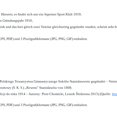
 Hinweis, es findet sich nur ein Asperner Sport Klub 1919
;
das Gründungsjahr 1910
;
zirk und das hier gleich zwei Vereine gleichzeitig gegründet wurden, scheint sehr fr
PS, PDF) und 3 Pixelgrafikformate (JPG, PNG, GIF) enthalten.
olskiego Towarzystwa Gimnastycznego Sokółw Stanisławowie gegründet – Verein
ortowy (S. K. S.) „Rewera“ Stanisławów von 1908;
licji do roku 1914 – Autorzy: Piotr Chomicki, Leszek Śledziona 2015) (Quelle:
htt
PS, PDF) und 3 Pixelgrafikformate (JPG, PNG, GIF) enthalten.