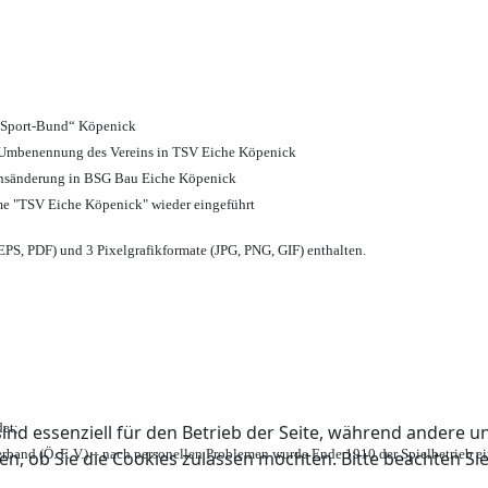
d Sport-Bund“ Köpenick
nd Umbenennung des Vereins in TSV Eiche Köpenick
ensänderung in BSG Bau Eiche Köpenick
me "TSV Eiche Köpenick" wieder eingeführt
PS, PDF) und 3 Pixelgrafikformate (JPG, PNG, GIF) enthalten.
et;
ind essenziell für den Betrieb der Seite, während andere u
rband (Ö. F. V.) – nach personellen Problemen wurde Ende 1910 der Spielbetrieb e
en, ob Sie die Cookies zulassen möchten. Bitte beachten Si