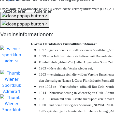
Download:
Im Downloadpaket sind 4 verschiedene Vektorgrafikformate (CDR, AI E
Akzeptieren
Ablehnen
×
×
Vereinsinformationen:
I. Gross Floridsdorfer Fussballklub "Admira"
1897 – gab es bereits in Jedlesee einen Sportklub „St
1899 – im Juli fusionierte sich dieser mit Donaufelder 
Fussballklub „Admira“ (Quelle: Allgemeine Sport Zei
1903 – löste sich der Verein wieder auf;
1905 – vereinigten sich die wilden Vereine Burschens
den ehemaligen Namen I. Gross Floridsdorfer Fussbal
von 1905 an – Vereinsfarben: offiziell Rot-Gelb, wurd
1914 – Namensänderung in Wiener Sport Club „Admira“ 
1951 – Fusion mit dem Eisenbahner Sport Verein Wie
1960 – mit dem Einstieg des Sponsors „NEWAG-NIOGAS
1905 geändert, jedoch unter der Kurzbezeichnung „Ad