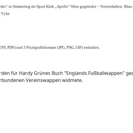
erke“ in Simmering als Sport Klub „Apollo“ Wien gegründet – Vereinsfarben: Blau
 V.) be
PS, PDF) und 3 Pixelgrafikformate (JPG, PNG, GIF) enthalten.
den für Hardy Grünes Buch "Englands Fußballwappen" geze
verbundenen Vereinswappen widmete.