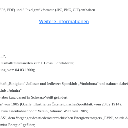
PS, PDF) und 3 Pixelgrafikformate (JPG, PNG, GIF) enthalten.
Weitere Informationen
urm“;
Fussballinteressierten zum I. Gross Floridsdorfer
;
tung, vom 04.03.1900);
chaft „Einigkeit“ Jedlesee und Jedleseer Sportklub „Vindobona“ und nahmen dabei
lklub „Admira“
e aber kurz darauf in Schwarz-Weiß geändert;
von 1905 (Quelle: Illustriertes ÖsterreichischesSportblatt, vom 28.02.1914);
n zum Eisenbahner Sport Verein„Admira“ Wien von 1905;
“, dem Vorgänger des niederösterreichischen Energieversorgers „EVN“, wurde de
mira-Energie“ geführt;