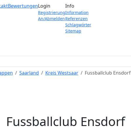
takt
Bewertungen
Login
Info
Registrierung
Information
An/Abmelden
Referenzen
Schlagwörter
Sitemap
Wappen
Saarland
Kreis Westsaar
Fussballclub Ensdorf
Fussballclub Ensdorf