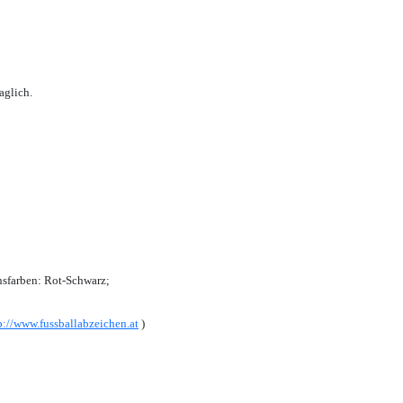
aglich.
sfarben: Rot-Schwarz;
p://www.fussballabzeichen.at
)