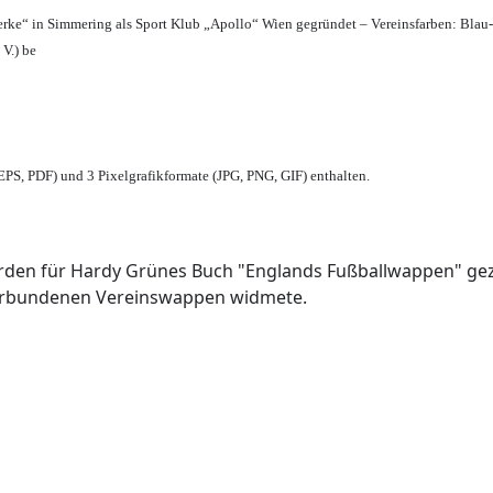
erke“ in Simmering als Sport Klub „Apollo“ Wien gegründet – Vereinsfarben: Blau
 V.) be
PS, PDF) und 3 Pixelgrafikformate (JPG, PNG, GIF) enthalten.
den für Hardy Grünes Buch "Englands Fußballwappen" geze
verbundenen Vereinswappen widmete.