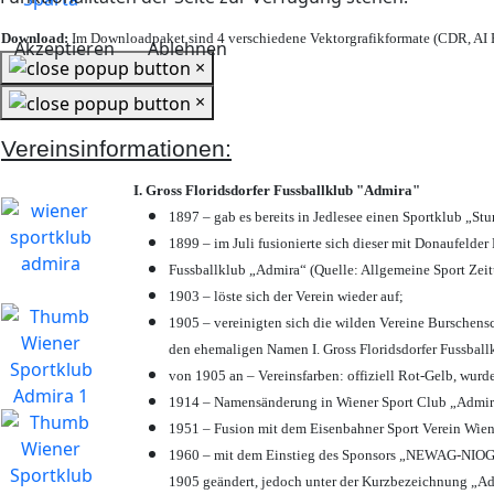
Download:
Im Downloadpaket sind 4 verschiedene Vektorgrafikformate (CDR, AI E
Akzeptieren
Ablehnen
×
×
Vereinsinformationen:
I. Gross Floridsdorfer Fussballklub "Admira"
1897 – gab es bereits in Jedlesee einen Sportklub „St
1899 – im Juli fusionierte sich dieser mit Donaufelder 
Fussballklub „Admira“ (Quelle: Allgemeine Sport Zei
1903 – löste sich der Verein wieder auf;
1905 – vereinigten sich die wilden Vereine Burschens
den ehemaligen Namen I. Gross Floridsdorfer Fussbal
von 1905 an – Vereinsfarben: offiziell Rot-Gelb, wurd
1914 – Namensänderung in Wiener Sport Club „Admira“ 
1951 – Fusion mit dem Eisenbahner Sport Verein Wie
1960 – mit dem Einstieg des Sponsors „NEWAG-NIOGAS
1905 geändert, jedoch unter der Kurzbezeichnung „Ad