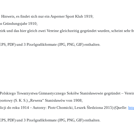
 Hinweis, es findet sich nur ein Asperner Sport Klub 1919
;
das Gründungsjahr 1910
;
zirk und das hier gleich zwei Vereine gleichzeitig gegründet wurden, scheint sehr fr
PS, PDF) und 3 Pixelgrafikformate (JPG, PNG, GIF) enthalten.
olskiego Towarzystwa Gimnastycznego Sokółw Stanisławowie gegründet – Verein
ortowy (S. K. S.) „Rewera“ Stanisławów von 1908;
licji do roku 1914 – Autorzy: Piotr Chomicki, Leszek Śledziona 2015) (Quelle:
htt
PS, PDF) und 3 Pixelgrafikformate (JPG, PNG, GIF) enthalten.