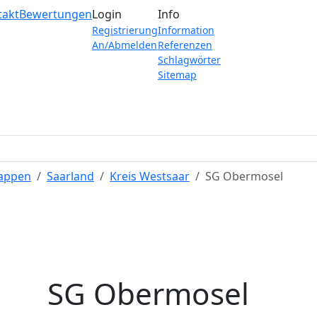
takt
Bewertungen
Login
Info
Registrierung
Information
An/Abmelden
Referenzen
Schlagwörter
Sitemap
Wappen
Saarland
Kreis Westsaar
SG Obermosel
SG Obermosel