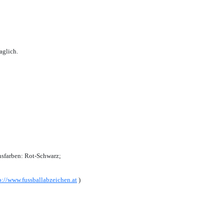
aglich.
sfarben: Rot-Schwarz;
p://www.fussballabzeichen.at
)