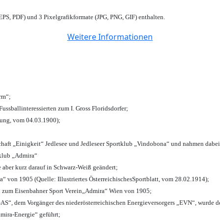
PS, PDF) und 3 Pixelgrafikformate (JPG, PNG, GIF) enthalten.
Weitere Informationen
urm“;
Fussballinteressierten zum I. Gross Floridsdorfer
;
tung, vom 04.03.1900);
chaft „Einigkeit“ Jedlesee und Jedleseer Sportklub „Vindobona“ und nahmen dabei
lklub „Admira“
e aber kurz darauf in Schwarz-Weiß geändert;
von 1905 (Quelle: Illustriertes ÖsterreichischesSportblatt, vom 28.02.1914);
n zum Eisenbahner Sport Verein„Admira“ Wien von 1905;
“, dem Vorgänger des niederösterreichischen Energieversorgers „EVN“, wurde de
mira-Energie“ geführt;