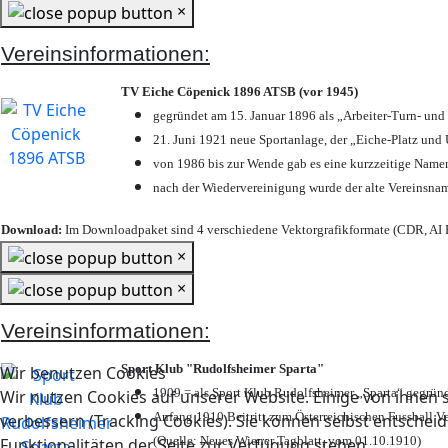
×
Vereinsinformationen:
TV Eiche Cöpenick 1896 ATSB (vor 1945)
gegründet am 15. Januar 1896 als „Arbeiter-Turn- un
21. Juni 1921 neue Sportanlage, der „Eiche-Platz u
von 1986 bis zur Wende gab es eine kurzzeitige Nam
nach der Wiedervereinigung wurde der alte Vereinsna
Download:
Im Downloadpaket sind 4 verschiedene Vektorgrafikformate (CDR, AI E
×
×
Vereinsinformationen:
Sport Klub "Rudolfsheimer Sparta"
Wir benutzen Cookies
1909 = als Sport Klub Rudolfsheimer „Sparta“ gegründ
Wir nutzen Cookies auf unserer Website. Einige von ihnen s
Anfang 1910 Beitritt zum Österreichischen Fussball Ve
verbessern (Tracking Cookies). Sie können selbst entscheid
(Quelle: Neues Wiener Tagblatt, vom 01.10.1910)
Funktionalitäten der Seite zur Verfügung stehen.