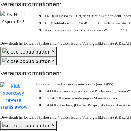
Vereinsinformationen:
FK Hellas Aspern 1919, dazu gibt es keinen deutlichen
Die Klubfarben Grün-Weiß sind identisch, sowie die 
Aspern ist ein kleiner Bezirksteil aus Wien dem 22. Be
Download:
Im Downloadpaket sind 4 verschiedene Vektorgrafikformate (CDR, AI E
×
×
Vereinsinformationen:
Klub Sportowy Rewera Stanisławów (vor 1945)
1908 = als Towarzystwa Zabaw Ruchowych „Rewera“ P
04.1914 = Namensänderung in Stanisławowski Klub Sp
1939 = erloschen; (Quelle: Rozgrywki Piłkarskie w Ga
Download:
Im Downloadpaket sind 4 verschiedene Vektorgrafikformate (CDR, AI E
×