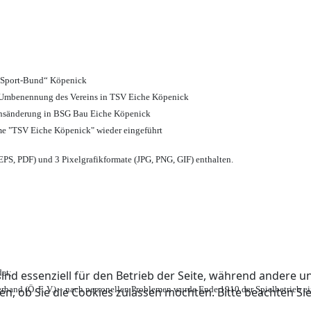
d Sport-Bund“ Köpenick
nd Umbenennung des Vereins in TSV Eiche Köpenick
ensänderung in BSG Bau Eiche Köpenick
me "TSV Eiche Köpenick" wieder eingeführt
PS, PDF) und 3 Pixelgrafikformate (JPG, PNG, GIF) enthalten.
et;
ind essenziell für den Betrieb der Seite, während andere u
rband (Ö. F. V.) – nach personellen Problemen wurde Ende 1910 der Spielbetrieb e
en, ob Sie die Cookies zulassen möchten. Bitte beachten Si