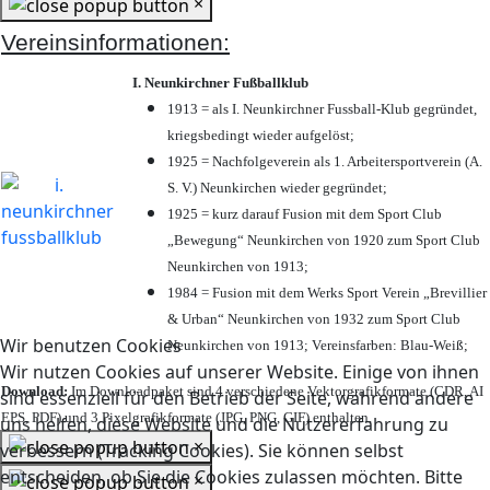
×
Vereinsinformationen:
I. Neunkirchner Fußballklub
1913 = als I. Neunkirchner Fussball-Klub gegründet,
kriegsbedingt wieder aufgelöst;
1925 = Nachfolgeverein als 1. Arbeitersportverein (A.
S. V.) Neunkirchen wieder gegründet;
1925 = kurz darauf Fusion mit dem Sport Club
„Bewegung“ Neunkirchen von 1920 zum Sport Club
Neunkirchen von 1913;
1984 = Fusion mit dem Werks Sport Verein „Brevillier
& Urban“ Neunkirchen von 1932 zum Sport Club
Wir benutzen Cookies
Neunkirchen von 1913; Vereinsfarben: Blau-Weiß;
Wir nutzen Cookies auf unserer Website. Einige von ihnen
Download:
Im Downloadpaket sind 4 verschiedene Vektorgrafikformate (CDR, AI
sind essenziell für den Betrieb der Seite, während andere
EPS, PDF) und 3 Pixelgrafikformate (JPG, PNG, GIF) enthalten.
uns helfen, diese Website und die Nutzererfahrung zu
×
verbessern (Tracking Cookies). Sie können selbst
entscheiden, ob Sie die Cookies zulassen möchten. Bitte
×