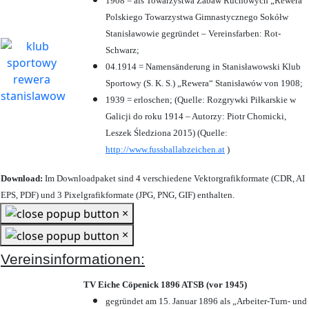
1908 = als Towarzystwa Zabaw Ruchowych „Rewera“
Polskiego Towarzystwa Gimnastycznego Sokółw
Stanisławowie gegründet – Vereinsfarben: Rot-
Schwarz;
04.1914 = Namensänderung in Stanisławowski Klub
Sportowy (S. K. S.) „Rewera“ Stanisławów von 1908;
1939 = erloschen; (Quelle: Rozgrywki Piłkarskie w
Galicji do roku 1914 – Autorzy: Piotr Chomicki,
Leszek Śledziona 2015) (Quelle:
http://www.fussballabzeichen.at
)
Download:
Im Downloadpaket sind 4 verschiedene Vektorgrafikformate (CDR, AI
EPS, PDF) und 3 Pixelgrafikformate (JPG, PNG, GIF) enthalten.
×
×
Vereinsinformationen:
TV Eiche Cöpenick 1896 ATSB (vor 1945)
gegründet am 15. Januar 1896 als „Arbeiter-Turn- und