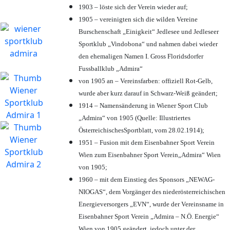
1903 – löste sich der Verein wieder auf;
1905 – vereinigten sich die wilden Vereine
Burschenschaft „Einigkeit“ Jedlesee und Jedleseer
Sportklub „Vindobona“ und nahmen dabei wieder
den ehemaligen Namen I. Gross Floridsdorfer
Fussballklub „Admira“
von 1905 an – Vereinsfarben: offiziell Rot-Gelb,
wurde aber kurz darauf in Schwarz-Weiß geändert;
1914 – Namensänderung in Wiener Sport Club
„Admira“ von 1905 (Quelle: Illustriertes
ÖsterreichischesSportblatt, vom 28.02.1914);
1951 – Fusion mit dem Eisenbahner Sport Verein
Wien zum Eisenbahner Sport Verein„Admira“ Wien
von 1905;
1960 – mit dem Einstieg des Sponsors „NEWAG-
NIOGAS“, dem Vorgänger des niederösterreichischen
Energieversorgers „EVN“, wurde der Vereinsname in
Eisenbahner Sport Verein „Admira – N.Ö. Energie“
Wien von 1905 geändert, jedoch unter der