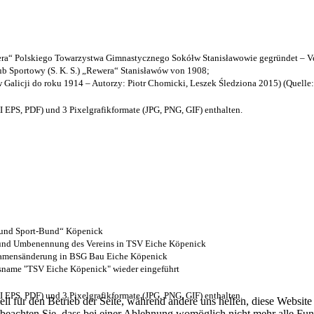
a“ Polskiego Towarzystwa Gimnastycznego Sokółw Stanisławowie gegründet – Ve
b Sportowy (S. K. S.) „Rewera“ Stanisławów von 1908;
w Galicji do roku 1914 – Autorzy: Piotr Chomicki, Leszek Śledziona 2015) (Quelle
EPS, PDF) und 3 Pixelgrafikformate (JPG, PNG, GIF) enthalten.
- und Sport-Bund“ Köpenick
z und Umbenennung des Vereins in TSV Eiche Köpenick
 Namensänderung in BSG Bau Eiche Köpenick
nsname "TSV Eiche Köpenick" wieder eingeführt
EPS, PDF) und 3 Pixelgrafikformate (JPG, PNG, GIF) enthalten.
ell für den Betrieb der Seite, während andere uns helfen, diese Websit
 beachten Sie, dass bei einer Ablehnung womöglich nicht mehr alle Funk