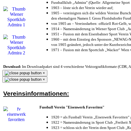
Fussballklub „Admira“ (Quelle: Allgemeine Sport
1903 – löste sich der Verein wieder auf;
1905 – vereinigten sich die wilden Vereine Bursc
den ehemaligen Namen I. Gross Floridsdorfer Fus
von 1905 an – Vereinsfarben: offiziell Rot-Gelb, 
1914 – Namensänderung in Wiener Sport Club „Admi
1951 – Fusion mit dem Eisenbahner Sport Verein
1960 – mit dem Einstieg des Sponsors „NEWAG-NI
von 1905 geändert, jedoch unter der Kurzbezeich
1971 – Fusion mit dem Sportclub „Wacker“ Wien
Download:
Im Downloadpaket sind 4 verschiedene Vektorgrafikformate (CDR, AI 
×
×
Vereinsinformationen:
Fussball Verein "Eisenwerk Favoriten"
1920 = als Fussball Verein „Eisenwerk Favoriten“
1922 = Namensänderung in Sport Club „Freiheit X
1923 = schloss sich der Verein dem Sport Club „Ra