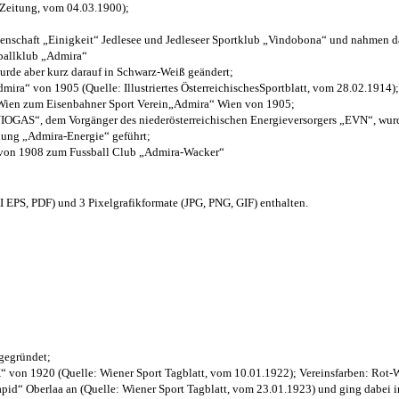
 Zeitung, vom 04.03.1900);
henschaft „Einigkeit“ Jedlesee und Jedleseer Sportklub „Vindobona“ und nahmen d
sballklub „Admira“
wurde aber kurz darauf in Schwarz-Weiß geändert;
ra“ von 1905 (Quelle: Illustriertes ÖsterreichischesSportblatt, vom 28.02.1914);
 Wien zum Eisenbahner Sport Verein„Admira“ Wien von 1905;
OGAS“, dem Vorgänger des niederösterreichischen Energieversorgers „EVN“, wurde
nung „Admira-Energie“ geführt;
 von 1908 zum Fussball Club „Admira-Wacker“
EPS, PDF) und 3 Pixelgrafikformate (JPG, PNG, GIF) enthalten.
 gegründet;
“ von 1920 (Quelle: Wiener Sport Tagblatt, vom 10.01.1922); Vereinsfarben: Rot-
pid“ Oberlaa an (Quelle: Wiener Sport Tagblatt, vom 23.01.1923) und ging dabei i