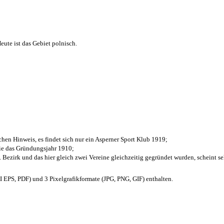
ute ist das Gebiet polnisch.
chen Hinweis, es findet sich nur ein Asperner Sport Klub 1919
;
die das Gründungsjahr 1910
;
. Bezirk und das hier gleich zwei Vereine gleichzeitig gegründet wurden, scheint seh
EPS, PDF) und 3 Pixelgrafikformate (JPG, PNG, GIF) enthalten.