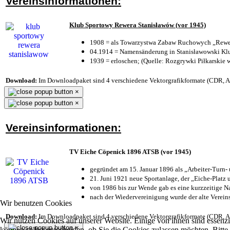
Vereinsinformationen:
Klub Sportowy Rewera Stanisławów (vor 1945)
1908 = als Towarzystwa Zabaw Ruchowych „Rewer
04.1914 = Namensänderung in Stanisławowski Klu
1939 = erloschen; (Quelle: Rozgrywki Piłkarskie 
Download:
Im Downloadpaket sind 4 verschiedene Vektorgrafikformate (CDR, AI 
×
×
Vereinsinformationen:
TV Eiche Cöpenick 1896 ATSB (vor 1945)
gegründet am 15. Januar 1896 als „Arbeiter-Turn
21. Juni 1921 neue Sportanlage, der „Eiche-Plat
von 1986 bis zur Wende gab es eine kurzzeitige
nach der Wiedervereinigung wurde der alte Verei
Wir benutzen Cookies
Download:
Im Downloadpaket sind 4 verschiedene Vektorgrafikformate (CDR, AI 
Wir nutzen Cookies auf unserer Website. Einige von ihnen sind essenzi
×
können selbst entscheiden, ob Sie die Cookies zulassen möchten. Bitte