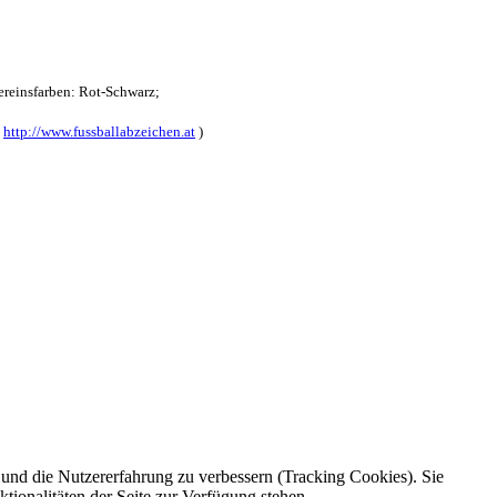
reinsfarben: Rot-Schwarz;
:
http://www.fussballabzeichen.at
)
e und die Nutzererfahrung zu verbessern (Tracking Cookies). Sie
tionalitäten der Seite zur Verfügung stehen.