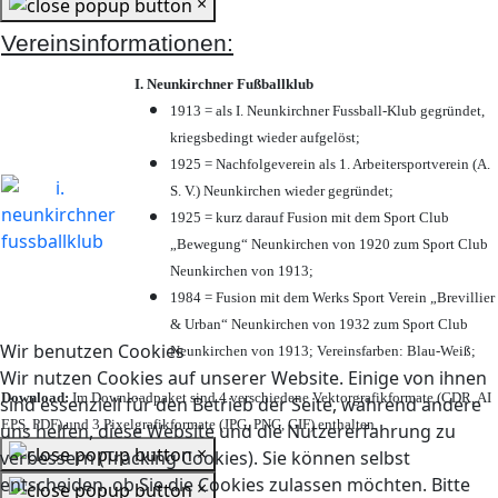
×
Vereinsinformationen:
I. Neunkirchner Fußballklub
1913 = als I. Neunkirchner Fussball-Klub gegründet,
kriegsbedingt wieder aufgelöst;
1925 = Nachfolgeverein als 1. Arbeitersportverein (A.
S. V.) Neunkirchen wieder gegründet;
1925 = kurz darauf Fusion mit dem Sport Club
„Bewegung“ Neunkirchen von 1920 zum Sport Club
Neunkirchen von 1913;
1984 = Fusion mit dem Werks Sport Verein „Brevillier
& Urban“ Neunkirchen von 1932 zum Sport Club
Wir benutzen Cookies
Neunkirchen von 1913; Vereinsfarben: Blau-Weiß;
Wir nutzen Cookies auf unserer Website. Einige von ihnen
Download:
Im Downloadpaket sind 4 verschiedene Vektorgrafikformate (CDR, AI
sind essenziell für den Betrieb der Seite, während andere
EPS, PDF) und 3 Pixelgrafikformate (JPG, PNG, GIF) enthalten.
uns helfen, diese Website und die Nutzererfahrung zu
×
verbessern (Tracking Cookies). Sie können selbst
entscheiden, ob Sie die Cookies zulassen möchten. Bitte
×