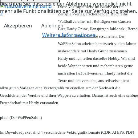
beachten Sie, dass bei einer Ablehnung womöglich nicht
Diese Vektorgrafik ist im Band 2 der im
mehr alle Funktionalitäten der Seite zur Verfügung stehen.
Zeitspiel-Verlag erscheinenden Buchreihe
"Fußballvereine" mit Beiträgen von Carsten
Akzeptieren
Ablehnen
Gier, Hardy Grüne, Hansjürgen Jablonski, Bernd
Weitere Informationen
Sautter und Olaf Wuttke erschienen. Der
WaPPenSalon arbeitet bereits seit vielen Jahren
insbesondere mit Hardy Grüne zusammen.
Hardy und ich teilen dasselbe Hobby. Wir sind
beide Wappennarren und recherchieren gerne
nach alten Fußballvereinen. Hardy liefert die
Texte und ich versuche, aus teilweise nicht
allzu guten Vorlagen eine Vektorgrafik zu erstellen, um der Nachwelt die
Geschichten der Vereine und ihrer Wappen zu erhalten. Daraus ist auch eine schöne
Freundschaft mit Hardy entstanden.
pixel (Der WaPPenSalon)
Im Downloadpaket sind 4 verschiedene Vektorgrafikformate (CDR, AI EPS, PDF)