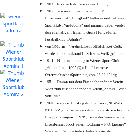
1903 – löste sich der Verein wieder auf;
1905 – vereinigten sich die wilden Vereine
Burschenschaft „Einigkeit“ Jedlesee und Jedleseer
Sportklub „Vindobona“ und nahmen dabei wieder
den ehemaligen Namen I. Gross Floridsdorfer
Fussballklub „Admira“
von 1905 an – Vereinsfarben: offiziell Rot-Gelb,
wurde aber kurz darauf in Schwarz-Weiß geändert;
1914 – Namensänderung in Wiener Sport Club
„Admira“ von 1905 (Quelle: Illustriertes
ÖsterreichischesSportblatt, vom 28.02.1914);
1951 – Fusion mit dem Eisenbahner Sport Verein
Wien zum Eisenbahner Sport Verein„Admira“ Wien
von 1905;
1960 – mit dem Einstieg des Sponsors „NEWAG-
NIOGAS“, dem Vorgänger des niederösterreichischen
Energieversorgers „EVN“, wurde der Vereinsname in
Eisenbahner Sport Verein „Admira – N.Ö. Energie“
Wien von 1905 geändert, jedoch unter der