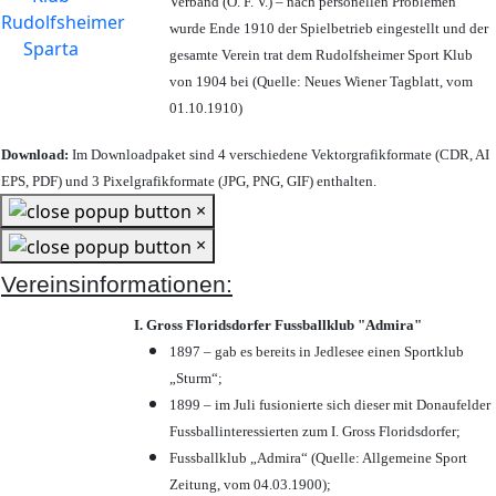
Verband (Ö. F. V.) – nach personellen Problemen
wurde Ende 1910 der Spielbetrieb eingestellt und der
gesamte Verein trat dem Rudolfsheimer Sport Klub
von 1904 bei (Quelle: Neues Wiener Tagblatt, vom
01.10.1910)
Download:
Im Downloadpaket sind 4 verschiedene Vektorgrafikformate (CDR, AI
EPS, PDF) und 3 Pixelgrafikformate (JPG, PNG, GIF) enthalten.
×
×
Vereinsinformationen:
I. Gross Floridsdorfer Fussballklub "Admira"
1897 – gab es bereits in Jedlesee einen Sportklub
„Sturm“;
1899 – im Juli fusionierte sich dieser mit Donaufelder
Fussballinteressierten zum I. Gross Floridsdorfer
;
Fussballklub „Admira“ (Quelle: Allgemeine Sport
Zeitung, vom 04.03.1900);