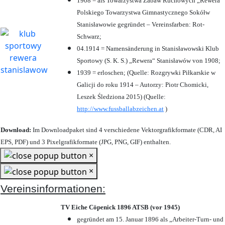
1908 = als Towarzystwa Zabaw Ruchowych „Rewera“
Polskiego Towarzystwa Gimnastycznego Sokółw
Stanisławowie gegründet – Vereinsfarben: Rot-
Schwarz;
04.1914 = Namensänderung in Stanisławowski Klub
Sportowy (S. K. S.) „Rewera“ Stanisławów von 1908;
1939 = erloschen; (Quelle: Rozgrywki Piłkarskie w
Galicji do roku 1914 – Autorzy: Piotr Chomicki,
Leszek Śledziona 2015) (Quelle:
http://www.fussballabzeichen.at
)
Download:
Im Downloadpaket sind 4 verschiedene Vektorgrafikformate (CDR, AI
EPS, PDF) und 3 Pixelgrafikformate (JPG, PNG, GIF) enthalten.
×
×
Vereinsinformationen:
TV Eiche Cöpenick 1896 ATSB (vor 1945)
gegründet am 15. Januar 1896 als „Arbeiter-Turn- und