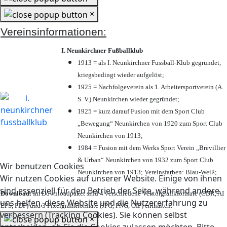
×
Vereinsinformationen:
I. Neunkirchner Fußballklub
1913 = als I. Neunkirchner Fussball-Klub gegründet,
kriegsbedingt wieder aufgelöst;
1925 = Nachfolgeverein als 1. Arbeitersportverein (A.
S. V.) Neunkirchen wieder gegründet;
1925 = kurz darauf Fusion mit dem Sport Club
„Bewegung“ Neunkirchen von 1920 zum Sport Club
Neunkirchen von 1913;
1984 = Fusion mit dem Werks Sport Verein „Brevillier
& Urban“ Neunkirchen von 1932 zum Sport Club
Wir benutzen Cookies
Neunkirchen von 1913; Vereinsfarben: Blau-Weiß;
Wir nutzen Cookies auf unserer Website. Einige von ihnen
sind essenziell für den Betrieb der Seite, während andere
Download:
Im Downloadpaket sind 4 verschiedene Vektorgrafikformate (CDR, AI
uns helfen, diese Website und die Nutzererfahrung zu
EPS, PDF) und 3 Pixelgrafikformate (JPG, PNG, GIF) enthalten.
verbessern (Tracking Cookies). Sie können selbst
×