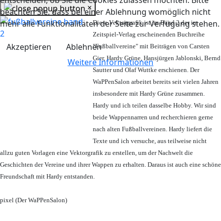
entscheiden, ob Sie die Cookies zulassen möchten. Bitte
×
beachten Sie, dass bei einer Ablehnung womöglich nicht
mehr alle Funktionalitäten der Seite zur Verfügung stehen.
Diese Vektorgrafik ist im Band 2 der im
Zeitspiel-Verlag erscheinenden Buchreihe
Akzeptieren
Ablehnen
"Fußballvereine" mit Beiträgen von Carsten
Gier, Hardy Grüne, Hansjürgen Jablonski, Bernd
Weitere Informationen
Sautter und Olaf Wuttke erschienen. Der
WaPPenSalon arbeitet bereits seit vielen Jahren
insbesondere mit Hardy Grüne zusammen.
Hardy und ich teilen dasselbe Hobby. Wir sind
beide Wappennarren und recherchieren gerne
nach alten Fußballvereinen. Hardy liefert die
Texte und ich versuche, aus teilweise nicht
allzu guten Vorlagen eine Vektorgrafik zu erstellen, um der Nachwelt die
Geschichten der Vereine und ihrer Wappen zu erhalten. Daraus ist auch eine schöne
Freundschaft mit Hardy entstanden.
pixel (Der WaPPenSalon)