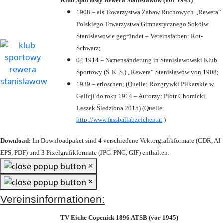
Klub Sportowy Rewera Stanisławów (vor 1945)
1908 = als Towarzystwa Zabaw Ruchowych „Rewera“
Polskiego Towarzystwa Gimnastycznego Sokółw
Stanisławowie gegründet – Vereinsfarben: Rot-
Schwarz;
04.1914 = Namensänderung in Stanisławowski Klub
Sportowy (S. K. S.) „Rewera“ Stanisławów von 1908;
1939 = erloschen; (Quelle: Rozgrywki Piłkarskie w
Galicji do roku 1914 – Autorzy: Piotr Chomicki,
Leszek Śledziona 2015) (Quelle:
http://www.fussballabzeichen.at
)
Download:
Im Downloadpaket sind 4 verschiedene Vektorgrafikformate (CDR, AI
EPS, PDF) und 3 Pixelgrafikformate (JPG, PNG, GIF) enthalten.
×
×
Vereinsinformationen:
TV Eiche Cöpenick 1896 ATSB (vor 1945)