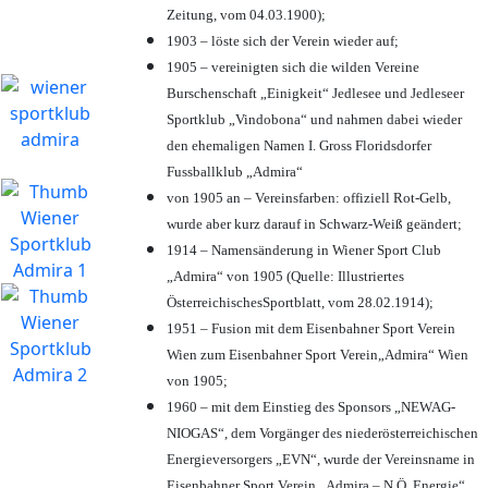
Zeitung, vom 04.03.1900);
1903 – löste sich der Verein wieder auf;
1905 – vereinigten sich die wilden Vereine
Burschenschaft „Einigkeit“ Jedlesee und Jedleseer
Sportklub „Vindobona“ und nahmen dabei wieder
den ehemaligen Namen I. Gross Floridsdorfer
Fussballklub „Admira“
von 1905 an – Vereinsfarben: offiziell Rot-Gelb,
wurde aber kurz darauf in Schwarz-Weiß geändert;
1914 – Namensänderung in Wiener Sport Club
„Admira“ von 1905 (Quelle: Illustriertes
ÖsterreichischesSportblatt, vom 28.02.1914);
1951 – Fusion mit dem Eisenbahner Sport Verein
Wien zum Eisenbahner Sport Verein„Admira“ Wien
von 1905;
1960 – mit dem Einstieg des Sponsors „NEWAG-
NIOGAS“, dem Vorgänger des niederösterreichischen
Energieversorgers „EVN“, wurde der Vereinsname in
Eisenbahner Sport Verein „Admira – N.Ö. Energie“