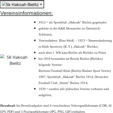
×
Vereinsinformationen:
1912 = als Sportklub „Hakoah“ Bielitz gegründet;
gehörte in der K&K Monarchie zu Österreich-
Schlesien;
Vereinsfarben: Blau-Weiß; – 1923 = Namensänderung
in Klub Sportowy (K. S.) „Hakoah“ Bielsko;
nach dem 1. WK kam Bielitz als Bielsko zu Polen
bis 1918 bestanden im Bezirk Bielitz (Bielsko)
folgende Vereine:
Bielitzer Fussball Klub (Bielitz-Bialaer Sport Verein)
1907, Sportklub „Hakoah“ Bielitz 1914, Deutscher
Fussball Club „Sturm“ Bielitz 1914;
1939 = wurden alle jüdischen Vereine verboten und
aufgelöst;
Download:
Im Downloadpaket sind 4 verschiedene Vektorgrafikformate (CDR, AI
EPS, PDF) und 3 Pixelgrafikformate (JPG, PNG, GIF) enthalten.