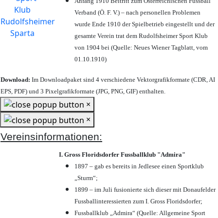
Anfang 1910 Beitritt zum Österreichischen Fussball
Verband (Ö. F. V.) – nach personellen Problemen
wurde Ende 1910 der Spielbetrieb eingestellt und der
gesamte Verein trat dem Rudolfsheimer Sport Klub
von 1904 bei (Quelle: Neues Wiener Tagblatt, vom
01.10.1910)
Download:
Im Downloadpaket sind 4 verschiedene Vektorgrafikformate (CDR, AI
EPS, PDF) und 3 Pixelgrafikformate (JPG, PNG, GIF) enthalten.
×
×
Vereinsinformationen:
I. Gross Floridsdorfer Fussballklub "Admira"
1897 – gab es bereits in Jedlesee einen Sportklub
„Sturm“;
1899 – im Juli fusionierte sich dieser mit Donaufelder
Fussballinteressierten zum I. Gross Floridsdorfer
;
Fussballklub „Admira“ (Quelle: Allgemeine Sport