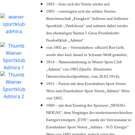
1903 – löste sich der Verein wieder auf;
1905 – vereinigten sich die wilden Vereine
Burschenschaft „Einigkeit“ Jedlesee und Jedleseer
Sportklub „Vindobona“ und nahmen dabei wieder
den ehemaligen Namen I. Gross Floridsdorfer
Fussballklub „Admira“
von 1905 an – Vereinsfarben: offiziell Rot-Gelb,
wurde aber kurz darauf in Schwarz-Weiß geändert;
1914 – Namensänderung in Wiener Sport Club
„Admira“ von 1905 (Quelle: Illustriertes
ÖsterreichischesSportblatt, vom 28.02.1914);
1951 – Fusion mit dem Eisenbahner Sport Verein
Wien zum Eisenbahner Sport Verein„Admira“ Wien
von 1905;
1960 – mit dem Einstieg des Sponsors „NEWAG-
NIOGAS“, dem Vorgänger des niederösterreichischen
Energieversorgers „EVN“, wurde der Vereinsname in
Eisenbahner Sport Verein „Admira – N.Ö. Energie“
Wien von 1905 geändert, jedoch unter der