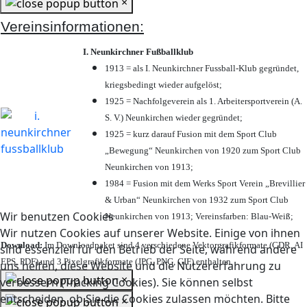
×
Vereinsinformationen:
I. Neunkirchner Fußballklub
1913 = als I. Neunkirchner Fussball-Klub gegründet,
kriegsbedingt wieder aufgelöst;
1925 = Nachfolgeverein als 1. Arbeitersportverein (A.
S. V.) Neunkirchen wieder gegründet;
1925 = kurz darauf Fusion mit dem Sport Club
„Bewegung“ Neunkirchen von 1920 zum Sport Club
Neunkirchen von 1913;
1984 = Fusion mit dem Werks Sport Verein „Brevillier
& Urban“ Neunkirchen von 1932 zum Sport Club
Wir benutzen Cookies
Neunkirchen von 1913; Vereinsfarben: Blau-Weiß;
Wir nutzen Cookies auf unserer Website. Einige von ihnen
Download:
Im Downloadpaket sind 4 verschiedene Vektorgrafikformate (CDR, AI
sind essenziell für den Betrieb der Seite, während andere
EPS, PDF) und 3 Pixelgrafikformate (JPG, PNG, GIF) enthalten.
uns helfen, diese Website und die Nutzererfahrung zu
×
verbessern (Tracking Cookies). Sie können selbst
entscheiden, ob Sie die Cookies zulassen möchten. Bitte
×