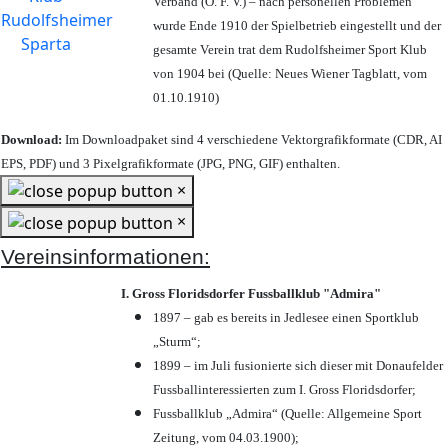
Verband (Ö. F. V.) – nach personellen Problemen
wurde Ende 1910 der Spielbetrieb eingestellt und der
gesamte Verein trat dem Rudolfsheimer Sport Klub
von 1904 bei (Quelle: Neues Wiener Tagblatt, vom
01.10.1910)
Download:
Im Downloadpaket sind 4 verschiedene Vektorgrafikformate (CDR, AI
EPS, PDF) und 3 Pixelgrafikformate (JPG, PNG, GIF) enthalten.
×
×
Vereinsinformationen:
I. Gross Floridsdorfer Fussballklub "Admira"
1897 – gab es bereits in Jedlesee einen Sportklub
„Sturm“;
1899 – im Juli fusionierte sich dieser mit Donaufelder
Fussballinteressierten zum I. Gross Floridsdorfer
;
Fussballklub „Admira“ (Quelle: Allgemeine Sport
Zeitung, vom 04.03.1900);