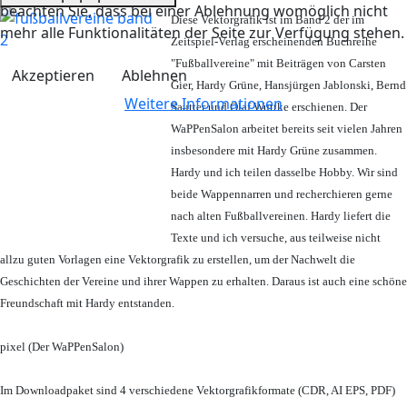
beachten Sie, dass bei einer Ablehnung womöglich nicht
Diese Vektorgrafik ist im Band 2 der im
mehr alle Funktionalitäten der Seite zur Verfügung stehen.
Zeitspiel-Verlag erscheinenden Buchreihe
"Fußballvereine" mit Beiträgen von Carsten
Akzeptieren
Ablehnen
Gier, Hardy Grüne, Hansjürgen Jablonski, Bernd
Weitere Informationen
Sautter und Olaf Wuttke erschienen. Der
WaPPenSalon arbeitet bereits seit vielen Jahren
insbesondere mit Hardy Grüne zusammen.
Hardy und ich teilen dasselbe Hobby. Wir sind
beide Wappennarren und recherchieren gerne
nach alten Fußballvereinen. Hardy liefert die
Texte und ich versuche, aus teilweise nicht
allzu guten Vorlagen eine Vektorgrafik zu erstellen, um der Nachwelt die
Geschichten der Vereine und ihrer Wappen zu erhalten. Daraus ist auch eine schöne
Freundschaft mit Hardy entstanden.
pixel (Der WaPPenSalon)
Im Downloadpaket sind 4 verschiedene Vektorgrafikformate (CDR, AI EPS, PDF)