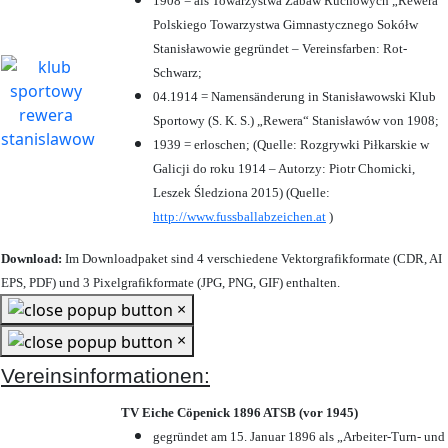
1908 = als Towarzystwa Zabaw Ruchowych „Rewera“
Polskiego Towarzystwa Gimnastycznego Sokółw
Stanisławowie gegründet – Vereinsfarben: Rot-
Schwarz;
04.1914 = Namensänderung in Stanisławowski Klub
Sportowy (S. K. S.) „Rewera“ Stanisławów von 1908;
1939 = erloschen; (Quelle: Rozgrywki Piłkarskie w
Galicji do roku 1914 – Autorzy: Piotr Chomicki,
Leszek Śledziona 2015) (Quelle:
http://www.fussballabzeichen.at
)
Download:
Im Downloadpaket sind 4 verschiedene Vektorgrafikformate (CDR, AI
EPS, PDF) und 3 Pixelgrafikformate (JPG, PNG, GIF) enthalten.
×
×
Vereinsinformationen:
TV Eiche Cöpenick 1896 ATSB (vor 1945)
gegründet am 15. Januar 1896 als „Arbeiter-Turn- und