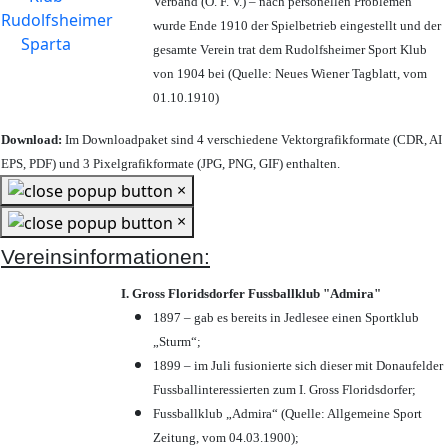
Verband (Ö. F. V.) – nach personellen Problemen
wurde Ende 1910 der Spielbetrieb eingestellt und der
gesamte Verein trat dem Rudolfsheimer Sport Klub
von 1904 bei (Quelle: Neues Wiener Tagblatt, vom
01.10.1910)
Download:
Im Downloadpaket sind 4 verschiedene Vektorgrafikformate (CDR, AI
EPS, PDF) und 3 Pixelgrafikformate (JPG, PNG, GIF) enthalten.
×
×
Vereinsinformationen:
I. Gross Floridsdorfer Fussballklub "Admira"
1897 – gab es bereits in Jedlesee einen Sportklub
„Sturm“;
1899 – im Juli fusionierte sich dieser mit Donaufelder
Fussballinteressierten zum I. Gross Floridsdorfer
;
Fussballklub „Admira“ (Quelle: Allgemeine Sport
Zeitung, vom 04.03.1900);