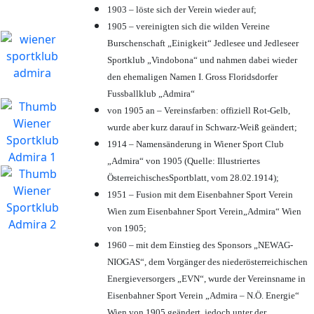
1903 – löste sich der Verein wieder auf;
1905 – vereinigten sich die wilden Vereine
Burschenschaft „Einigkeit“ Jedlesee und Jedleseer
Sportklub „Vindobona“ und nahmen dabei wieder
den ehemaligen Namen I. Gross Floridsdorfer
Fussballklub „Admira“
von 1905 an – Vereinsfarben: offiziell Rot-Gelb,
wurde aber kurz darauf in Schwarz-Weiß geändert;
1914 – Namensänderung in Wiener Sport Club
„Admira“ von 1905 (Quelle: Illustriertes
ÖsterreichischesSportblatt, vom 28.02.1914);
1951 – Fusion mit dem Eisenbahner Sport Verein
Wien zum Eisenbahner Sport Verein„Admira“ Wien
von 1905;
1960 – mit dem Einstieg des Sponsors „NEWAG-
NIOGAS“, dem Vorgänger des niederösterreichischen
Energieversorgers „EVN“, wurde der Vereinsname in
Eisenbahner Sport Verein „Admira – N.Ö. Energie“
Wien von 1905 geändert, jedoch unter der