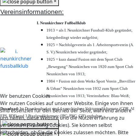
×
Vereinsinformationen:
I. Neunkirchner Fußballklub
1913 = als I. Neunkirchner Fussball-Klub gegründet,
kriegsbedingt wieder aufgelöst;
1925 = Nachfolgeverein als 1. Arbeitersportverein (A.
S. V.) Neunkirchen wieder gegründet;
1925 = kurz darauf Fusion mit dem Sport Club
„Bewegung“ Neunkirchen von 1920 zum Sport Club
Neunkirchen von 1913;
1984 = Fusion mit dem Werks Sport Verein „Brevillier
& Urban“ Neunkirchen von 1932 zum Sport Club
Wir benutzen Cookies
Neunkirchen von 1913; Vereinsfarben: Blau-Weiß;
Wir nutzen Cookies auf unserer Website. Einige von ihnen
Download:
Im Downloadpaket sind 4 verschiedene Vektorgrafikformate (CDR, AI
sind essenziell für den Betrieb der Seite, während andere
EPS, PDF) und 3 Pixelgrafikformate (JPG, PNG, GIF) enthalten.
uns helfen, diese Website und die Nutzererfahrung zu
×
verbessern (Tracking Cookies). Sie können selbst
entscheiden, ob Sie die Cookies zulassen möchten. Bitte
×