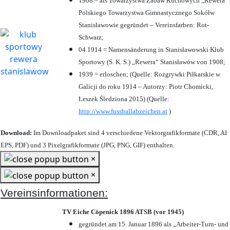
1908 = als Towarzystwa Zabaw Ruchowych „Rewera“
Polskiego Towarzystwa Gimnastycznego Sokółw
Stanisławowie gegründet – Vereinsfarben: Rot-
Schwarz;
04.1914 = Namensänderung in Stanisławowski Klub
Sportowy (S. K. S.) „Rewera“ Stanisławów von 1908;
1939 = erloschen; (Quelle: Rozgrywki Piłkarskie w
Galicji do roku 1914 – Autorzy: Piotr Chomicki,
Leszek Śledziona 2015) (Quelle:
http://www.fussballabzeichen.at
)
Download:
Im Downloadpaket sind 4 verschiedene Vektorgrafikformate (CDR, AI
EPS, PDF) und 3 Pixelgrafikformate (JPG, PNG, GIF) enthalten.
×
×
Vereinsinformationen:
TV Eiche Cöpenick 1896 ATSB (vor 1945)
gegründet am 15. Januar 1896 als „Arbeiter-Turn- und