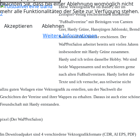
beachten Sie, dass bei einer Ablehnung womöglich nicht
Diese Vektorgrafik ist im Band 2 der im
mehr alle Funktionalitäten der Seite zur Verfügung stehen.
Zeitspiel-Verlag erscheinenden Buchreihe
"Fußballvereine" mit Beiträgen von Carsten
Akzeptieren
Ablehnen
Gier, Hardy Grüne, Hansjürgen Jablonski, Bernd
Weitere Informationen
Sautter und Olaf Wuttke erschienen. Der
WaPPenSalon arbeitet bereits seit vielen Jahren
insbesondere mit Hardy Grüne zusammen.
Hardy und ich teilen dasselbe Hobby. Wir sind
beide Wappennarren und recherchieren gerne
nach alten Fußballvereinen. Hardy liefert die
Texte und ich versuche, aus teilweise nicht
allzu guten Vorlagen eine Vektorgrafik zu erstellen, um der Nachwelt die
Geschichten der Vereine und ihrer Wappen zu erhalten. Daraus ist auch eine schöne
Freundschaft mit Hardy entstanden.
pixel (Der WaPPenSalon)
Im Downloadpaket sind 4 verschiedene Vektorgrafikformate (CDR, AI EPS, PDF)