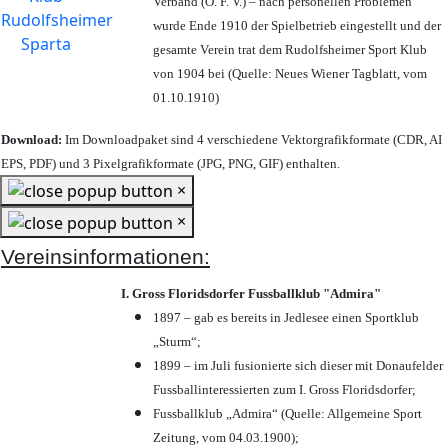
Verband (Ö. F. V.) – nach personellen Problemen
wurde Ende 1910 der Spielbetrieb eingestellt und der
gesamte Verein trat dem Rudolfsheimer Sport Klub
von 1904 bei (Quelle: Neues Wiener Tagblatt, vom
01.10.1910)
Download:
Im Downloadpaket sind 4 verschiedene Vektorgrafikformate (CDR, AI
EPS, PDF) und 3 Pixelgrafikformate (JPG, PNG, GIF) enthalten.
×
×
Vereinsinformationen:
I. Gross Floridsdorfer Fussballklub "Admira"
1897 – gab es bereits in Jedlesee einen Sportklub
„Sturm“;
1899 – im Juli fusionierte sich dieser mit Donaufelder
Fussballinteressierten zum I. Gross Floridsdorfer
;
Fussballklub „Admira“ (Quelle: Allgemeine Sport
Zeitung, vom 04.03.1900);