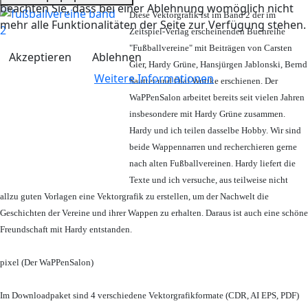
beachten Sie, dass bei einer Ablehnung womöglich nicht
Diese Vektorgrafik ist im Band 2 der im
mehr alle Funktionalitäten der Seite zur Verfügung stehen.
Zeitspiel-Verlag erscheinenden Buchreihe
"Fußballvereine" mit Beiträgen von Carsten
Akzeptieren
Ablehnen
Gier, Hardy Grüne, Hansjürgen Jablonski, Bernd
Weitere Informationen
Sautter und Olaf Wuttke erschienen. Der
WaPPenSalon arbeitet bereits seit vielen Jahren
insbesondere mit Hardy Grüne zusammen.
Hardy und ich teilen dasselbe Hobby. Wir sind
beide Wappennarren und recherchieren gerne
nach alten Fußballvereinen. Hardy liefert die
Texte und ich versuche, aus teilweise nicht
allzu guten Vorlagen eine Vektorgrafik zu erstellen, um der Nachwelt die
Geschichten der Vereine und ihrer Wappen zu erhalten. Daraus ist auch eine schöne
Freundschaft mit Hardy entstanden.
pixel (Der WaPPenSalon)
Im Downloadpaket sind 4 verschiedene Vektorgrafikformate (CDR, AI EPS, PDF)