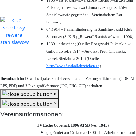
1908 = als Towarzystwa Zabaw Ruchowych „Rewera“
Polskiego Towarzystwa Gimnastycznego Sokółw
Stanisławowie gegründet – Vereinsfarben: Rot-
Schwarz;
04.1914 = Namensänderung in Stanisławowski Klub
Sportowy (S. K. S.) „Rewera“ Stanisławów von 1908;
1939 = erloschen; (Quelle: Rozgrywki Piłkarskie w
Galicji do roku 1914 – Autorzy: Piotr Chomicki,
Leszek Śledziona 2015) (Quelle:
http://www.fussballabzeichen.at
)
Download:
Im Downloadpaket sind 4 verschiedene Vektorgrafikformate (CDR, AI
EPS, PDF) und 3 Pixelgrafikformate (JPG, PNG, GIF) enthalten.
×
×
Vereinsinformationen:
TV Eiche Cöpenick 1896 ATSB (vor 1945)
gegründet am 15. Januar 1896 als „Arbeiter-Turn- und