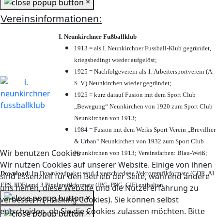
×
Vereinsinformationen:
I. Neunkirchner Fußballklub
1913 = als I. Neunkirchner Fussball-Klub gegründet,
kriegsbedingt wieder aufgelöst;
1925 = Nachfolgeverein als 1. Arbeitersportverein (A.
S. V.) Neunkirchen wieder gegründet;
1925 = kurz darauf Fusion mit dem Sport Club
„Bewegung“ Neunkirchen von 1920 zum Sport Club
Neunkirchen von 1913;
1984 = Fusion mit dem Werks Sport Verein „Brevillier
& Urban“ Neunkirchen von 1932 zum Sport Club
Wir benutzen Cookies
Neunkirchen von 1913; Vereinsfarben: Blau-Weiß;
Wir nutzen Cookies auf unserer Website. Einige von ihnen
Download:
Im Downloadpaket sind 4 verschiedene Vektorgrafikformate (CDR, AI
sind essenziell für den Betrieb der Seite, während andere
EPS, PDF) und 3 Pixelgrafikformate (JPG, PNG, GIF) enthalten.
uns helfen, diese Website und die Nutzererfahrung zu
×
verbessern (Tracking Cookies). Sie können selbst
entscheiden, ob Sie die Cookies zulassen möchten. Bitte
×