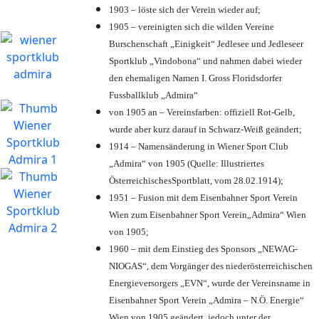
1903 – löste sich der Verein wieder auf;
1905 – vereinigten sich die wilden Vereine
Burschenschaft „Einigkeit“ Jedlesee und Jedleseer
Sportklub „Vindobona“ und nahmen dabei wieder
den ehemaligen Namen I. Gross Floridsdorfer
Fussballklub „Admira“
von 1905 an – Vereinsfarben: offiziell Rot-Gelb,
wurde aber kurz darauf in Schwarz-Weiß geändert;
1914 – Namensänderung in Wiener Sport Club
„Admira“ von 1905 (Quelle: Illustriertes
ÖsterreichischesSportblatt, vom 28.02.1914);
1951 – Fusion mit dem Eisenbahner Sport Verein
Wien zum Eisenbahner Sport Verein„Admira“ Wien
von 1905;
1960 – mit dem Einstieg des Sponsors „NEWAG-
NIOGAS“, dem Vorgänger des niederösterreichischen
Energieversorgers „EVN“, wurde der Vereinsname in
Eisenbahner Sport Verein „Admira – N.Ö. Energie“
Wien von 1905 geändert, jedoch unter der