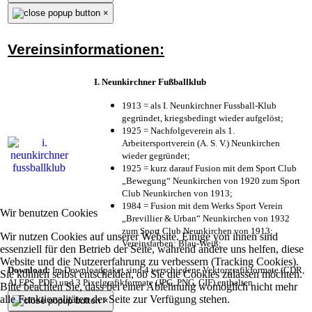
×
Vereinsinformationen:
I. Neunkirchner Fußballklub
1913 = als I. Neunkirchner Fussball-Klub
gegründet, kriegsbedingt wieder aufgelöst;
1925 = Nachfolgeverein als 1.
Arbeitersportverein (A. S. V.) Neunkirchen
wieder gegründet;
1925 = kurz darauf Fusion mit dem Sport Club
„Bewegung“ Neunkirchen von 1920 zum Sport
Club Neunkirchen von 1913;
1984 = Fusion mit dem Werks Sport Verein
Wir benutzen Cookies
„Brevillier & Urban“ Neunkirchen von 1932
zum Sport Club Neunkirchen von 1913;
Wir nutzen Cookies auf unserer Website. Einige von ihnen sind
Vereinsfarben: Blau-Weiß;
essenziell für den Betrieb der Seite, während andere uns helfen, diese
Website und die Nutzererfahrung zu verbessern (Tracking Cookies).
Download:
Im Downloadpaket sind 4 verschiedene Vektorgrafikformate (CDR,
Sie können selbst entscheiden, ob Sie die Cookies zulassen möchten.
AI EPS, PDF) und 3 Pixelgrafikformate (JPG, PNG, GIF) enthalten.
Bitte beachten Sie, dass bei einer Ablehnung womöglich nicht mehr
alle Funktionalitäten der Seite zur Verfügung stehen.
×