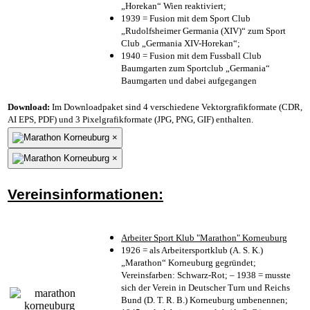
„Horekan“ Wien reaktiviert;
1939 = Fusion mit dem Sport Club
„Rudolfsheimer Germania (XIV)“ zum Sport
Club „Germania XIV-Horekan“;
1940 = Fusion mit dem Fussball Club
Baumgarten zum Sportclub „Germania“
Baumgarten und dabei aufgegangen
Download:
Im Downloadpaket sind 4 verschiedene Vektorgrafikformate (CDR,
AI EPS, PDF) und 3 Pixelgrafikformate (JPG, PNG, GIF) enthalten.
×
×
Vereinsinformationen:
Arbeiter Sport Klub "Marathon" Korneuburg
1926 = als Arbeitersportklub (A. S. K.)
„Marathon“ Korneuburg gegründet;
Vereinsfarben: Schwarz-Rot; – 1938 = musste
sich der Verein in Deutscher Turn und Reichs
Bund (D. T. R. B.) Korneuburg umbenennen;