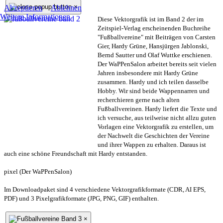
×
Akzeptieren
Ablehnen
Weitere Informationen
Diese Vektorgrafik ist im Band 2 der im
Zeitspiel-Verlag erscheinenden Buchreihe
"Fußballvereine" mit Beiträgen von Carsten
Gier, Hardy Grüne, Hansjürgen Jablonski,
Bernd Sautter und Olaf Wuttke erschienen.
Der WaPPenSalon arbeitet bereits seit vielen
Jahren insbesondere mit Hardy Grüne
zusammen. Hardy und ich teilen dasselbe
Hobby. Wir sind beide Wappennarren und
recherchieren gerne nach alten
Fußballvereinen. Hardy liefert die Texte und
ich versuche, aus teilweise nicht allzu guten
Vorlagen eine Vektorgrafik zu erstellen, um
der Nachwelt die Geschichten der Vereine
und ihrer Wappen zu erhalten. Daraus ist
auch eine schöne Freundschaft mit Hardy entstanden.
pixel (Der WaPPenSalon)
Im Downloadpaket sind 4 verschiedene Vektorgrafikformate (CDR, AI EPS,
PDF) und 3 Pixelgrafikformate (JPG, PNG, GIF) enthalten.
×