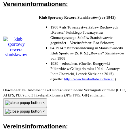
Vereinsinformationen:
Klub Sportowy Rewera Stanisławów (vor 1945)
1908 = als Towarzystwa Zabaw Ruchowych
„Rewera“ Polskiego Towarzystwa
Gimnastycznego Sokółw Stanisławowie
gegründet – Vereinsfarben: Rot-Schwarz;
04.1914 = Namensänderung in Stanisławowski
Klub Sportowy (S. K. S.) „Rewera“ Stanisławów
von 1908;
1939 = erloschen; (Quelle: Rozgrywki
Piłkarskie w Galicji do roku 1914 – Autorzy:
Piotr Chomicki, Leszek Śledziona 2015)
(Quelle:
http://www.fussballabzeichen.at
)
Download:
Im Downloadpaket sind 4 verschiedene Vektorgrafikformate (CDR,
AI EPS, PDF) und 3 Pixelgrafikformate (JPG, PNG, GIF) enthalten.
×
×
Vereinsinformationen: