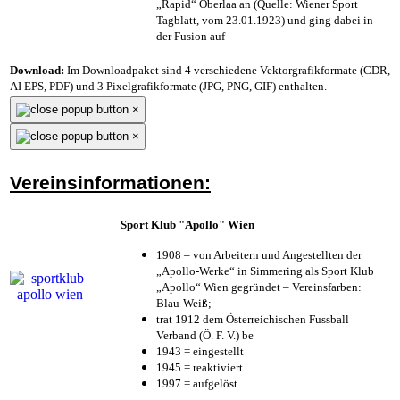
„Rapid“ Oberlaa an (Quelle: Wiener Sport
Tagblatt, vom 23.01.1923) und ging dabei in
der Fusion auf
Download:
Im Downloadpaket sind 4 verschiedene Vektorgrafikformate (CDR,
AI EPS, PDF) und 3 Pixelgrafikformate (JPG, PNG, GIF) enthalten.
×
×
Vereinsinformationen:
Sport Klub "Apollo" Wien
1908 – von Arbeitern und Angestellten der
„Apollo-Werke“ in Simmering als Sport Klub
„Apollo“ Wien gegründet – Vereinsfarben:
Blau-Weiß;
trat 1912 dem Österreichischen Fussball
Verband (Ö. F. V.) be
1943 = eingestellt
1945 = reaktiviert
1997 = aufgelöst