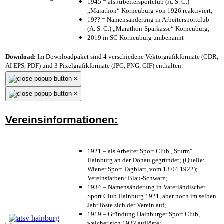
1945 = als Arbeitersportclub (A. S. C.)
„Marathon“ Korneuburg von 1926 reaktiviert;
19?? = Namensänderung in Arbeitersportclub
(A. S. C.) „Marathon-Sparkasse“ Korneuburg;
2019 in SC Korneuburg umbenannt
Download:
Im Downloadpaket sind 4 verschiedene Vektorgrafikformate (CDR,
AI EPS, PDF) und 3 Pixelgrafikformate (JPG, PNG, GIF) enthalten.
×
×
Vereinsinformationen:
1921 = als Arbeiter Sport Club „Sturm“
Hainburg an der Donau gegründet; (Quelle:
Wiener Sport Tagblatt, vom 13.04.1922);
Vereinsfarben: Blau-Schwarz;
1934 = Namensänderung in Vaterländischer
Sport Club Hainburg 1921, aber noch im selben
Jahr löste sich der Verein auf;
1919 = Gründung Hainburger Sport Club,
welcher sich 1932 auflöste;