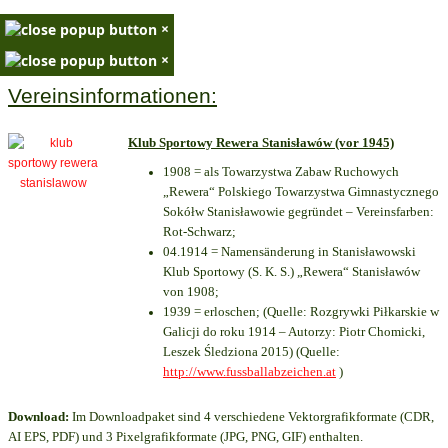
×
×
Vereinsinformationen:
Klub Sportowy Rewera Stanisławów (vor 1945)
1908 = als Towarzystwa Zabaw Ruchowych
„Rewera“ Polskiego Towarzystwa Gimnastycznego
Sokółw Stanisławowie gegründet – Vereinsfarben:
Rot-Schwarz;
04.1914 = Namensänderung in Stanisławowski
Klub Sportowy (S. K. S.) „Rewera“ Stanisławów
von 1908;
1939 = erloschen; (Quelle: Rozgrywki Piłkarskie w
Galicji do roku 1914 – Autorzy: Piotr Chomicki,
Leszek Śledziona 2015) (Quelle:
http://www.fussballabzeichen.at
)
Download:
Im Downloadpaket sind 4 verschiedene Vektorgrafikformate (CDR,
AI EPS, PDF) und 3 Pixelgrafikformate (JPG, PNG, GIF) enthalten.