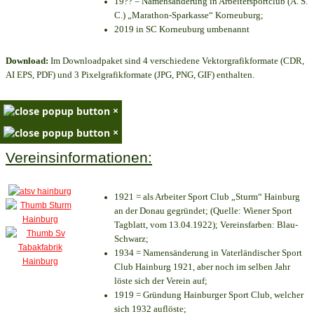
19?? = Namensänderung in Arbeitersportclub (A. S.
C.) „Marathon-Sparkasse“ Korneuburg;
2019 in SC Korneuburg umbenannt
Download:
Im Downloadpaket sind 4 verschiedene Vektorgrafikformate (CDR,
AI EPS, PDF) und 3 Pixelgrafikformate (JPG, PNG, GIF) enthalten.
×
×
Vereinsinformationen:
1921 = als Arbeiter Sport Club „Sturm“ Hainburg
an der Donau gegründet; (Quelle: Wiener Sport
Tagblatt, vom 13.04.1922); Vereinsfarben: Blau-
Schwarz;
1934 = Namensänderung in Vaterländischer Sport
Club Hainburg 1921, aber noch im selben Jahr
löste sich der Verein auf;
1919 = Gründung Hainburger Sport Club, welcher
sich 1932 auflöste;