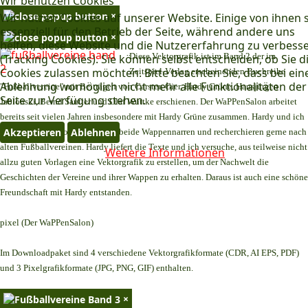
Wir benutzen Cookies
×
Wir nutzen Cookies auf unserer Website. Einige von ihnen 
essenziell für den Betrieb der Seite, während andere uns
×
helfen, diese Website und die Nutzererfahrung zu verbess
Diese Vektorgrafik ist im Band 2 der im
(Tracking Cookies). Sie können selbst entscheiden, ob Sie d
Cookies zulassen möchten. Bitte beachten Sie, dass bei ein
Zeitspiel-Verlag erscheinenden Buchreihe
Ablehnung womöglich nicht mehr alle Funktionalitäten der
"Fußballvereine" mit Beiträgen von Carsten Gier, Hardy Grüne, Hansjürgen
Seite zur Verfügung stehen.
Jablonski, Bernd Sautter und Olaf Wuttke erschienen. Der WaPPenSalon arbeitet
bereits seit vielen Jahren insbesondere mit Hardy Grüne zusammen. Hardy und ich
Akzeptieren
Ablehnen
teilen dasselbe Hobby. Wir sind beide Wappennarren und recherchieren gerne nach
alten Fußballvereinen. Hardy liefert die Texte und ich versuche, aus teilweise nicht
Weitere Informationen
allzu guten Vorlagen eine Vektorgrafik zu erstellen, um der Nachwelt die
Geschichten der Vereine und ihrer Wappen zu erhalten. Daraus ist auch eine schöne
Freundschaft mit Hardy entstanden.
pixel (Der WaPPenSalon)
Im Downloadpaket sind 4 verschiedene Vektorgrafikformate (CDR, AI EPS, PDF)
und 3 Pixelgrafikformate (JPG, PNG, GIF) enthalten.
×