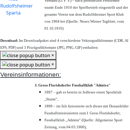
Verband (Ö. F. V.) – nach personellen Problemen
wurde Ende 1910 der Spielbetrieb eingestellt und der
gesamte Verein trat dem Rudolfsheimer Sport Klub
von 1904 bei (Quelle: Neues Wiener Tagblatt, vom
01.10.1910)
Download:
Im Downloadpaket sind 4 verschiedene Vektorgrafikformate (CDR, AI
EPS, PDF) und 3 Pixelgrafikformate (JPG, PNG, GIF) enthalten.
×
×
Vereinsinformationen:
I. Gross Floridsdorfer Fussballklub "Admira"
1897 – gab es bereits in Jedlesee einen Sportklub
„Sturm“;
1899 – im Juli fusionierte sich dieser mit Donaufelder
Fussballinteressierten zum I. Gross Floridsdorfer
;
Fussballklub „Admira“ (Quelle: Allgemeine Sport
Zeitung, vom 04.03.1900);