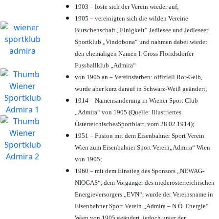
1903 – löste sich der Verein wieder auf;
1905 – vereinigten sich die wilden Vereine
Burschenschaft „Einigkeit“ Jedlesee und Jedleseer
Sportklub „Vindobona“ und nahmen dabei wieder
den ehemaligen Namen I. Gross Floridsdorfer
Fussballklub „Admira“
von 1905 an – Vereinsfarben: offiziell Rot-Gelb,
wurde aber kurz darauf in Schwarz-Weiß geändert;
1914 – Namensänderung in Wiener Sport Club
„Admira“ von 1905 (Quelle: Illustriertes
ÖsterreichischesSportblatt, vom 28.02.1914);
1951 – Fusion mit dem Eisenbahner Sport Verein
Wien zum Eisenbahner Sport Verein„Admira“ Wien
von 1905;
1960 – mit dem Einstieg des Sponsors „NEWAG-
NIOGAS“, dem Vorgänger des niederösterreichischen
Energieversorgers „EVN“, wurde der Vereinsname in
Eisenbahner Sport Verein „Admira – N.Ö. Energie“
Wien von 1905 geändert, jedoch unter der