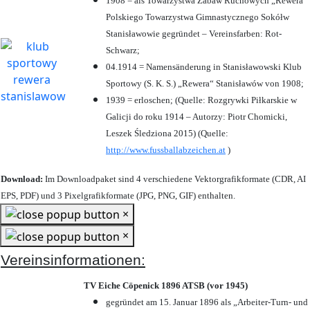
1908 = als Towarzystwa Zabaw Ruchowych „Rewera“
Polskiego Towarzystwa Gimnastycznego Sokółw
Stanisławowie gegründet – Vereinsfarben: Rot-
Schwarz;
04.1914 = Namensänderung in Stanisławowski Klub
Sportowy (S. K. S.) „Rewera“ Stanisławów von 1908;
1939 = erloschen; (Quelle: Rozgrywki Piłkarskie w
Galicji do roku 1914 – Autorzy: Piotr Chomicki,
Leszek Śledziona 2015) (Quelle:
http://www.fussballabzeichen.at
)
Download:
Im Downloadpaket sind 4 verschiedene Vektorgrafikformate (CDR, AI
EPS, PDF) und 3 Pixelgrafikformate (JPG, PNG, GIF) enthalten.
×
×
Vereinsinformationen:
TV Eiche Cöpenick 1896 ATSB (vor 1945)
gegründet am 15. Januar 1896 als „Arbeiter-Turn- und