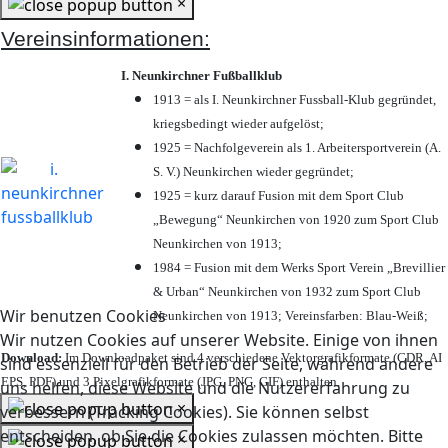
×
Vereinsinformationen:
I. Neunkirchner Fußballklub
1913 = als I. Neunkirchner Fussball-Klub gegründet,
kriegsbedingt wieder aufgelöst;
1925 = Nachfolgeverein als 1. Arbeitersportverein (A.
S. V.) Neunkirchen wieder gegründet;
1925 = kurz darauf Fusion mit dem Sport Club
„Bewegung“ Neunkirchen von 1920 zum Sport Club
Neunkirchen von 1913;
1984 = Fusion mit dem Werks Sport Verein „Brevillier
& Urban“ Neunkirchen von 1932 zum Sport Club
Wir benutzen Cookies
Neunkirchen von 1913; Vereinsfarben: Blau-Weiß;
Wir nutzen Cookies auf unserer Website. Einige von ihnen
Download:
Im Downloadpaket sind 4 verschiedene Vektorgrafikformate (CDR, AI
sind essenziell für den Betrieb der Seite, während andere
EPS, PDF) und 3 Pixelgrafikformate (JPG, PNG, GIF) enthalten.
uns helfen, diese Website und die Nutzererfahrung zu
×
verbessern (Tracking Cookies). Sie können selbst
entscheiden, ob Sie die Cookies zulassen möchten. Bitte
×