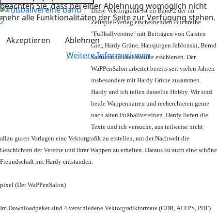
beachten Sie, dass bei einer Ablehnung womöglich nicht
Diese Vektorgrafik ist im Band 2 der im
mehr alle Funktionalitäten der Seite zur Verfügung stehen.
Zeitspiel-Verlag erscheinenden Buchreihe
"Fußballvereine" mit Beiträgen von Carsten
Akzeptieren
Ablehnen
Gier, Hardy Grüne, Hansjürgen Jablonski, Bernd
Weitere Informationen
Sautter und Olaf Wuttke erschienen. Der
WaPPenSalon arbeitet bereits seit vielen Jahren
insbesondere mit Hardy Grüne zusammen.
Hardy und ich teilen dasselbe Hobby. Wir sind
beide Wappennarren und recherchieren gerne
nach alten Fußballvereinen. Hardy liefert die
Texte und ich versuche, aus teilweise nicht
allzu guten Vorlagen eine Vektorgrafik zu erstellen, um der Nachwelt die
Geschichten der Vereine und ihrer Wappen zu erhalten. Daraus ist auch eine schöne
Freundschaft mit Hardy entstanden.
pixel (Der WaPPenSalon)
Im Downloadpaket sind 4 verschiedene Vektorgrafikformate (CDR, AI EPS, PDF)