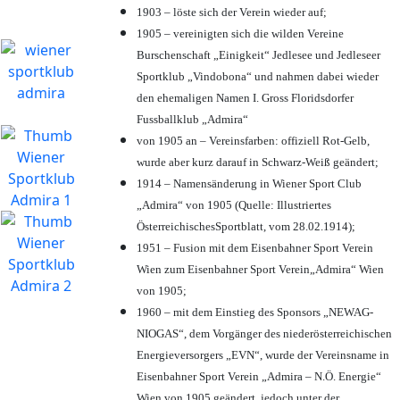
1903 – löste sich der Verein wieder auf;
1905 – vereinigten sich die wilden Vereine
Burschenschaft „Einigkeit“ Jedlesee und Jedleseer
Sportklub „Vindobona“ und nahmen dabei wieder
den ehemaligen Namen I. Gross Floridsdorfer
Fussballklub „Admira“
von 1905 an – Vereinsfarben: offiziell Rot-Gelb,
wurde aber kurz darauf in Schwarz-Weiß geändert;
1914 – Namensänderung in Wiener Sport Club
„Admira“ von 1905 (Quelle: Illustriertes
ÖsterreichischesSportblatt, vom 28.02.1914);
1951 – Fusion mit dem Eisenbahner Sport Verein
Wien zum Eisenbahner Sport Verein„Admira“ Wien
von 1905;
1960 – mit dem Einstieg des Sponsors „NEWAG-
NIOGAS“, dem Vorgänger des niederösterreichischen
Energieversorgers „EVN“, wurde der Vereinsname in
Eisenbahner Sport Verein „Admira – N.Ö. Energie“
Wien von 1905 geändert, jedoch unter der