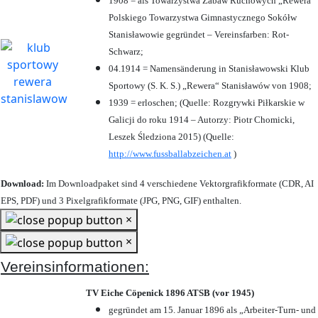
1908 = als Towarzystwa Zabaw Ruchowych „Rewera“
Polskiego Towarzystwa Gimnastycznego Sokółw
Stanisławowie gegründet – Vereinsfarben: Rot-
Schwarz;
04.1914 = Namensänderung in Stanisławowski Klub
Sportowy (S. K. S.) „Rewera“ Stanisławów von 1908;
1939 = erloschen; (Quelle: Rozgrywki Piłkarskie w
Galicji do roku 1914 – Autorzy: Piotr Chomicki,
Leszek Śledziona 2015) (Quelle:
http://www.fussballabzeichen.at
)
Download:
Im Downloadpaket sind 4 verschiedene Vektorgrafikformate (CDR, AI
EPS, PDF) und 3 Pixelgrafikformate (JPG, PNG, GIF) enthalten.
×
×
Vereinsinformationen:
TV Eiche Cöpenick 1896 ATSB (vor 1945)
gegründet am 15. Januar 1896 als „Arbeiter-Turn- und