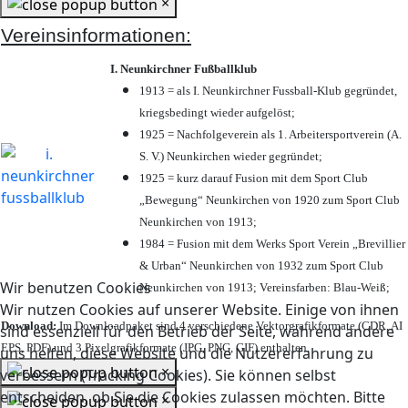
×
Vereinsinformationen:
I. Neunkirchner Fußballklub
1913 = als I. Neunkirchner Fussball-Klub gegründet,
kriegsbedingt wieder aufgelöst;
1925 = Nachfolgeverein als 1. Arbeitersportverein (A.
S. V.) Neunkirchen wieder gegründet;
1925 = kurz darauf Fusion mit dem Sport Club
„Bewegung“ Neunkirchen von 1920 zum Sport Club
Neunkirchen von 1913;
1984 = Fusion mit dem Werks Sport Verein „Brevillier
& Urban“ Neunkirchen von 1932 zum Sport Club
Wir benutzen Cookies
Neunkirchen von 1913; Vereinsfarben: Blau-Weiß;
Wir nutzen Cookies auf unserer Website. Einige von ihnen
Download:
Im Downloadpaket sind 4 verschiedene Vektorgrafikformate (CDR, AI
sind essenziell für den Betrieb der Seite, während andere
EPS, PDF) und 3 Pixelgrafikformate (JPG, PNG, GIF) enthalten.
uns helfen, diese Website und die Nutzererfahrung zu
×
verbessern (Tracking Cookies). Sie können selbst
entscheiden, ob Sie die Cookies zulassen möchten. Bitte
×