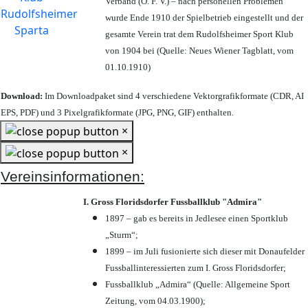
Verband (Ö. F. V.) – nach personellen Problemen
wurde Ende 1910 der Spielbetrieb eingestellt und der
gesamte Verein trat dem Rudolfsheimer Sport Klub
von 1904 bei (Quelle: Neues Wiener Tagblatt, vom
01.10.1910)
Download:
Im Downloadpaket sind 4 verschiedene Vektorgrafikformate (CDR, AI
EPS, PDF) und 3 Pixelgrafikformate (JPG, PNG, GIF) enthalten.
×
×
Vereinsinformationen:
I. Gross Floridsdorfer Fussballklub "Admira"
1897 – gab es bereits in Jedlesee einen Sportklub
„Sturm“;
1899 – im Juli fusionierte sich dieser mit Donaufelder
Fussballinteressierten zum I. Gross Floridsdorfer
;
Fussballklub „Admira“ (Quelle: Allgemeine Sport
Zeitung, vom 04.03.1900);