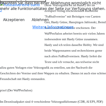
beachten Sie, dass bei einer Ablehnung womöglich nicht
Diese Vektorgrafik ist im Band 2 der im
mehr alle Funktionalitäten der Seite zur Verfügung stehen.
Zeitspiel-Verlag erscheinenden Buchreihe
"Fußballvereine" mit Beiträgen von Carsten
Akzeptieren
Ablehnen
Gier, Hardy Grüne, Hansjürgen Jablonski, Bernd
Weitere Informationen
Sautter und Olaf Wuttke erschienen. Der
WaPPenSalon arbeitet bereits seit vielen Jahren
insbesondere mit Hardy Grüne zusammen.
Hardy und ich teilen dasselbe Hobby. Wir sind
beide Wappennarren und recherchieren gerne
nach alten Fußballvereinen. Hardy liefert die
Texte und ich versuche, aus teilweise nicht
allzu guten Vorlagen eine Vektorgrafik zu erstellen, um der Nachwelt die
Geschichten der Vereine und ihrer Wappen zu erhalten. Daraus ist auch eine schöne
Freundschaft mit Hardy entstanden.
pixel (Der WaPPenSalon)
Im Downloadpaket sind 4 verschiedene Vektorgrafikformate (CDR, AI EPS, PDF)