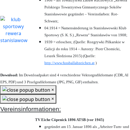
1908 = als Towarzystwa Zabaw Ruchowych „Rewera“
Polskiego Towarzystwa Gimnastycznego Sokółw
Stanisławowie gegründet – Vereinsfarben: Rot-
Schwarz;
04.1914 = Namensänderung in Stanisławowski Klub
Sportowy (S. K. S.) „Rewera“ Stanisławów von 1908;
1939 = erloschen; (Quelle: Rozgrywki Piłkarskie w
Galicji do roku 1914 – Autorzy: Piotr Chomicki,
Leszek Śledziona 2015) (Quelle:
http://www.fussballabzeichen.at
)
Download:
Im Downloadpaket sind 4 verschiedene Vektorgrafikformate (CDR, AI
EPS, PDF) und 3 Pixelgrafikformate (JPG, PNG, GIF) enthalten.
×
×
Vereinsinformationen:
TV Eiche Cöpenick 1896 ATSB (vor 1945)
gegründet am 15. Januar 1896 als „Arbeiter-Turn- und