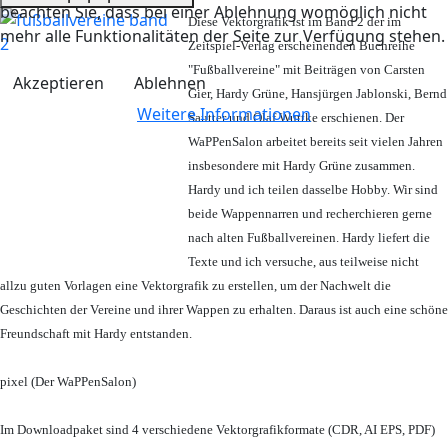
beachten Sie, dass bei einer Ablehnung womöglich nicht
Diese Vektorgrafik ist im Band 2 der im
mehr alle Funktionalitäten der Seite zur Verfügung stehen.
Zeitspiel-Verlag erscheinenden Buchreihe
"Fußballvereine" mit Beiträgen von Carsten
Akzeptieren
Ablehnen
Gier, Hardy Grüne, Hansjürgen Jablonski, Bernd
Weitere Informationen
Sautter und Olaf Wuttke erschienen. Der
WaPPenSalon arbeitet bereits seit vielen Jahren
insbesondere mit Hardy Grüne zusammen.
Hardy und ich teilen dasselbe Hobby. Wir sind
beide Wappennarren und recherchieren gerne
nach alten Fußballvereinen. Hardy liefert die
Texte und ich versuche, aus teilweise nicht
allzu guten Vorlagen eine Vektorgrafik zu erstellen, um der Nachwelt die
Geschichten der Vereine und ihrer Wappen zu erhalten. Daraus ist auch eine schöne
Freundschaft mit Hardy entstanden.
pixel (Der WaPPenSalon)
Im Downloadpaket sind 4 verschiedene Vektorgrafikformate (CDR, AI EPS, PDF)