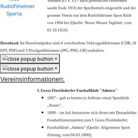
Verband (Ö. F. V.) – nach personellen Problemen
wurde Ende 1910 der Spielbetrieb eingestellt und der
gesamte Verein trat dem Rudolfsheimer Sport Klub
von 1904 bei (Quelle: Neues Wiener Tagblatt, vom
01.10.1910)
Download:
Im Downloadpaket sind 4 verschiedene Vektorgrafikformate (CDR, AI
EPS, PDF) und 3 Pixelgrafikformate (JPG, PNG, GIF) enthalten.
×
×
Vereinsinformationen:
I. Gross Floridsdorfer Fussballklub "Admira"
1897 – gab es bereits in Jedlesee einen Sportklub
„Sturm“;
1899 – im Juli fusionierte sich dieser mit Donaufelder
Fussballinteressierten zum I. Gross Floridsdorfer
;
Fussballklub „Admira“ (Quelle: Allgemeine Sport
Zeitung, vom 04.03.1900);