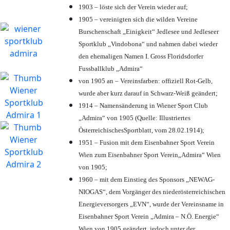
1903 – löste sich der Verein wieder auf;
1905 – vereinigten sich die wilden Vereine
Burschenschaft „Einigkeit“ Jedlesee und Jedleseer
Sportklub „Vindobona“ und nahmen dabei wieder
den ehemaligen Namen I. Gross Floridsdorfer
Fussballklub „Admira“
von 1905 an – Vereinsfarben: offiziell Rot-Gelb,
wurde aber kurz darauf in Schwarz-Weiß geändert;
1914 – Namensänderung in Wiener Sport Club
„Admira“ von 1905 (Quelle: Illustriertes
ÖsterreichischesSportblatt, vom 28.02.1914);
1951 – Fusion mit dem Eisenbahner Sport Verein
Wien zum Eisenbahner Sport Verein„Admira“ Wien
von 1905;
1960 – mit dem Einstieg des Sponsors „NEWAG-
NIOGAS“, dem Vorgänger des niederösterreichischen
Energieversorgers „EVN“, wurde der Vereinsname in
Eisenbahner Sport Verein „Admira – N.Ö. Energie“
Wien von 1905 geändert, jedoch unter der