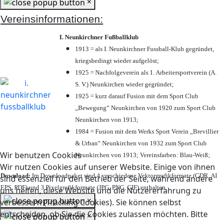
×
Vereinsinformationen:
I. Neunkirchner Fußballklub
1913 = als I. Neunkirchner Fussball-Klub gegründet,
kriegsbedingt wieder aufgelöst;
1925 = Nachfolgeverein als 1. Arbeitersportverein (A.
S. V.) Neunkirchen wieder gegründet;
1925 = kurz darauf Fusion mit dem Sport Club
„Bewegung“ Neunkirchen von 1920 zum Sport Club
Neunkirchen von 1913;
1984 = Fusion mit dem Werks Sport Verein „Brevillier
& Urban“ Neunkirchen von 1932 zum Sport Club
Wir benutzen Cookies
Neunkirchen von 1913; Vereinsfarben: Blau-Weiß;
Wir nutzen Cookies auf unserer Website. Einige von ihnen
Download:
Im Downloadpaket sind 4 verschiedene Vektorgrafikformate (CDR, AI
sind essenziell für den Betrieb der Seite, während andere
EPS, PDF) und 3 Pixelgrafikformate (JPG, PNG, GIF) enthalten.
uns helfen, diese Website und die Nutzererfahrung zu
×
verbessern (Tracking Cookies). Sie können selbst
entscheiden, ob Sie die Cookies zulassen möchten. Bitte
×