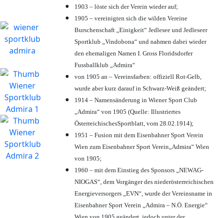
1903 – löste sich der Verein wieder auf;
1905 – vereinigten sich die wilden Vereine
Burschenschaft „Einigkeit“ Jedlesee und Jedleseer
Sportklub „Vindobona“ und nahmen dabei wieder
den ehemaligen Namen I. Gross Floridsdorfer
Fussballklub „Admira“
von 1905 an – Vereinsfarben: offiziell Rot-Gelb,
wurde aber kurz darauf in Schwarz-Weiß geändert;
1914 – Namensänderung in Wiener Sport Club
„Admira“ von 1905 (Quelle: Illustriertes
ÖsterreichischesSportblatt, vom 28.02.1914);
1951 – Fusion mit dem Eisenbahner Sport Verein
Wien zum Eisenbahner Sport Verein„Admira“ Wien
von 1905;
1960 – mit dem Einstieg des Sponsors „NEWAG-
NIOGAS“, dem Vorgänger des niederösterreichischen
Energieversorgers „EVN“, wurde der Vereinsname in
Eisenbahner Sport Verein „Admira – N.Ö. Energie“
Wien von 1905 geändert, jedoch unter der