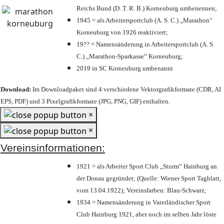
Reichs Bund (D. T. R. B.) Korneuburg umbenennen;
1945 = als Arbeitersportclub (A. S. C.) „Marathon“
Korneuburg von 1926 reaktiviert;
19?? = Namensänderung in Arbeitersportclub (A. S.
C.) „Marathon-Sparkasse“ Korneuburg;
2019 in SC Korneuburg umbenannt
Download:
Im Downloadpaket sind 4 verschiedene Vektorgrafikformate (CDR, AI
EPS, PDF) und 3 Pixelgrafikformate (JPG, PNG, GIF) enthalten.
×
×
Vereinsinformationen:
1921 = als Arbeiter Sport Club „Sturm“ Hainburg an
der Donau gegründet; (Quelle: Wiener Sport Tagblatt,
vom 13.04.1922); Vereinsfarben: Blau-Schwarz;
1934 = Namensänderung in Vaterländischer Sport
Club Hainburg 1921, aber noch im selben Jahr löste