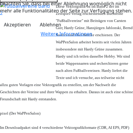
beachten Sie, dass bei einer Ablehnung womöglich nicht
Diese Vektorgrafik ist im Band 2 der im
mehr alle Funktionalitäten der Seite zur Verfügung stehen.
Zeitspiel-Verlag erscheinenden Buchreihe
"Fußballvereine" mit Beiträgen von Carsten
Akzeptieren
Ablehnen
Gier, Hardy Grüne, Hansjürgen Jablonski, Bernd
Weitere Informationen
Sautter und Olaf Wuttke erschienen. Der
WaPPenSalon arbeitet bereits seit vielen Jahren
insbesondere mit Hardy Grüne zusammen.
Hardy und ich teilen dasselbe Hobby. Wir sind
beide Wappennarren und recherchieren gerne
nach alten Fußballvereinen. Hardy liefert die
Texte und ich versuche, aus teilweise nicht
allzu guten Vorlagen eine Vektorgrafik zu erstellen, um der Nachwelt die
Geschichten der Vereine und ihrer Wappen zu erhalten. Daraus ist auch eine schöne
Freundschaft mit Hardy entstanden.
pixel (Der WaPPenSalon)
Im Downloadpaket sind 4 verschiedene Vektorgrafikformate (CDR, AI EPS, PDF)