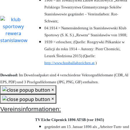
1908 = als Towarzystwa Zabaw Ruchowych „Rewera“
Polskiego Towarzystwa Gimnastycznego Sokółw
Stanisławowie gegründet – Vereinsfarben: Rot-
Schwarz;
04.1914 = Namensänderung in Stanisławowski Klub
Sportowy (S. K. S.) „Rewera“ Stanisławów von 1908;
1939 = erloschen; (Quelle: Rozgrywki Piłkarskie w
Galicji do roku 1914 – Autorzy: Piotr Chomicki,
Leszek Śledziona 2015) (Quelle:
http://www.fussballabzeichen.at
)
Download:
Im Downloadpaket sind 4 verschiedene Vektorgrafikformate (CDR, AI
EPS, PDF) und 3 Pixelgrafikformate (JPG, PNG, GIF) enthalten.
×
×
Vereinsinformationen:
TV Eiche Cöpenick 1896 ATSB (vor 1945)
gegründet am 15. Januar 1896 als „Arbeiter-Turn- und