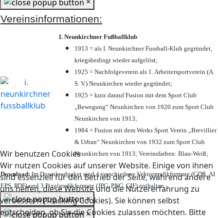
×
Vereinsinformationen:
I. Neunkirchner Fußballklub
1913 = als I. Neunkirchner Fussball-Klub gegründet,
kriegsbedingt wieder aufgelöst;
1925 = Nachfolgeverein als 1. Arbeitersportverein (A.
S. V.) Neunkirchen wieder gegründet;
1925 = kurz darauf Fusion mit dem Sport Club
„Bewegung“ Neunkirchen von 1920 zum Sport Club
Neunkirchen von 1913;
1984 = Fusion mit dem Werks Sport Verein „Brevillier
& Urban“ Neunkirchen von 1932 zum Sport Club
Wir benutzen Cookies
Neunkirchen von 1913; Vereinsfarben: Blau-Weiß;
Wir nutzen Cookies auf unserer Website. Einige von ihnen
Download:
Im Downloadpaket sind 4 verschiedene Vektorgrafikformate (CDR, AI
sind essenziell für den Betrieb der Seite, während andere
EPS, PDF) und 3 Pixelgrafikformate (JPG, PNG, GIF) enthalten.
uns helfen, diese Website und die Nutzererfahrung zu
×
verbessern (Tracking Cookies). Sie können selbst
entscheiden, ob Sie die Cookies zulassen möchten. Bitte
×