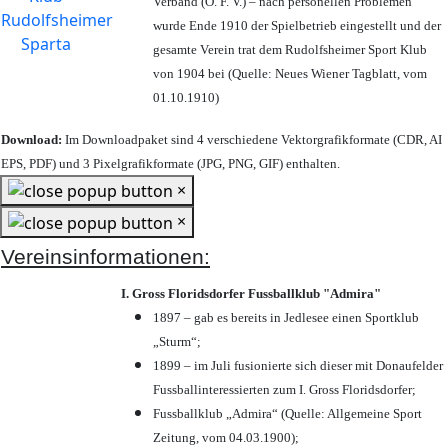
Verband (Ö. F. V.) – nach personellen Problemen
wurde Ende 1910 der Spielbetrieb eingestellt und der
gesamte Verein trat dem Rudolfsheimer Sport Klub
von 1904 bei (Quelle: Neues Wiener Tagblatt, vom
01.10.1910)
Download:
Im Downloadpaket sind 4 verschiedene Vektorgrafikformate (CDR, AI
EPS, PDF) und 3 Pixelgrafikformate (JPG, PNG, GIF) enthalten.
×
×
Vereinsinformationen:
I. Gross Floridsdorfer Fussballklub "Admira"
1897 – gab es bereits in Jedlesee einen Sportklub
„Sturm“;
1899 – im Juli fusionierte sich dieser mit Donaufelder
Fussballinteressierten zum I. Gross Floridsdorfer
;
Fussballklub „Admira“ (Quelle: Allgemeine Sport
Zeitung, vom 04.03.1900);