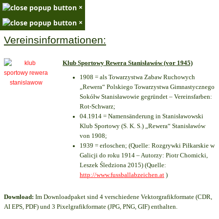
×
×
Vereinsinformationen:
Klub Sportowy Rewera Stanisławów (vor 1945)
1908 = als Towarzystwa Zabaw Ruchowych
„Rewera“ Polskiego Towarzystwa Gimnastycznego
Sokółw Stanisławowie gegründet – Vereinsfarben:
Rot-Schwarz;
04.1914 = Namensänderung in Stanisławowski
Klub Sportowy (S. K. S.) „Rewera“ Stanisławów
von 1908;
1939 = erloschen; (Quelle: Rozgrywki Piłkarskie w
Galicji do roku 1914 – Autorzy: Piotr Chomicki,
Leszek Śledziona 2015) (Quelle:
http://www.fussballabzeichen.at
)
Download:
Im Downloadpaket sind 4 verschiedene Vektorgrafikformate (CDR,
AI EPS, PDF) und 3 Pixelgrafikformate (JPG, PNG, GIF) enthalten.