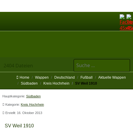
Suchen
2404 Dateien
Home
Wappen
Deutschland
Fußball
Aktuelle Wappen
Südbaden
Kreis Hochrhein
SV Weil 1910
Hauptkategorie:
Südbaden
Kategorie:
Kreis Hochrhein
Erstellt: 16. Oktober 2013
SV Weil 1910