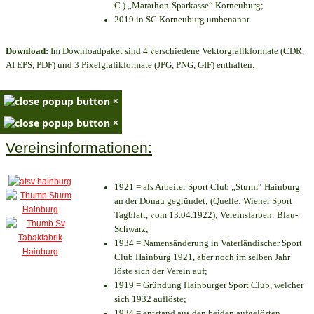
C.) „Marathon-Sparkasse“ Korneuburg;
2019 in SC Korneuburg umbenannt
Download:
Im Downloadpaket sind 4 verschiedene Vektorgrafikformate (CDR,
AI EPS, PDF) und 3 Pixelgrafikformate (JPG, PNG, GIF) enthalten.
×
×
Vereinsinformationen:
1921 = als Arbeiter Sport Club „Sturm“ Hainburg
an der Donau gegründet; (Quelle: Wiener Sport
Tagblatt, vom 13.04.1922); Vereinsfarben: Blau-
Schwarz;
1934 = Namensänderung in Vaterländischer Sport
Club Hainburg 1921, aber noch im selben Jahr
löste sich der Verein auf;
1919 = Gründung Hainburger Sport Club, welcher
sich 1932 auflöste;
1934 = entstand aus den beiden aufgelösten