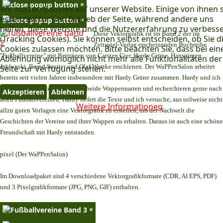
×
Wir nutzen Cookies auf unserer Website. Einige von ihnen 
essenziell für den Betrieb der Seite, während andere uns
×
helfen, diese Website und die Nutzererfahrung zu verbess
Diese Vektorgrafik ist im Band 2 der im
(Tracking Cookies). Sie können selbst entscheiden, ob Sie d
Zeitspiel-Verlag erscheinenden Buchreihe
Cookies zulassen möchten. Bitte beachten Sie, dass bei ein
"Fußballvereine" mit Beiträgen von Carsten Gier, Hardy Grüne, Hansjürgen
Ablehnung womöglich nicht mehr alle Funktionalitäten der
Jablonski, Bernd Sautter und Olaf Wuttke erschienen. Der WaPPenSalon arbeitet
Seite zur Verfügung stehen.
bereits seit vielen Jahren insbesondere mit Hardy Grüne zusammen. Hardy und ich
teilen dasselbe Hobby. Wir sind beide Wappennarren und recherchieren gerne nach
Akzeptieren
Ablehnen
alten Fußballvereinen. Hardy liefert die Texte und ich versuche, aus teilweise nicht
Weitere Informationen
allzu guten Vorlagen eine Vektorgrafik zu erstellen, um der Nachwelt die
Geschichten der Vereine und ihrer Wappen zu erhalten. Daraus ist auch eine schöne
Freundschaft mit Hardy entstanden.
pixel (Der WaPPenSalon)
Im Downloadpaket sind 4 verschiedene Vektorgrafikformate (CDR, AI EPS, PDF)
und 3 Pixelgrafikformate (JPG, PNG, GIF) enthalten.
×