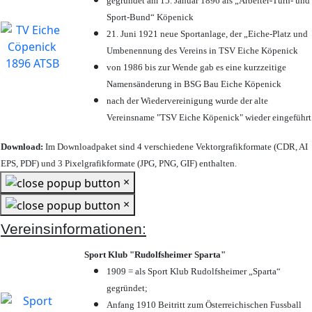
gegründet am 15. Januar 1896 als „Arbeiter-Turn- und
Sport-Bund“ Köpenick
21. Juni 1921 neue Sportanlage, der „Eiche-Platz und
Umbenennung des Vereins in TSV Eiche Köpenick
von 1986 bis zur Wende gab es eine kurzzeitige
Namensänderung in BSG Bau Eiche Köpenick
nach der Wiedervereinigung wurde der alte
Vereinsname "TSV Eiche Köpenick" wieder eingeführt
Download:
Im Downloadpaket sind 4 verschiedene Vektorgrafikformate (CDR, AI
EPS, PDF) und 3 Pixelgrafikformate (JPG, PNG, GIF) enthalten.
×
×
Vereinsinformationen:
Sport Klub "Rudolfsheimer Sparta"
1909 = als Sport Klub Rudolfsheimer „Sparta“
gegründet;
Anfang 1910 Beitritt zum Österreichischen Fussball