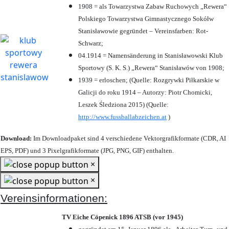
1908 = als Towarzystwa Zabaw Ruchowych „Rewera“
Polskiego Towarzystwa Gimnastycznego Sokółw
Stanisławowie gegründet – Vereinsfarben: Rot-
Schwarz;
04.1914 = Namensänderung in Stanisławowski Klub
Sportowy (S. K. S.) „Rewera“ Stanisławów von 1908;
1939 = erloschen; (Quelle: Rozgrywki Piłkarskie w
Galicji do roku 1914 – Autorzy: Piotr Chomicki,
Leszek Śledziona 2015) (Quelle:
http://www.fussballabzeichen.at
)
Download:
Im Downloadpaket sind 4 verschiedene Vektorgrafikformate (CDR, AI
EPS, PDF) und 3 Pixelgrafikformate (JPG, PNG, GIF) enthalten.
×
×
Vereinsinformationen:
TV Eiche Cöpenick 1896 ATSB (vor 1945)