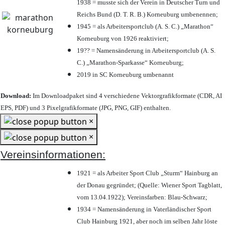
1938 = musste sich der Verein in Deutscher Turn und
Reichs Bund (D. T. R. B.) Korneuburg umbenennen;
1945 = als Arbeitersportclub (A. S. C.) „Marathon“
Korneuburg von 1926 reaktiviert;
19?? = Namensänderung in Arbeitersportclub (A. S.
C.) „Marathon-Sparkasse“ Korneuburg;
2019 in SC Korneuburg umbenannt
Download:
Im Downloadpaket sind 4 verschiedene Vektorgrafikformate (CDR, AI
EPS, PDF) und 3 Pixelgrafikformate (JPG, PNG, GIF) enthalten.
×
×
Vereinsinformationen:
1921 = als Arbeiter Sport Club „Sturm“ Hainburg an
der Donau gegründet; (Quelle: Wiener Sport Tagblatt,
vom 13.04.1922); Vereinsfarben: Blau-Schwarz;
1934 = Namensänderung in Vaterländischer Sport
Club Hainburg 1921, aber noch im selben Jahr löste