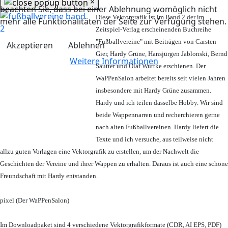
×
beachten Sie, dass bei einer Ablehnung womöglich nicht
Diese Vektorgrafik ist im Band 2 der im
mehr alle Funktionalitäten der Seite zur Verfügung stehen.
Zeitspiel-Verlag erscheinenden Buchreihe
"Fußballvereine" mit Beiträgen von Carsten
Akzeptieren
Ablehnen
Gier, Hardy Grüne, Hansjürgen Jablonski, Bernd
Weitere Informationen
Sautter und Olaf Wuttke erschienen. Der
WaPPenSalon arbeitet bereits seit vielen Jahren
insbesondere mit Hardy Grüne zusammen.
Hardy und ich teilen dasselbe Hobby. Wir sind
beide Wappennarren und recherchieren gerne
nach alten Fußballvereinen. Hardy liefert die
Texte und ich versuche, aus teilweise nicht
allzu guten Vorlagen eine Vektorgrafik zu erstellen, um der Nachwelt die
Geschichten der Vereine und ihrer Wappen zu erhalten. Daraus ist auch eine schöne
Freundschaft mit Hardy entstanden.
pixel (Der WaPPenSalon)
Im Downloadpaket sind 4 verschiedene Vektorgrafikformate (CDR, AI EPS, PDF)