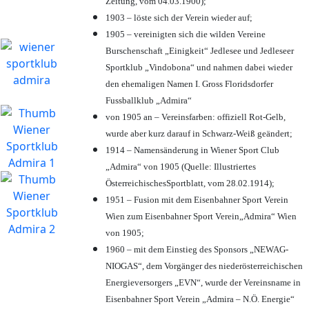
Zeitung, vom 04.03.1900);
1903 – löste sich der Verein wieder auf;
1905 – vereinigten sich die wilden Vereine
Burschenschaft „Einigkeit“ Jedlesee und Jedleseer
Sportklub „Vindobona“ und nahmen dabei wieder
den ehemaligen Namen I. Gross Floridsdorfer
Fussballklub „Admira“
von 1905 an – Vereinsfarben: offiziell Rot-Gelb,
wurde aber kurz darauf in Schwarz-Weiß geändert;
1914 – Namensänderung in Wiener Sport Club
„Admira“ von 1905 (Quelle: Illustriertes
ÖsterreichischesSportblatt, vom 28.02.1914);
1951 – Fusion mit dem Eisenbahner Sport Verein
Wien zum Eisenbahner Sport Verein„Admira“ Wien
von 1905;
1960 – mit dem Einstieg des Sponsors „NEWAG-
NIOGAS“, dem Vorgänger des niederösterreichischen
Energieversorgers „EVN“, wurde der Vereinsname in
Eisenbahner Sport Verein „Admira – N.Ö. Energie“