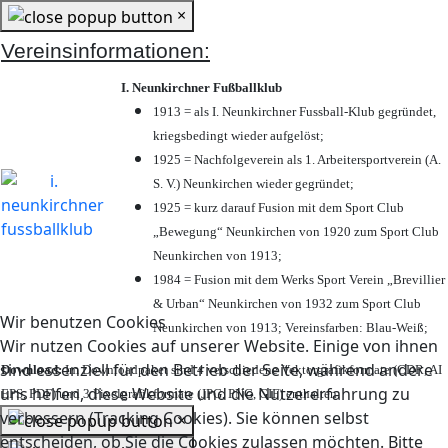
×
Vereinsinformationen:
I. Neunkirchner Fußballklub
1913 = als I. Neunkirchner Fussball-Klub gegründet,
kriegsbedingt wieder aufgelöst;
1925 = Nachfolgeverein als 1. Arbeitersportverein (A.
S. V.) Neunkirchen wieder gegründet;
1925 = kurz darauf Fusion mit dem Sport Club
„Bewegung“ Neunkirchen von 1920 zum Sport Club
Neunkirchen von 1913;
1984 = Fusion mit dem Werks Sport Verein „Brevillier
& Urban“ Neunkirchen von 1932 zum Sport Club
Wir benutzen Cookies
Neunkirchen von 1913; Vereinsfarben: Blau-Weiß;
Wir nutzen Cookies auf unserer Website. Einige von ihnen
sind essenziell für den Betrieb der Seite, während andere
Download:
Im Downloadpaket sind 4 verschiedene Vektorgrafikformate (CDR, AI
uns helfen, diese Website und die Nutzererfahrung zu
EPS, PDF) und 3 Pixelgrafikformate (JPG, PNG, GIF) enthalten.
verbessern (Tracking Cookies). Sie können selbst
×
entscheiden, ob Sie die Cookies zulassen möchten. Bitte