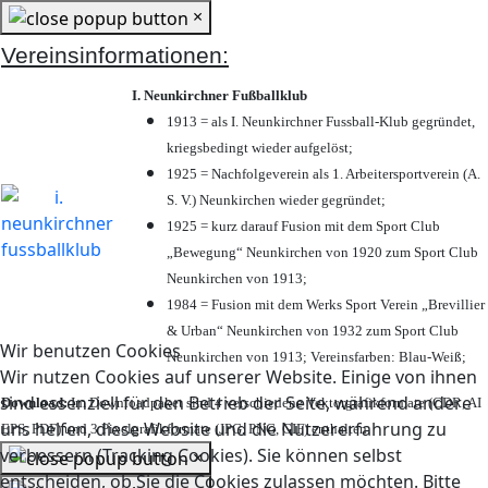
×
Vereinsinformationen:
I. Neunkirchner Fußballklub
1913 = als I. Neunkirchner Fussball-Klub gegründet,
kriegsbedingt wieder aufgelöst;
1925 = Nachfolgeverein als 1. Arbeitersportverein (A.
S. V.) Neunkirchen wieder gegründet;
1925 = kurz darauf Fusion mit dem Sport Club
„Bewegung“ Neunkirchen von 1920 zum Sport Club
Neunkirchen von 1913;
1984 = Fusion mit dem Werks Sport Verein „Brevillier
& Urban“ Neunkirchen von 1932 zum Sport Club
Wir benutzen Cookies
Neunkirchen von 1913; Vereinsfarben: Blau-Weiß;
Wir nutzen Cookies auf unserer Website. Einige von ihnen
sind essenziell für den Betrieb der Seite, während andere
Download:
Im Downloadpaket sind 4 verschiedene Vektorgrafikformate (CDR, AI
uns helfen, diese Website und die Nutzererfahrung zu
EPS, PDF) und 3 Pixelgrafikformate (JPG, PNG, GIF) enthalten.
verbessern (Tracking Cookies). Sie können selbst
×
entscheiden, ob Sie die Cookies zulassen möchten. Bitte