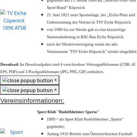
gegründet am 15. Januar 1896 als „Arbeiter-Turn- und
Sport-Bund“ Köpenick
21. Juni 1921 neue Sportanlage, der „Eiche-Platz und
Umbenennung des Vereins in TSV Eiche Köpenick
von 1986 bis zur Wende gab es eine kurzzeitige
Namensänderung in BSG Bau Eiche Köpenick
nach der Wiedervereinigung wurde der alte
Vereinsname "TSV Eiche Köpenick" wieder eingeführt
Download:
Im Downloadpaket sind 4 verschiedene Vektorgrafikformate (CDR, AI
EPS, PDF) und 3 Pixelgrafikformate (JPG, PNG, GIF) enthalten.
×
×
Vereinsinformationen:
Sport Klub "Rudolfsheimer Sparta"
1909 = als Sport Klub Rudolfsheimer „Sparta“
gegründet;
Anfang 1910 Beitritt zum Österreichischen Fussball