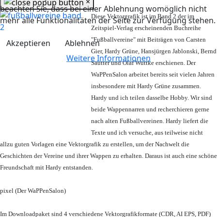
×
beachten Sie, dass bei einer Ablehnung womöglich nicht
Diese Vektorgrafik ist im Band 2 der im
mehr alle Funktionalitäten der Seite zur Verfügung stehen.
Zeitspiel-Verlag erscheinenden Buchreihe
"Fußballvereine" mit Beiträgen von Carsten
Akzeptieren
Ablehnen
Gier, Hardy Grüne, Hansjürgen Jablonski, Bernd
Weitere Informationen
Sautter und Olaf Wuttke erschienen. Der
WaPPenSalon arbeitet bereits seit vielen Jahren
insbesondere mit Hardy Grüne zusammen.
Hardy und ich teilen dasselbe Hobby. Wir sind
beide Wappennarren und recherchieren gerne
nach alten Fußballvereinen. Hardy liefert die
Texte und ich versuche, aus teilweise nicht
allzu guten Vorlagen eine Vektorgrafik zu erstellen, um der Nachwelt die
Geschichten der Vereine und ihrer Wappen zu erhalten. Daraus ist auch eine schöne
Freundschaft mit Hardy entstanden.
pixel (Der WaPPenSalon)
Im Downloadpaket sind 4 verschiedene Vektorgrafikformate (CDR, AI EPS, PDF)