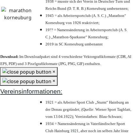
1938 = musste sich der Verein in Deutscher Turn und
Reichs Bund (D. T. R. B.) Korneuburg umbenennen;
1945 = als Arbeitersportclub (A. S. C.) „Marathon“
Korneuburg von 1926 reaktiviert;
19?? = Namensänderung in Arbeitersportclub (A. S.
C.) „Marathon-Sparkasse“ Korneuburg;
2019 in SC Korneuburg umbenannt
Download:
Im Downloadpaket sind 4 verschiedene Vektorgrafikformate (CDR, AI
EPS, PDF) und 3 Pixelgrafikformate (JPG, PNG, GIF) enthalten.
×
×
Vereinsinformationen:
1921 = als Arbeiter Sport Club „Sturm“ Hainburg an
der Donau gegründet; (Quelle: Wiener Sport Tagblatt,
vom 13.04.1922); Vereinsfarben: Blau-Schwarz;
1934 = Namensänderung in Vaterländischer Sport
Club Hainburg 1921, aber noch im selben Jahr löste