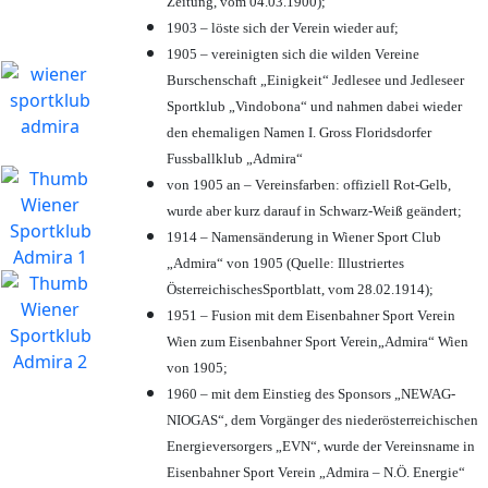
Zeitung, vom 04.03.1900);
1903 – löste sich der Verein wieder auf;
1905 – vereinigten sich die wilden Vereine
Burschenschaft „Einigkeit“ Jedlesee und Jedleseer
Sportklub „Vindobona“ und nahmen dabei wieder
den ehemaligen Namen I. Gross Floridsdorfer
Fussballklub „Admira“
von 1905 an – Vereinsfarben: offiziell Rot-Gelb,
wurde aber kurz darauf in Schwarz-Weiß geändert;
1914 – Namensänderung in Wiener Sport Club
„Admira“ von 1905 (Quelle: Illustriertes
ÖsterreichischesSportblatt, vom 28.02.1914);
1951 – Fusion mit dem Eisenbahner Sport Verein
Wien zum Eisenbahner Sport Verein„Admira“ Wien
von 1905;
1960 – mit dem Einstieg des Sponsors „NEWAG-
NIOGAS“, dem Vorgänger des niederösterreichischen
Energieversorgers „EVN“, wurde der Vereinsname in
Eisenbahner Sport Verein „Admira – N.Ö. Energie“