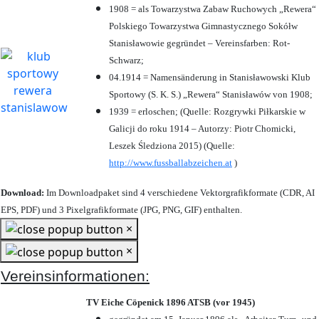
1908 = als Towarzystwa Zabaw Ruchowych „Rewera“
Polskiego Towarzystwa Gimnastycznego Sokółw
Stanisławowie gegründet – Vereinsfarben: Rot-
Schwarz;
04.1914 = Namensänderung in Stanisławowski Klub
Sportowy (S. K. S.) „Rewera“ Stanisławów von 1908;
1939 = erloschen; (Quelle: Rozgrywki Piłkarskie w
Galicji do roku 1914 – Autorzy: Piotr Chomicki,
Leszek Śledziona 2015) (Quelle:
http://www.fussballabzeichen.at
)
Download:
Im Downloadpaket sind 4 verschiedene Vektorgrafikformate (CDR, AI
EPS, PDF) und 3 Pixelgrafikformate (JPG, PNG, GIF) enthalten.
×
×
Vereinsinformationen:
TV Eiche Cöpenick 1896 ATSB (vor 1945)