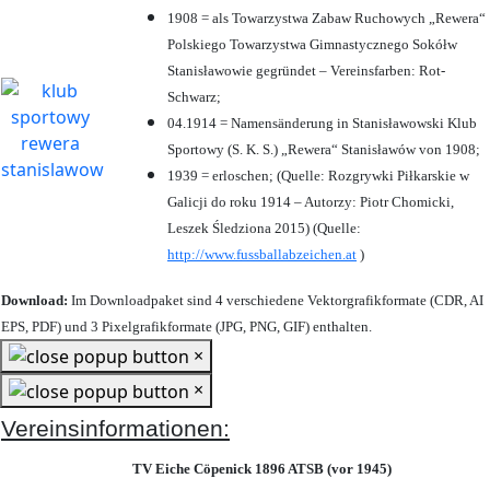
1908 = als Towarzystwa Zabaw Ruchowych „Rewera“
Polskiego Towarzystwa Gimnastycznego Sokółw
Stanisławowie gegründet – Vereinsfarben: Rot-
Schwarz;
04.1914 = Namensänderung in Stanisławowski Klub
Sportowy (S. K. S.) „Rewera“ Stanisławów von 1908;
1939 = erloschen; (Quelle: Rozgrywki Piłkarskie w
Galicji do roku 1914 – Autorzy: Piotr Chomicki,
Leszek Śledziona 2015) (Quelle:
http://www.fussballabzeichen.at
)
Download:
Im Downloadpaket sind 4 verschiedene Vektorgrafikformate (CDR, AI
EPS, PDF) und 3 Pixelgrafikformate (JPG, PNG, GIF) enthalten.
×
×
Vereinsinformationen:
TV Eiche Cöpenick 1896 ATSB (vor 1945)