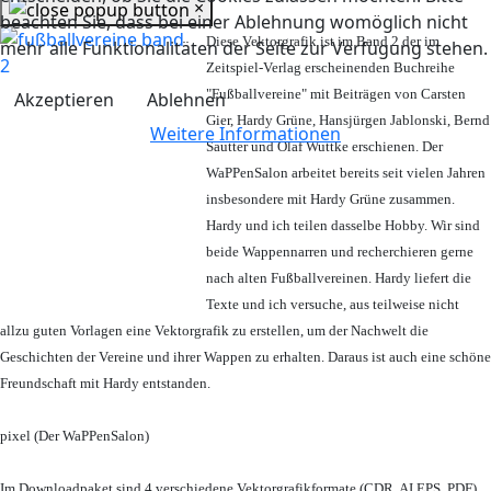
×
beachten Sie, dass bei einer Ablehnung womöglich nicht
Diese Vektorgrafik ist im Band 2 der im
mehr alle Funktionalitäten der Seite zur Verfügung stehen.
Zeitspiel-Verlag erscheinenden Buchreihe
"Fußballvereine" mit Beiträgen von Carsten
Akzeptieren
Ablehnen
Gier, Hardy Grüne, Hansjürgen Jablonski, Bernd
Weitere Informationen
Sautter und Olaf Wuttke erschienen. Der
WaPPenSalon arbeitet bereits seit vielen Jahren
insbesondere mit Hardy Grüne zusammen.
Hardy und ich teilen dasselbe Hobby. Wir sind
beide Wappennarren und recherchieren gerne
nach alten Fußballvereinen. Hardy liefert die
Texte und ich versuche, aus teilweise nicht
allzu guten Vorlagen eine Vektorgrafik zu erstellen, um der Nachwelt die
Geschichten der Vereine und ihrer Wappen zu erhalten. Daraus ist auch eine schöne
Freundschaft mit Hardy entstanden.
pixel (Der WaPPenSalon)
Im Downloadpaket sind 4 verschiedene Vektorgrafikformate (CDR, AI EPS, PDF)