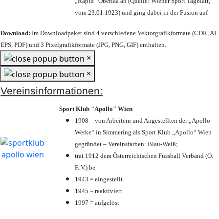
„Rapid“ Oberlaa an (Quelle: Wiener Sport Tagblatt,
vom 23.01.1923) und ging dabei in der Fusion auf
Download:
Im Downloadpaket sind 4 verschiedene Vektorgrafikformate (CDR, AI
EPS, PDF) und 3 Pixelgrafikformate (JPG, PNG, GIF) enthalten.
×
×
Vereinsinformationen:
Sport Klub "Apollo" Wien
1908 – von Arbeitern und Angestellten der „Apollo-
Werke“ in Simmering als Sport Klub „Apollo“ Wien
gegründet – Vereinsfarben: Blau-Weiß;
trat 1912 dem Österreichischen Fussball Verband (Ö.
F. V.) be
1943 = eingestellt
1945 = reaktiviert
1997 = aufgelöst