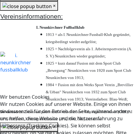
×
Vereinsinformationen:
I. Neunkirchner Fußballklub
1913 = als I. Neunkirchner Fussball-Klub gegründet,
kriegsbedingt wieder aufgelöst;
1925 = Nachfolgeverein als 1. Arbeitersportverein (A.
S. V.) Neunkirchen wieder gegründet;
1925 = kurz darauf Fusion mit dem Sport Club
„Bewegung“ Neunkirchen von 1920 zum Sport Club
Neunkirchen von 1913;
1984 = Fusion mit dem Werks Sport Verein „Brevillier
& Urban“ Neunkirchen von 1932 zum Sport Club
Wir benutzen Cookies
Neunkirchen von 1913; Vereinsfarben: Blau-Weiß;
Wir nutzen Cookies auf unserer Website. Einige von ihnen
sind essenziell für den Betrieb der Seite, während andere
Download:
Im Downloadpaket sind 4 verschiedene Vektorgrafikformate (CDR, AI
uns helfen, diese Website und die Nutzererfahrung zu
EPS, PDF) und 3 Pixelgrafikformate (JPG, PNG, GIF) enthalten.
verbessern (Tracking Cookies). Sie können selbst
×
entscheiden, ob Sie die Cookies zulassen möchten. Bitte