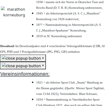
1938 = musste sich der Verein in Deutscher Turn und
Reichs Bund (D. T. R. B.) Korneuburg umbenennen;
1945 = als Arbeitersportclub (A. S. C.) „Marathon“
Korneuburg von 1926 reaktiviert;
19?? = Namensänderung in Arbeitersportclub (A. S.
C.) „Marathon-Sparkasse“ Korneuburg;
2019 in SC Korneuburg umbenannt
Download:
Im Downloadpaket sind 4 verschiedene Vektorgrafikformate (CDR, AI
EPS, PDF) und 3 Pixelgrafikformate (JPG, PNG, GIF) enthalten.
×
×
Vereinsinformationen:
1921 = als Arbeiter Sport Club „Sturm“ Hainburg an
der Donau gegründet; (Quelle: Wiener Sport Tagblatt,
vom 13.04.1922); Vereinsfarben: Blau-Schwarz;
1934 = Namensänderung in Vaterländischer Sport
Club Hainburg 1921, aber noch im selben Jahr löste