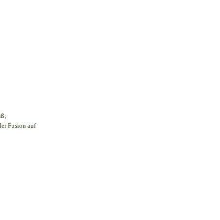
iß;
der Fusion auf