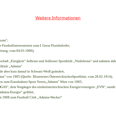
Weitere Informationen
turm“;
r Fussballinteressierten zum I. Gross Floridsdorfer
;
eitung, vom 04.03.1900);
nschaft „Einigkeit“ Jedlesee und Jedleseer Sportklub „Vindobona“ und nahmen dab
allklub „Admira“
rde aber kurz darauf in Schwarz-Weiß geändert;
“ von 1905 (Quelle: Illustriertes ÖsterreichischesSportblatt, vom 28.02.1914);
ien zum Eisenbahner Sport Verein„Admira“ Wien von 1905;
S“, dem Vorgänger des niederösterreichischen Energieversorgers „EVN“, wurde d
Admira-Energie“ geführt;
on 1908 zum Fussball Club „Admira-Wacker“