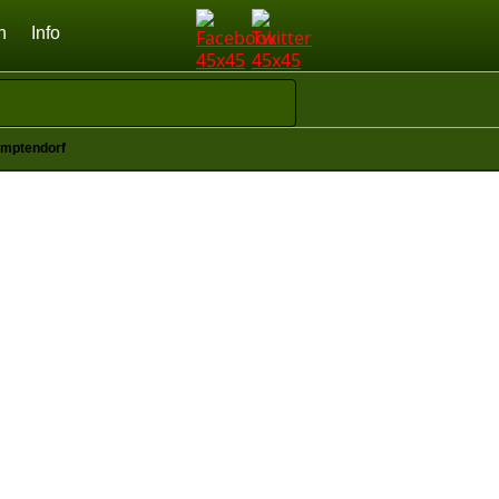
n
Info
mptendorf