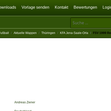
ownloads
Vorlage senden
Kontakt
Bewertungen
Logi
Suchen
Fußball
Aktuelle Wappen
Thüringen
KFA Jena-Saale-Orla
FSV 1999 Re
Andreas Ziener