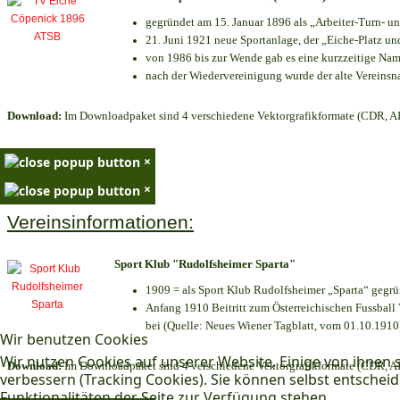
gegründet am 15. Januar 1896 als „Arbeiter-Turn- 
21. Juni 1921 neue Sportanlage, der „Eiche-Platz 
von 1986 bis zur Wende gab es eine kurzzeitige N
nach der Wiedervereinigung wurde der alte Vereins
Download:
Im Downloadpaket sind 4 verschiedene Vektorgrafikformate (CDR, AI 
×
×
Vereinsinformationen:
Sport Klub "Rudolfsheimer Sparta"
1909 = als Sport Klub Rudolfsheimer „Sparta“ gegrü
Anfang 1910 Beitritt zum Österreichischen Fussball 
bei (Quelle: Neues Wiener Tagblatt, vom 01.10.1910
Wir benutzen Cookies
Wir nutzen Cookies auf unserer Website. Einige von ihnen s
Download:
Im Downloadpaket sind 4 verschiedene Vektorgrafikformate (CDR, AI 
verbessern (Tracking Cookies). Sie können selbst entscheid
Funktionalitäten der Seite zur Verfügung stehen.