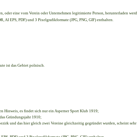
en,
oder eine vom Verein oder Unternehmen legitimierte Person,
herunterladen werd
, AI EPS, PDF) und 3 Pixelgrafikformate (JPG, PNG, GIF) enthalten.
te ist das Gebiet polnisch.
en Hinweis, es findet sich nur ein Asperner Sport Klub 1919
;
e das Gründungsjahr 1910
;
ezirk und das hier gleich zwei Vereine gleichzeitig gegründet wurden, scheint sehr 
EPS, PDF) und 3 Pixelgrafikformate (JPG, PNG, GIF) enthalten.