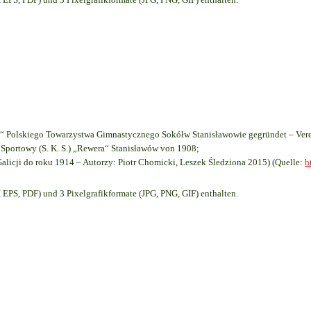
 Polskiego Towarzystwa Gimnastycznego Sokółw Stanisławowie gegründet – Vere
Sportowy (S. K. S.) „Rewera“ Stanisławów von 1908;
Galicji do roku 1914 – Autorzy: Piotr Chomicki, Leszek Śledziona 2015) (Quelle:
h
EPS, PDF) und 3 Pixelgrafikformate (JPG, PNG, GIF) enthalten.