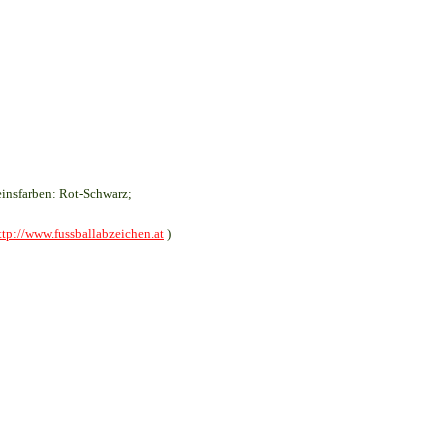
insfarben: Rot-Schwarz;
ttp://www.fussballabzeichen.at
)