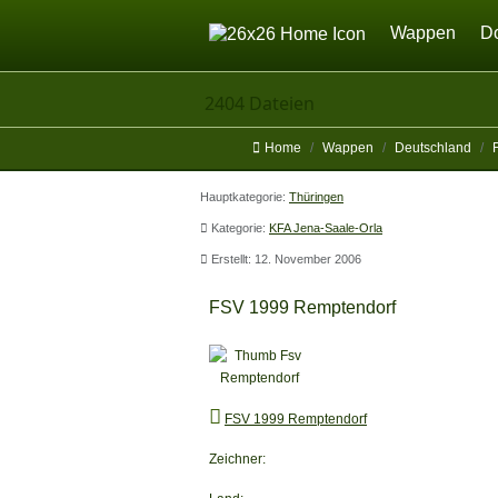
Home
Wappen
D
2404 Dateien
Home
Wappen
Deutschland
Hauptkategorie:
Thüringen
Kategorie:
KFA Jena-Saale-Orla
Erstellt: 12. November 2006
FSV 1999 Remptendorf
FSV 1999 Remptendorf
Zeichner: