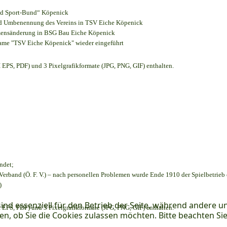
und Sport-Bund“ Köpenick
und Umbenennung des Vereins in TSV Eiche Köpenick
amensänderung in BSG Bau Eiche Köpenick
name "TSV Eiche Köpenick" wieder eingeführt
EPS, PDF) und 3 Pixelgrafikformate (JPG, PNG, GIF) enthalten.
ndet;
Verband (Ö. F. V.) – nach personellen Problemen wurde Ende 1910 der Spielbetrieb
)
ind essenziell für den Betrieb der Seite, während andere u
EPS, PDF) und 3 Pixelgrafikformate (JPG, PNG, GIF) enthalten.
en, ob Sie die Cookies zulassen möchten. Bitte beachten Si