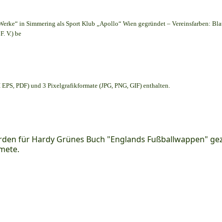
Werke“ in Simmering als Sport Klub „Apollo“ Wien gegründet – Vereinsfarben: Bl
. V.) be
EPS, PDF) und 3 Pixelgrafikformate (JPG, PNG, GIF) enthalten.
den für Hardy Grünes Buch "Englands Fußballwappen" geze
mete.