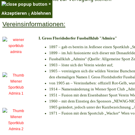
×
Akzeptieren
Ablehnen
×
Vereinsinformationen:
I. Gross Floridsdorfer Fussballklub "Admira"
1897 – gab es bereits in Jedlesee einen Sportklub „S
1899 – im Juli fusionierte sich dieser mit Donaufelde
Fussballklub „Admira“ (Quelle: Allgemeine Sport Z
1903 – löste sich der Verein wieder auf;
1905 – vereinigten sich die wilden Vereine Bursche
den ehemaligen Namen I. Gross Floridsdorfer Fussb
von 1905 an – Vereinsfarben: offiziell Rot-Gelb, wu
1914 – Namensänderung in Wiener Sport Club „Admira
1951 – Fusion mit dem Eisenbahner Sport Verein W
1960 – mit dem Einstieg des Sponsors „NEWAG-NIOGA
1905 geändert, jedoch unter der Kurzbezeichnung „
1971 – Fusion mit dem Sportclub „Wacker“ Wien v