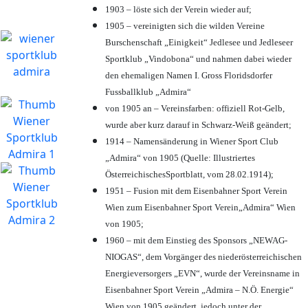
1903 – löste sich der Verein wieder auf;
1905 – vereinigten sich die wilden Vereine
Burschenschaft „Einigkeit“ Jedlesee und Jedleseer
Sportklub „Vindobona“ und nahmen dabei wieder
den ehemaligen Namen I. Gross Floridsdorfer
Fussballklub „Admira“
von 1905 an – Vereinsfarben: offiziell Rot-Gelb,
wurde aber kurz darauf in Schwarz-Weiß geändert;
1914 – Namensänderung in Wiener Sport Club
„Admira“ von 1905 (Quelle: Illustriertes
ÖsterreichischesSportblatt, vom 28.02.1914);
1951 – Fusion mit dem Eisenbahner Sport Verein
Wien zum Eisenbahner Sport Verein„Admira“ Wien
von 1905;
1960 – mit dem Einstieg des Sponsors „NEWAG-
NIOGAS“, dem Vorgänger des niederösterreichischen
Energieversorgers „EVN“, wurde der Vereinsname in
Eisenbahner Sport Verein „Admira – N.Ö. Energie“
Wien von 1905 geändert, jedoch unter der