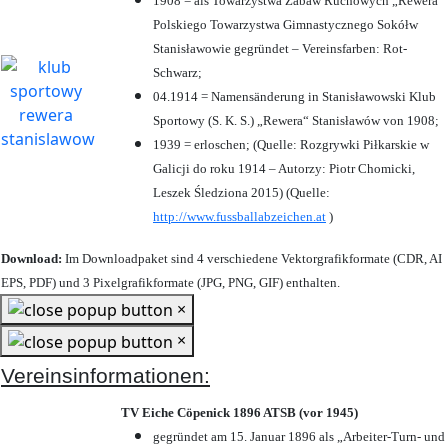
1908 = als Towarzystwa Zabaw Ruchowych „Rewera“
Polskiego Towarzystwa Gimnastycznego Sokółw
Stanisławowie gegründet – Vereinsfarben: Rot-
Schwarz;
04.1914 = Namensänderung in Stanisławowski Klub
Sportowy (S. K. S.) „Rewera“ Stanisławów von 1908;
1939 = erloschen; (Quelle: Rozgrywki Piłkarskie w
Galicji do roku 1914 – Autorzy: Piotr Chomicki,
Leszek Śledziona 2015) (Quelle:
http://www.fussballabzeichen.at
)
Download:
Im Downloadpaket sind 4 verschiedene Vektorgrafikformate (CDR, AI
EPS, PDF) und 3 Pixelgrafikformate (JPG, PNG, GIF) enthalten.
×
×
Vereinsinformationen:
TV Eiche Cöpenick 1896 ATSB (vor 1945)
gegründet am 15. Januar 1896 als „Arbeiter-Turn- und