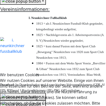
×
Vereinsinformationen:
I. Neunkirchner Fußballklub
1913 = als I. Neunkirchner Fussball-Klub gegründet,
kriegsbedingt wieder aufgelöst;
1925 = Nachfolgeverein als 1. Arbeitersportverein (A.
S. V.) Neunkirchen wieder gegründet;
1925 = kurz darauf Fusion mit dem Sport Club
„Bewegung“ Neunkirchen von 1920 zum Sport Club
Neunkirchen von 1913;
1984 = Fusion mit dem Werks Sport Verein „Brevillier
& Urban“ Neunkirchen von 1932 zum Sport Club
Wir benutzen Cookies
Neunkirchen von 1913; Vereinsfarben: Blau-Weiß;
Wir nutzen Cookies auf unserer Website. Einige von ihnen
Download:
Im Downloadpaket sind 4 verschiedene Vektorgrafikformate (CDR, AI
sind essenziell für den Betrieb der Seite, während andere
EPS, PDF) und 3 Pixelgrafikformate (JPG, PNG, GIF) enthalten.
uns helfen, diese Website und die Nutzererfahrung zu
×
verbessern (Tracking Cookies). Sie können selbst
entscheiden, ob Sie die Cookies zulassen möchten. Bitte
×