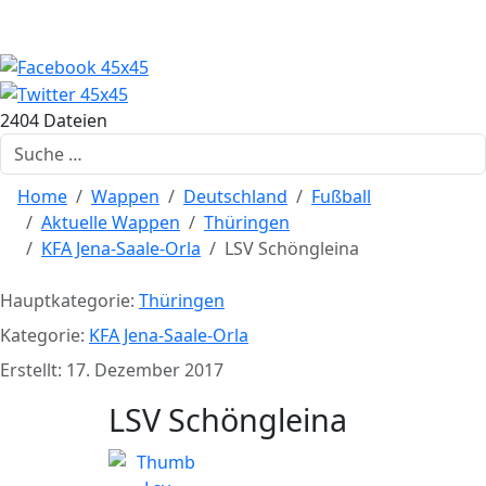
2404 Dateien
Suchen
Home
Wappen
Deutschland
Fußball
Aktuelle Wappen
Thüringen
KFA Jena-Saale-Orla
LSV Schöngleina
Hauptkategorie:
Thüringen
Kategorie:
KFA Jena-Saale-Orla
Erstellt: 17. Dezember 2017
LSV Schöngleina