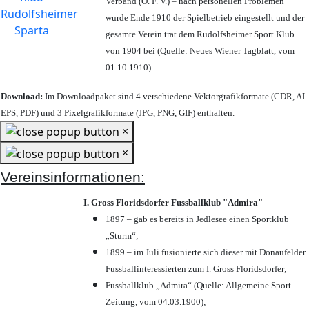
Verband (Ö. F. V.) – nach personellen Problemen
wurde Ende 1910 der Spielbetrieb eingestellt und der
gesamte Verein trat dem Rudolfsheimer Sport Klub
von 1904 bei (Quelle: Neues Wiener Tagblatt, vom
01.10.1910)
Download:
Im Downloadpaket sind 4 verschiedene Vektorgrafikformate (CDR, AI
EPS, PDF) und 3 Pixelgrafikformate (JPG, PNG, GIF) enthalten.
×
×
Vereinsinformationen:
I. Gross Floridsdorfer Fussballklub "Admira"
1897 – gab es bereits in Jedlesee einen Sportklub
„Sturm“;
1899 – im Juli fusionierte sich dieser mit Donaufelder
Fussballinteressierten zum I. Gross Floridsdorfer
;
Fussballklub „Admira“ (Quelle: Allgemeine Sport
Zeitung, vom 04.03.1900);