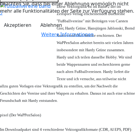
beachten Sie, dass bei einer Ablehnung womöglich nicht
Diese Vektorgrafik ist im Band 2 der im
mehr alle Funktionalitäten der Seite zur Verfügung stehen.
Zeitspiel-Verlag erscheinenden Buchreihe
"Fußballvereine" mit Beiträgen von Carsten
Akzeptieren
Ablehnen
Gier, Hardy Grüne, Hansjürgen Jablonski, Bernd
Weitere Informationen
Sautter und Olaf Wuttke erschienen. Der
WaPPenSalon arbeitet bereits seit vielen Jahren
insbesondere mit Hardy Grüne zusammen.
Hardy und ich teilen dasselbe Hobby. Wir sind
beide Wappennarren und recherchieren gerne
nach alten Fußballvereinen. Hardy liefert die
Texte und ich versuche, aus teilweise nicht
allzu guten Vorlagen eine Vektorgrafik zu erstellen, um der Nachwelt die
Geschichten der Vereine und ihrer Wappen zu erhalten. Daraus ist auch eine schöne
Freundschaft mit Hardy entstanden.
pixel (Der WaPPenSalon)
Im Downloadpaket sind 4 verschiedene Vektorgrafikformate (CDR, AI EPS, PDF)