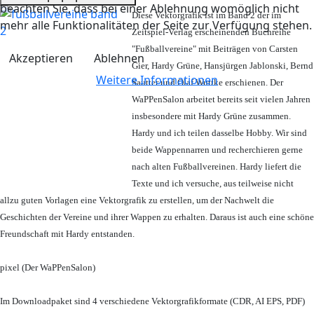
beachten Sie, dass bei einer Ablehnung womöglich nicht
Diese Vektorgrafik ist im Band 2 der im
mehr alle Funktionalitäten der Seite zur Verfügung stehen.
Zeitspiel-Verlag erscheinenden Buchreihe
"Fußballvereine" mit Beiträgen von Carsten
Akzeptieren
Ablehnen
Gier, Hardy Grüne, Hansjürgen Jablonski, Bernd
Weitere Informationen
Sautter und Olaf Wuttke erschienen. Der
WaPPenSalon arbeitet bereits seit vielen Jahren
insbesondere mit Hardy Grüne zusammen.
Hardy und ich teilen dasselbe Hobby. Wir sind
beide Wappennarren und recherchieren gerne
nach alten Fußballvereinen. Hardy liefert die
Texte und ich versuche, aus teilweise nicht
allzu guten Vorlagen eine Vektorgrafik zu erstellen, um der Nachwelt die
Geschichten der Vereine und ihrer Wappen zu erhalten. Daraus ist auch eine schöne
Freundschaft mit Hardy entstanden.
pixel (Der WaPPenSalon)
Im Downloadpaket sind 4 verschiedene Vektorgrafikformate (CDR, AI EPS, PDF)