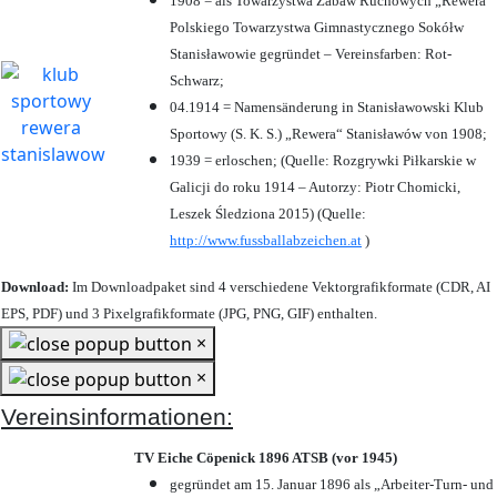
1908 = als Towarzystwa Zabaw Ruchowych „Rewera“
Polskiego Towarzystwa Gimnastycznego Sokółw
Stanisławowie gegründet – Vereinsfarben: Rot-
Schwarz;
04.1914 = Namensänderung in Stanisławowski Klub
Sportowy (S. K. S.) „Rewera“ Stanisławów von 1908;
1939 = erloschen; (Quelle: Rozgrywki Piłkarskie w
Galicji do roku 1914 – Autorzy: Piotr Chomicki,
Leszek Śledziona 2015) (Quelle:
http://www.fussballabzeichen.at
)
Download:
Im Downloadpaket sind 4 verschiedene Vektorgrafikformate (CDR, AI
EPS, PDF) und 3 Pixelgrafikformate (JPG, PNG, GIF) enthalten.
×
×
Vereinsinformationen:
TV Eiche Cöpenick 1896 ATSB (vor 1945)
gegründet am 15. Januar 1896 als „Arbeiter-Turn- und