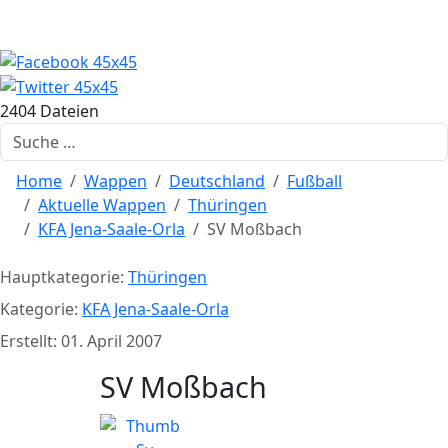
2404 Dateien
Suchen
Home
Wappen
Deutschland
Fußball
Aktuelle Wappen
Thüringen
KFA Jena-Saale-Orla
SV Moßbach
Hauptkategorie:
Thüringen
Kategorie:
KFA Jena-Saale-Orla
Erstellt: 01. April 2007
SV Moßbach