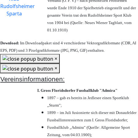
Verband (Ö. F. V.) – nach personellen Problemen
wurde Ende 1910 der Spielbetrieb eingestellt und der
gesamte Verein trat dem Rudolfsheimer Sport Klub
von 1904 bei (Quelle: Neues Wiener Tagblatt, vom
01.10.1910)
Download:
Im Downloadpaket sind 4 verschiedene Vektorgrafikformate (CDR, AI
EPS, PDF) und 3 Pixelgrafikformate (JPG, PNG, GIF) enthalten.
×
×
Vereinsinformationen:
I. Gross Floridsdorfer Fussballklub "Admira"
1897 – gab es bereits in Jedlesee einen Sportklub
„Sturm“;
1899 – im Juli fusionierte sich dieser mit Donaufelder
Fussballinteressierten zum I. Gross Floridsdorfer
;
Fussballklub „Admira“ (Quelle: Allgemeine Sport
Zeitung, vom 04.03.1900);