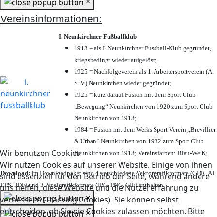
×
Vereinsinformationen:
I. Neunkirchner Fußballklub
1913 = als I. Neunkirchner Fussball-Klub gegründet,
kriegsbedingt wieder aufgelöst;
1925 = Nachfolgeverein als 1. Arbeitersportverein (A.
S. V.) Neunkirchen wieder gegründet;
1925 = kurz darauf Fusion mit dem Sport Club
„Bewegung“ Neunkirchen von 1920 zum Sport Club
Neunkirchen von 1913;
1984 = Fusion mit dem Werks Sport Verein „Brevillier
& Urban“ Neunkirchen von 1932 zum Sport Club
Wir benutzen Cookies
Neunkirchen von 1913; Vereinsfarben: Blau-Weiß;
Wir nutzen Cookies auf unserer Website. Einige von ihnen
Download:
Im Downloadpaket sind 4 verschiedene Vektorgrafikformate (CDR, AI
sind essenziell für den Betrieb der Seite, während andere
EPS, PDF) und 3 Pixelgrafikformate (JPG, PNG, GIF) enthalten.
uns helfen, diese Website und die Nutzererfahrung zu
×
verbessern (Tracking Cookies). Sie können selbst
entscheiden, ob Sie die Cookies zulassen möchten. Bitte
×