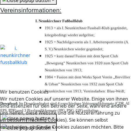
Vereinsinformationen:
I. Neunkirchner Fußballklub
1913 = als I. Neunkirchner Fussball-Klub gegründet,
kriegsbedingt wieder aufgelöst;
1925 = Nachfolgeverein als 1. Arbeitersportverein (A.
S. V.) Neunkirchen wieder gegründet;
1925 = kurz darauf Fusion mit dem Sport Club
„Bewegung“ Neunkirchen von 1920 zum Sport Club
Neunkirchen von 1913;
1984 = Fusion mit dem Werks Sport Verein „Brevillier
& Urban“ Neunkirchen von 1932 zum Sport Club
Wir benutzen Cookies
Neunkirchen von 1913; Vereinsfarben: Blau-Weiß;
Wir nutzen Cookies auf unserer Website. Einige von ihnen
Download:
Im Downloadpaket sind 4 verschiedene Vektorgrafikformate (CDR, AI
sind essenziell für den Betrieb der Seite, während andere
EPS, PDF) und 3 Pixelgrafikformate (JPG, PNG, GIF) enthalten.
uns helfen, diese Website und die Nutzererfahrung zu
×
verbessern (Tracking Cookies). Sie können selbst
entscheiden, ob Sie die Cookies zulassen möchten. Bitte
×