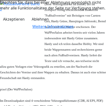
beachten Sie, dass bei einer Ablehnung womöglich nicht
Diese Vektorgrafik ist im Band 2 der im
mehr alle Funktionalitäten der Seite zur Verfügung stehen.
Zeitspiel-Verlag erscheinenden Buchreihe
"Fußballvereine" mit Beiträgen von Carsten
Akzeptieren
Ablehnen
Gier, Hardy Grüne, Hansjürgen Jablonski, Bernd
Weitere Informationen
Sautter und Olaf Wuttke erschienen. Der
WaPPenSalon arbeitet bereits seit vielen Jahren
insbesondere mit Hardy Grüne zusammen.
Hardy und ich teilen dasselbe Hobby. Wir sind
beide Wappennarren und recherchieren gerne
nach alten Fußballvereinen. Hardy liefert die
Texte und ich versuche, aus teilweise nicht
allzu guten Vorlagen eine Vektorgrafik zu erstellen, um der Nachwelt die
Geschichten der Vereine und ihrer Wappen zu erhalten. Daraus ist auch eine schöne
Freundschaft mit Hardy entstanden.
pixel (Der WaPPenSalon)
Im Downloadpaket sind 4 verschiedene Vektorgrafikformate (CDR, AI EPS, PDF)