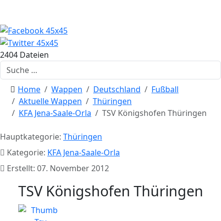
2404 Dateien
Suchen
Home
Wappen
Deutschland
Fußball
Aktuelle Wappen
Thüringen
KFA Jena-Saale-Orla
TSV Königshofen Thüringen
Hauptkategorie:
Thüringen
Kategorie:
KFA Jena-Saale-Orla
Erstellt: 07. November 2012
TSV Königshofen Thüringen