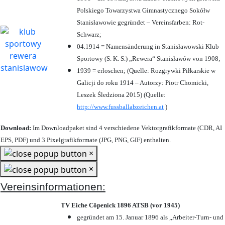
Polskiego Towarzystwa Gimnastycznego Sokółw
Stanisławowie gegründet – Vereinsfarben: Rot-
Schwarz;
04.1914 = Namensänderung in Stanisławowski Klub
Sportowy (S. K. S.) „Rewera“ Stanisławów von 1908;
1939 = erloschen; (Quelle: Rozgrywki Piłkarskie w
Galicji do roku 1914 – Autorzy: Piotr Chomicki,
Leszek Śledziona 2015) (Quelle:
http://www.fussballabzeichen.at
)
Download:
Im Downloadpaket sind 4 verschiedene Vektorgrafikformate (CDR, AI
EPS, PDF) und 3 Pixelgrafikformate (JPG, PNG, GIF) enthalten.
×
×
Vereinsinformationen:
TV Eiche Cöpenick 1896 ATSB (vor 1945)
gegründet am 15. Januar 1896 als „Arbeiter-Turn- und