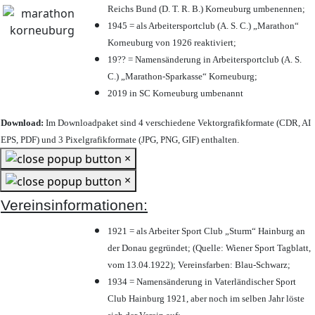
Reichs Bund (D. T. R. B.) Korneuburg umbenennen;
1945 = als Arbeitersportclub (A. S. C.) „Marathon“
Korneuburg von 1926 reaktiviert;
19?? = Namensänderung in Arbeitersportclub (A. S.
C.) „Marathon-Sparkasse“ Korneuburg;
2019 in SC Korneuburg umbenannt
Download:
Im Downloadpaket sind 4 verschiedene Vektorgrafikformate (CDR, AI
EPS, PDF) und 3 Pixelgrafikformate (JPG, PNG, GIF) enthalten.
×
×
Vereinsinformationen:
1921 = als Arbeiter Sport Club „Sturm“ Hainburg an
der Donau gegründet; (Quelle: Wiener Sport Tagblatt,
vom 13.04.1922); Vereinsfarben: Blau-Schwarz;
1934 = Namensänderung in Vaterländischer Sport
Club Hainburg 1921, aber noch im selben Jahr löste