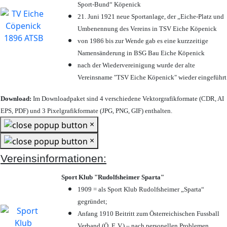
Sport-Bund“ Köpenick
21. Juni 1921 neue Sportanlage, der „Eiche-Platz und
Umbenennung des Vereins in TSV Eiche Köpenick
von 1986 bis zur Wende gab es eine kurzzeitige
Namensänderung in BSG Bau Eiche Köpenick
nach der Wiedervereinigung wurde der alte
Vereinsname "TSV Eiche Köpenick" wieder eingeführt
Download:
Im Downloadpaket sind 4 verschiedene Vektorgrafikformate (CDR, AI
EPS, PDF) und 3 Pixelgrafikformate (JPG, PNG, GIF) enthalten.
×
×
Vereinsinformationen:
Sport Klub "Rudolfsheimer Sparta"
1909 = als Sport Klub Rudolfsheimer „Sparta“
gegründet;
Anfang 1910 Beitritt zum Österreichischen Fussball
Verband (Ö. F. V.) – nach personellen Problemen