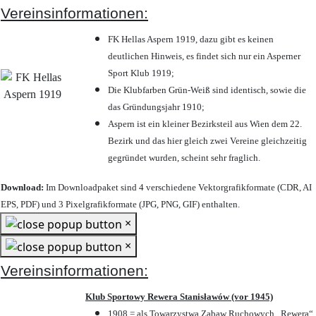
Vereinsinformationen:
FK Hellas Aspern 1919, dazu gibt es keinen
deutlichen Hinweis, es findet sich nur ein Asperner
Sport Klub 1919
;
Die Klubfarben Grün-Weiß sind identisch, sowie die
das Gründungsjahr 1910
;
Aspern ist ein kleiner Bezirksteil aus Wien dem 22.
Bezirk und das hier gleich zwei Vereine gleichzeitig
gegründet wurden, scheint sehr fraglich.
Download:
Im Downloadpaket sind 4 verschiedene Vektorgrafikformate (CDR, AI
EPS, PDF) und 3 Pixelgrafikformate (JPG, PNG, GIF) enthalten.
×
×
Vereinsinformationen:
Klub Sportowy Rewera Stanisławów (vor 1945)
1908 = als Towarzystwa Zabaw Ruchowych „Rewera“