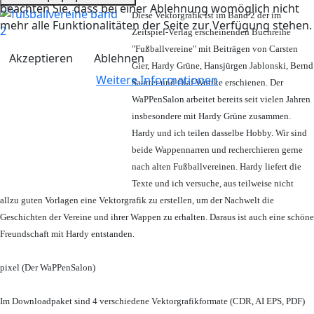
beachten Sie, dass bei einer Ablehnung womöglich nicht
Diese Vektorgrafik ist im Band 2 der im
mehr alle Funktionalitäten der Seite zur Verfügung stehen.
Zeitspiel-Verlag erscheinenden Buchreihe
"Fußballvereine" mit Beiträgen von Carsten
Akzeptieren
Ablehnen
Gier, Hardy Grüne, Hansjürgen Jablonski, Bernd
Weitere Informationen
Sautter und Olaf Wuttke erschienen. Der
WaPPenSalon arbeitet bereits seit vielen Jahren
insbesondere mit Hardy Grüne zusammen.
Hardy und ich teilen dasselbe Hobby. Wir sind
beide Wappennarren und recherchieren gerne
nach alten Fußballvereinen. Hardy liefert die
Texte und ich versuche, aus teilweise nicht
allzu guten Vorlagen eine Vektorgrafik zu erstellen, um der Nachwelt die
Geschichten der Vereine und ihrer Wappen zu erhalten. Daraus ist auch eine schöne
Freundschaft mit Hardy entstanden.
pixel (Der WaPPenSalon)
Im Downloadpaket sind 4 verschiedene Vektorgrafikformate (CDR, AI EPS, PDF)