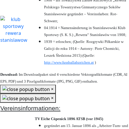
1908 = als Towarzystwa Zabaw Ruchowych „Rewera“
Polskiego Towarzystwa Gimnastycznego Sokółw
Stanisławowie gegründet – Vereinsfarben: Rot-
Schwarz;
04.1914 = Namensänderung in Stanisławowski Klub
Sportowy (S. K. S.) „Rewera“ Stanisławów von 1908;
1939 = erloschen; (Quelle: Rozgrywki Piłkarskie w
Galicji do roku 1914 – Autorzy: Piotr Chomicki,
Leszek Śledziona 2015) (Quelle:
http://www.fussballabzeichen.at
)
Download:
Im Downloadpaket sind 4 verschiedene Vektorgrafikformate (CDR, AI
EPS, PDF) und 3 Pixelgrafikformate (JPG, PNG, GIF) enthalten.
×
×
Vereinsinformationen:
TV Eiche Cöpenick 1896 ATSB (vor 1945)
gegründet am 15. Januar 1896 als „Arbeiter-Turn- und