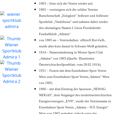
1903 – löste sich der Verein wieder auf;
1905 – vereinigten sich die wilden Vereine
Burschenschaft „Einigkeit“ Jedlesee und Jedleseer
Sportklub „Vindobona“ und nahmen dabei wieder
den ehemaligen Namen I. Gross Floridsdorfer
Fussballklub „Admira“
von 1905 an – Vereinsfarben: offiziell Rot-Gelb,
wurde aber kurz darauf in Schwarz-Weiß geändert;
1914 – Namensänderung in Wiener Sport Club
„Admira“ von 1905 (Quelle: Illustriertes
ÖsterreichischesSportblatt, vom 28.02.1914);
1951 – Fusion mit dem Eisenbahner Sport Verein
Wien zum Eisenbahner Sport Verein„Admira“ Wien
von 1905;
1960 – mit dem Einstieg des Sponsors „NEWAG-
NIOGAS“, dem Vorgänger des niederösterreichischen
Energieversorgers „EVN“, wurde der Vereinsname in
Eisenbahner Sport Verein „Admira – N.Ö. Energie“
Wien von 1905 geändert, jedoch unter der