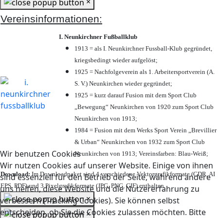
×
Vereinsinformationen:
I. Neunkirchner Fußballklub
1913 = als I. Neunkirchner Fussball-Klub gegründet,
kriegsbedingt wieder aufgelöst;
1925 = Nachfolgeverein als 1. Arbeitersportverein (A.
S. V.) Neunkirchen wieder gegründet;
1925 = kurz darauf Fusion mit dem Sport Club
„Bewegung“ Neunkirchen von 1920 zum Sport Club
Neunkirchen von 1913;
1984 = Fusion mit dem Werks Sport Verein „Brevillier
& Urban“ Neunkirchen von 1932 zum Sport Club
Wir benutzen Cookies
Neunkirchen von 1913; Vereinsfarben: Blau-Weiß;
Wir nutzen Cookies auf unserer Website. Einige von ihnen
Download:
Im Downloadpaket sind 4 verschiedene Vektorgrafikformate (CDR, AI
sind essenziell für den Betrieb der Seite, während andere
EPS, PDF) und 3 Pixelgrafikformate (JPG, PNG, GIF) enthalten.
uns helfen, diese Website und die Nutzererfahrung zu
×
verbessern (Tracking Cookies). Sie können selbst
entscheiden, ob Sie die Cookies zulassen möchten. Bitte
×