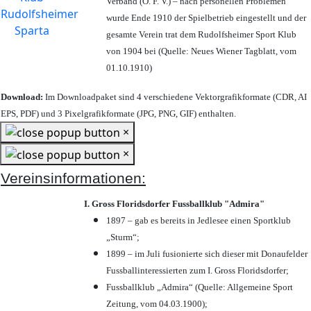
Verband (Ö. F. V.) – nach personellen Problemen
wurde Ende 1910 der Spielbetrieb eingestellt und der
gesamte Verein trat dem Rudolfsheimer Sport Klub
von 1904 bei (Quelle: Neues Wiener Tagblatt, vom
01.10.1910)
Download:
Im Downloadpaket sind 4 verschiedene Vektorgrafikformate (CDR, AI
EPS, PDF) und 3 Pixelgrafikformate (JPG, PNG, GIF) enthalten.
×
×
Vereinsinformationen:
I. Gross Floridsdorfer Fussballklub "Admira"
1897 – gab es bereits in Jedlesee einen Sportklub
„Sturm“;
1899 – im Juli fusionierte sich dieser mit Donaufelder
Fussballinteressierten zum I. Gross Floridsdorfer
;
Fussballklub „Admira“ (Quelle: Allgemeine Sport
Zeitung, vom 04.03.1900);