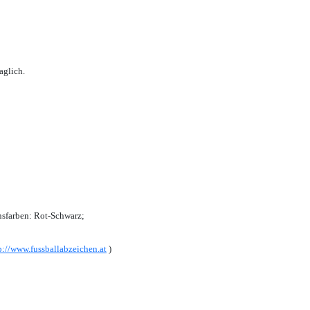
aglich.
sfarben: Rot-Schwarz;
p://www.fussballabzeichen.at
)