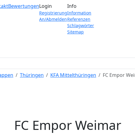
takt
Bewertungen
Login
Info
Registrierung
Information
An/Abmelden
Referenzen
Schlagwörter
Sitemap
Wappen
Thüringen
KFA Mittelthüringen
FC Empor We
FC Empor Weimar