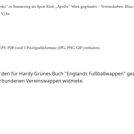
erke“ in Simmering als Sport Klub „Apollo“ Wien gegründet – Vereinsfarben: Blau
 V.) be
PS, PDF) und 3 Pixelgrafikformate (JPG, PNG, GIF) enthalten.
den für Hardy Grünes Buch "Englands Fußballwappen" geze
verbundenen Vereinswappen widmete.