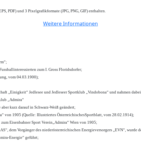
PS, PDF) und 3 Pixelgrafikformate (JPG, PNG, GIF) enthalten.
Weitere Informationen
urm“;
Fussballinteressierten zum I. Gross Floridsdorfer
;
tung, vom 04.03.1900);
chaft „Einigkeit“ Jedlesee und Jedleseer Sportklub „Vindobona“ und nahmen dabei
lklub „Admira“
e aber kurz darauf in Schwarz-Weiß geändert;
von 1905 (Quelle: Illustriertes ÖsterreichischesSportblatt, vom 28.02.1914);
n zum Eisenbahner Sport Verein„Admira“ Wien von 1905;
“, dem Vorgänger des niederösterreichischen Energieversorgers „EVN“, wurde de
mira-Energie“ geführt;