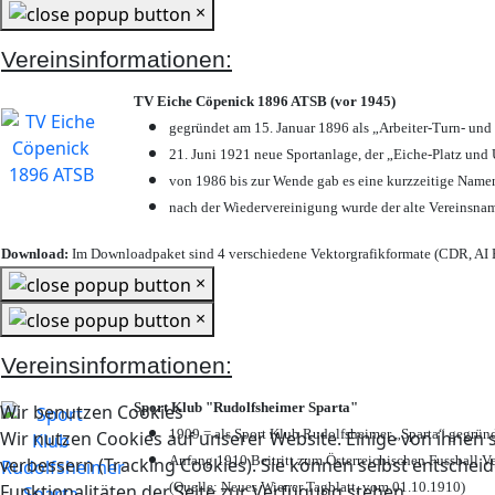
×
Vereinsinformationen:
TV Eiche Cöpenick 1896 ATSB (vor 1945)
gegründet am 15. Januar 1896 als „Arbeiter-Turn- un
21. Juni 1921 neue Sportanlage, der „Eiche-Platz u
von 1986 bis zur Wende gab es eine kurzzeitige Nam
nach der Wiedervereinigung wurde der alte Vereinsna
Download:
Im Downloadpaket sind 4 verschiedene Vektorgrafikformate (CDR, AI E
×
×
Vereinsinformationen:
Sport Klub "Rudolfsheimer Sparta"
Wir benutzen Cookies
1909 = als Sport Klub Rudolfsheimer „Sparta“ gegründ
Wir nutzen Cookies auf unserer Website. Einige von ihnen s
Anfang 1910 Beitritt zum Österreichischen Fussball Ve
verbessern (Tracking Cookies). Sie können selbst entscheid
(Quelle: Neues Wiener Tagblatt, vom 01.10.1910)
Funktionalitäten der Seite zur Verfügung stehen.