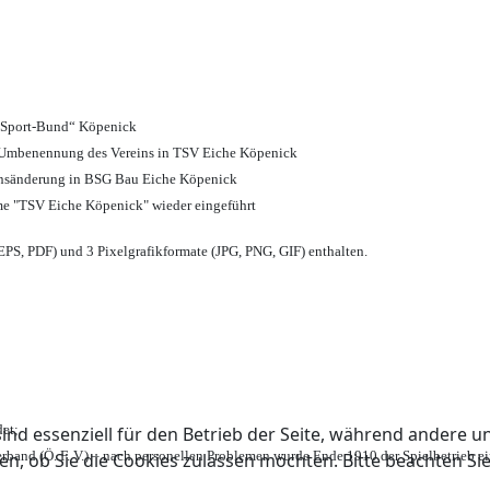
d Sport-Bund“ Köpenick
nd Umbenennung des Vereins in TSV Eiche Köpenick
ensänderung in BSG Bau Eiche Köpenick
me "TSV Eiche Köpenick" wieder eingeführt
PS, PDF) und 3 Pixelgrafikformate (JPG, PNG, GIF) enthalten.
et;
ind essenziell für den Betrieb der Seite, während andere u
rband (Ö. F. V.) – nach personellen Problemen wurde Ende 1910 der Spielbetrieb e
en, ob Sie die Cookies zulassen möchten. Bitte beachten Si