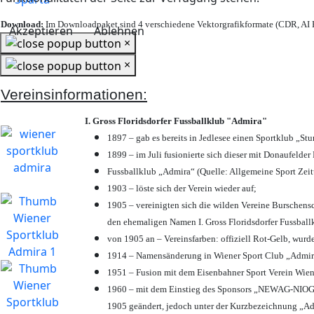
Download:
Im Downloadpaket sind 4 verschiedene Vektorgrafikformate (CDR, AI E
Akzeptieren
Ablehnen
×
×
Vereinsinformationen:
I. Gross Floridsdorfer Fussballklub "Admira"
1897 – gab es bereits in Jedlesee einen Sportklub „St
1899 – im Juli fusionierte sich dieser mit Donaufelder 
Fussballklub „Admira“ (Quelle: Allgemeine Sport Zei
1903 – löste sich der Verein wieder auf;
1905 – vereinigten sich die wilden Vereine Burschens
den ehemaligen Namen I. Gross Floridsdorfer Fussbal
von 1905 an – Vereinsfarben: offiziell Rot-Gelb, wurd
1914 – Namensänderung in Wiener Sport Club „Admira“ 
1951 – Fusion mit dem Eisenbahner Sport Verein Wie
1960 – mit dem Einstieg des Sponsors „NEWAG-NIOGAS
1905 geändert, jedoch unter der Kurzbezeichnung „Ad