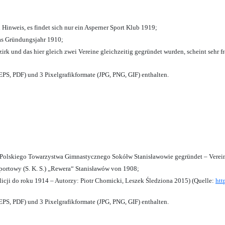
 Hinweis, es findet sich nur ein Asperner Sport Klub 1919
;
das Gründungsjahr 1910
;
zirk und das hier gleich zwei Vereine gleichzeitig gegründet wurden, scheint sehr fr
PS, PDF) und 3 Pixelgrafikformate (JPG, PNG, GIF) enthalten.
olskiego Towarzystwa Gimnastycznego Sokółw Stanisławowie gegründet – Verein
ortowy (S. K. S.) „Rewera“ Stanisławów von 1908;
licji do roku 1914 – Autorzy: Piotr Chomicki, Leszek Śledziona 2015) (Quelle:
htt
PS, PDF) und 3 Pixelgrafikformate (JPG, PNG, GIF) enthalten.