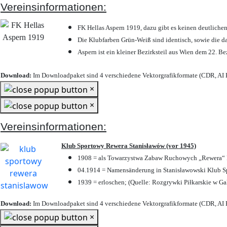
Vereinsinformationen:
FK Hellas Aspern 1919, dazu gibt es keinen deutlichen
Die Klubfarben Grün-Weiß sind identisch, sowie die 
Aspern ist ein kleiner Bezirksteil aus Wien dem 22. Be
Download:
Im Downloadpaket sind 4 verschiedene Vektorgrafikformate (CDR, AI E
×
×
Vereinsinformationen:
Klub Sportowy Rewera Stanisławów (vor 1945)
1908 = als Towarzystwa Zabaw Ruchowych „Rewera“ P
04.1914 = Namensänderung in Stanisławowski Klub Sp
1939 = erloschen; (Quelle: Rozgrywki Piłkarskie w Ga
Download:
Im Downloadpaket sind 4 verschiedene Vektorgrafikformate (CDR, AI E
×