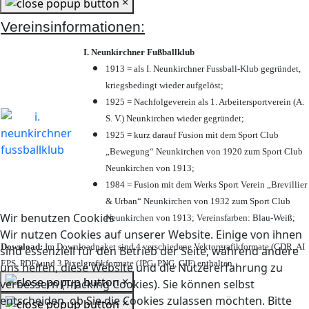
×
Vereinsinformationen:
I. Neunkirchner Fußballklub
1913 = als I. Neunkirchner Fussball-Klub gegründet,
kriegsbedingt wieder aufgelöst;
1925 = Nachfolgeverein als 1. Arbeitersportverein (A.
S. V.) Neunkirchen wieder gegründet;
1925 = kurz darauf Fusion mit dem Sport Club
„Bewegung“ Neunkirchen von 1920 zum Sport Club
Neunkirchen von 1913;
1984 = Fusion mit dem Werks Sport Verein „Brevillier
& Urban“ Neunkirchen von 1932 zum Sport Club
Wir benutzen Cookies
Neunkirchen von 1913; Vereinsfarben: Blau-Weiß;
Wir nutzen Cookies auf unserer Website. Einige von ihnen
Download:
Im Downloadpaket sind 4 verschiedene Vektorgrafikformate (CDR, AI
sind essenziell für den Betrieb der Seite, während andere
EPS, PDF) und 3 Pixelgrafikformate (JPG, PNG, GIF) enthalten.
uns helfen, diese Website und die Nutzererfahrung zu
×
verbessern (Tracking Cookies). Sie können selbst
entscheiden, ob Sie die Cookies zulassen möchten. Bitte
×