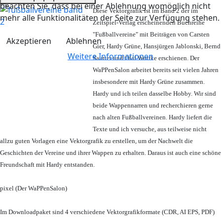
beachten Sie, dass bei einer Ablehnung womöglich nicht
Diese Vektorgrafik ist im Band 2 der im
mehr alle Funktionalitäten der Seite zur Verfügung stehen.
Zeitspiel-Verlag erscheinenden Buchreihe
"Fußballvereine" mit Beiträgen von Carsten
Akzeptieren
Ablehnen
Gier, Hardy Grüne, Hansjürgen Jablonski, Bernd
Weitere Informationen
Sautter und Olaf Wuttke erschienen. Der
WaPPenSalon arbeitet bereits seit vielen Jahren
insbesondere mit Hardy Grüne zusammen.
Hardy und ich teilen dasselbe Hobby. Wir sind
beide Wappennarren und recherchieren gerne
nach alten Fußballvereinen. Hardy liefert die
Texte und ich versuche, aus teilweise nicht
allzu guten Vorlagen eine Vektorgrafik zu erstellen, um der Nachwelt die
Geschichten der Vereine und ihrer Wappen zu erhalten. Daraus ist auch eine schöne
Freundschaft mit Hardy entstanden.
pixel (Der WaPPenSalon)
Im Downloadpaket sind 4 verschiedene Vektorgrafikformate (CDR, AI EPS, PDF)