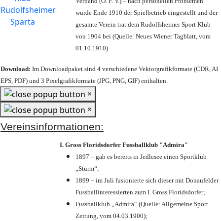
Verband (Ö. F. V.) – nach personellen Problemen
wurde Ende 1910 der Spielbetrieb eingestellt und der
gesamte Verein trat dem Rudolfsheimer Sport Klub
von 1904 bei (Quelle: Neues Wiener Tagblatt, vom
01.10.1910)
Download:
Im Downloadpaket sind 4 verschiedene Vektorgrafikformate (CDR, AI
EPS, PDF) und 3 Pixelgrafikformate (JPG, PNG, GIF) enthalten.
×
×
Vereinsinformationen:
I. Gross Floridsdorfer Fussballklub "Admira"
1897 – gab es bereits in Jedlesee einen Sportklub
„Sturm“;
1899 – im Juli fusionierte sich dieser mit Donaufelder
Fussballinteressierten zum I. Gross Floridsdorfer
;
Fussballklub „Admira“ (Quelle: Allgemeine Sport
Zeitung, vom 04.03.1900);