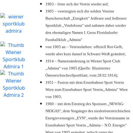
1903 – löste sich der Verein wieder auf;
1905 – vereinigten sich die wilden Vereine
Burschenschaft „Einigkeit“ Jedlesee und Jedleseer
Sportklub „Vindobona“ und nahmen dabei wieder
den ehemaligen Namen I. Gross Floridsdorfer
Fussballklub „Admira“
von 1905 an – Vereinsfarben: offiziell Rot-Gelb,
wurde aber kurz darauf in Schwarz-Weiß geändert;
1914 – Namensänderung in Wiener Sport Club
„Admira“ von 1905 (Quelle: Illustriertes
ÖsterreichischesSportblatt, vom 28.02.1914);
1951 – Fusion mit dem Eisenbahner Sport Verein
Wien zum Eisenbahner Sport Verein„Admira“ Wien
von 1905;
1960 – mit dem Einstieg des Sponsors „NEWAG-
NIOGAS“, dem Vorgänger des niederösterreichischen
Energieversorgers „EVN“, wurde der Vereinsname in
Eisenbahner Sport Verein „Admira – N.Ö. Energie“
Wien von 1905 geändert, jedoch unter der