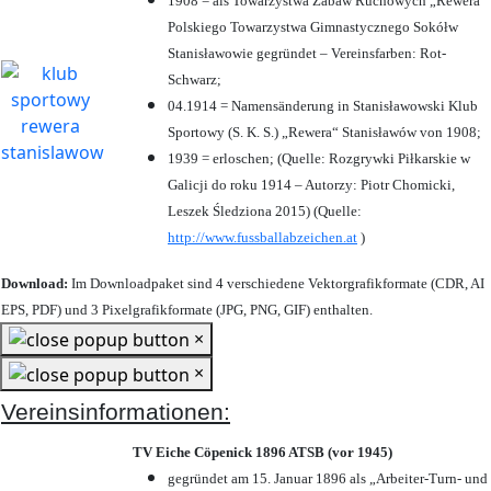
1908 = als Towarzystwa Zabaw Ruchowych „Rewera“
Polskiego Towarzystwa Gimnastycznego Sokółw
Stanisławowie gegründet – Vereinsfarben: Rot-
Schwarz;
04.1914 = Namensänderung in Stanisławowski Klub
Sportowy (S. K. S.) „Rewera“ Stanisławów von 1908;
1939 = erloschen; (Quelle: Rozgrywki Piłkarskie w
Galicji do roku 1914 – Autorzy: Piotr Chomicki,
Leszek Śledziona 2015) (Quelle:
http://www.fussballabzeichen.at
)
Download:
Im Downloadpaket sind 4 verschiedene Vektorgrafikformate (CDR, AI
EPS, PDF) und 3 Pixelgrafikformate (JPG, PNG, GIF) enthalten.
×
×
Vereinsinformationen:
TV Eiche Cöpenick 1896 ATSB (vor 1945)
gegründet am 15. Januar 1896 als „Arbeiter-Turn- und