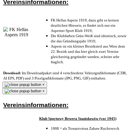
Vereinsinformationen:
FK Hellas Aspern 1919, dazu gibt es keinen
deutlichen Hinweis, es findet sich nur ein
Asperner Sport Klub 1919
;
Die Klubfarben Grün-Weiß sind identisch, sowie
die das Gründungsjahr 1910
;
Aspern ist ein kleiner Bezirksteil aus Wien dem
22. Bezirk und das hier gleich zwei Vereine
gleichzeitig gegründet wurden, scheint sehr
fraglich.
Download:
Im Downloadpaket sind 4 verschiedene Vektorgrafikformate (CDR,
AI EPS, PDF) und 3 Pixelgrafikformate (JPG, PNG, GIF) enthalten.
×
×
Vereinsinformationen:
Klub Sportowy Rewera Stanisławów (vor 1945)
1908 = als Towarzystwa Zabaw Ruchowych