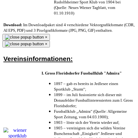
Rudolfsheimer Sport Klub von 1904 bei
(Quelle: Neues Wiener Tagblatt, vom
01.10.1910)
Download:
Im Downloadpaket sind 4 verschiedene Vektorgrafikformate (CDR,
AI EPS, PDF) und 3 Pixelgrafikformate (JPG, PNG, GIF) enthalten.
×
×
Vereinsinformationen:
I. Gross Floridsdorfer Fussballklub "Admira"
1897 – gab es bereits in Jedlesee einen
Sportklub „Sturm“;
1899 – im Juli fusionierte sich dieser mit
Donaufelder Fussballinteressierten zum I. Gross
Floridsdorfer
;
Fussballklub „Admira“ (Quelle: Allgemeine
Sport Zeitung, vom 04.03.1900);
1903 – löste sich der Verein wieder auf;
1905 – vereinigten sich die wilden Vereine
Burschenschaft „Einigkeit“ Jedlesee und