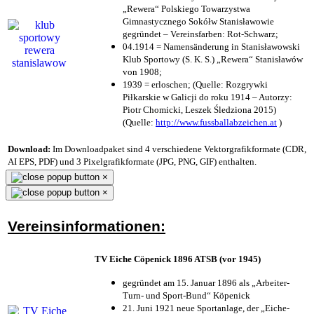
„Rewera“ Polskiego Towarzystwa
Gimnastycznego Sokółw Stanisławowie
gegründet – Vereinsfarben: Rot-Schwarz;
04.1914 = Namensänderung in Stanisławowski
Klub Sportowy (S. K. S.) „Rewera“ Stanisławów
von 1908;
1939 = erloschen; (Quelle: Rozgrywki
Piłkarskie w Galicji do roku 1914 – Autorzy:
Piotr Chomicki, Leszek Śledziona 2015)
(Quelle:
http://www.fussballabzeichen.at
)
Download:
Im Downloadpaket sind 4 verschiedene Vektorgrafikformate (CDR,
AI EPS, PDF) und 3 Pixelgrafikformate (JPG, PNG, GIF) enthalten.
×
×
Vereinsinformationen:
TV Eiche Cöpenick 1896 ATSB (vor 1945)
gegründet am 15. Januar 1896 als „Arbeiter-
Turn- und Sport-Bund“ Köpenick
21. Juni 1921 neue Sportanlage, der „Eiche-