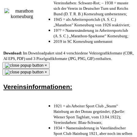
Vereinsfarben: Schwarz-Rot; – 1938 = musste
sich der Verein in Deutscher Turn und Reichs
Bund (D. T. R. B.) Korneuburg umbenennen;
1945 = als Arbeitersportclub (A. S. C.)
„Marathon“ Korneuburg von 1926 reaktiviert;
19?? = Namensänderung in Arbeitersportclub
(A. S. C.) „Marathon-Sparkasse“ Korneuburg;
2019 in SC Korneuburg umbenannt
Download:
Im Downloadpaket sind 4 verschiedene Vektorgrafikformate (CDR,
AI EPS, PDF) und 3 Pixelgrafikformate (JPG, PNG, GIF) enthalten.
×
×
Vereinsinformationen:
1921 = als Arbeiter Sport Club „Sturm“
Hainburg an der Donau gegründet; (Quelle:
Wiener Sport Tagblatt, vom 13.04.1922);
Vereinsfarben: Blau-Schwarz;
1934 = Namensänderung in Vaterländischer
Sport Club Hainburg 1921, aber noch im selben