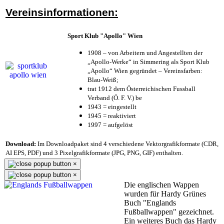
Vereinsinformationen:
Sport Klub "Apollo" Wien
1908 – von Arbeitern und Angestellten der
„Apollo-Werke“ in Simmering als Sport Klub
„Apollo“ Wien gegründet – Vereinsfarben:
Blau-Weiß;
trat 1912 dem Österreichischen Fussball
Verband (Ö. F. V.) be
1943 = eingestellt
1945 = reaktiviert
1997 = aufgelöst
Download:
Im Downloadpaket sind 4 verschiedene Vektorgrafikformate (CDR,
AI EPS, PDF) und 3 Pixelgrafikformate (JPG, PNG, GIF) enthalten.
×
×
Die englischen Wappen
wurden für Hardy Grünes
Buch "Englands
Fußballwappen" gezeichnet.
Ein weiteres Buch das Hardy