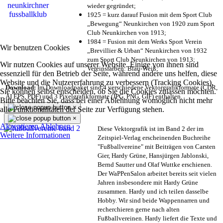
wieder gegründet;
1925 = kurz darauf Fusion mit dem Sport Club
„Bewegung“ Neunkirchen von 1920 zum Sport
Club Neunkirchen von 1913;
1984 = Fusion mit dem Werks Sport Verein
Wir benutzen Cookies
„Brevillier & Urban“ Neunkirchen von 1932
zum Sport Club Neunkirchen von 1913;
Wir nutzen Cookies auf unserer Website. Einige von ihnen sind
Vereinsfarben: Blau-Weiß;
essenziell für den Betrieb der Seite, während andere uns helfen, diese
Website und die Nutzererfahrung zu verbessern (Tracking Cookies).
Download:
Im Downloadpaket sind 4 verschiedene Vektorgrafikformate (CDR,
Sie können selbst entscheiden, ob Sie die Cookies zulassen möchten.
AI EPS, PDF) und 3 Pixelgrafikformate (JPG, PNG, GIF) enthalten.
Bitte beachten Sie, dass bei einer Ablehnung womöglich nicht mehr
×
alle Funktionalitäten der Seite zur Verfügung stehen.
×
Akzeptieren
Ablehnen
Diese Vektorgrafik ist im Band 2 der im
Weitere Informationen
Zeitspiel-Verlag erscheinenden Buchreihe
"Fußballvereine" mit Beiträgen von Carsten
Gier, Hardy Grüne, Hansjürgen Jablonski,
Bernd Sautter und Olaf Wuttke erschienen.
Der WaPPenSalon arbeitet bereits seit vielen
Jahren insbesondere mit Hardy Grüne
zusammen. Hardy und ich teilen dasselbe
Hobby. Wir sind beide Wappennarren und
recherchieren gerne nach alten
Fußballvereinen. Hardy liefert die Texte und