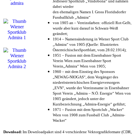
Jedleseer Sportklub „Vindobona“ und nahmen
dabei wieder
den ehemaligen Namen I. Gross Floridsdorfer
Fussballklub „Admira“
von 1905 an – Vereinsfarben: offiziell Rot-Gelb,
wurde aber kurz darauf in Schwarz-Weiß
geändert;
1914 – Namensänderung in Wiener Sport Club
„Admira“ von 1905 (Quelle: Illustriertes
ÖsterreichischesSportblatt, vom 28.02.1914);
1951 – Fusion mit dem Eisenbahner Sport
Verein Wien zum Eisenbahner Sport
Verein„Admira“ Wien von 1905;
1960 – mit dem Einstieg des Sponsors
„NEWAG-NIOGAS“, dem Vorgänger des
niederösterreichischen Energieversorgers
„EVN“, wurde der Vereinsname in Eisenbahner
Sport Verein „Admira – N.Ö. Energie“ Wien von
1905 geändert, jedoch unter der
Kurzbezeichnung „Admira-Energie“ geführt;
1971 – Fusion mit dem Sportclub „Wacker“
Wien von 1908 zum Fussball Club „Admira-
Wacker“
Download:
Im Downloadpaket sind 4 verschiedene Vektorgrafikformate (CDR,