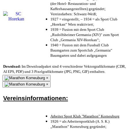
(der Hotel- Restauration- und
Kaffeehausangestellten) gegründet;
Vereinsfarben: Schwarz-Weiß;
1927 = eingestellt; – 1934 = als Sport Club
„Horekan“ Wien reaktiviert;
1939 = Fusion mit dem Sport Club
„Rudolfsheimer Germania (XIV)“ zum Sport
Club „Germania XIV-Horekan“;
1940 = Fusion mit dem Fussball Club
Baumgarten zum Sportclub „Germania“
Baumgarten und dabei aufgegangen
Download:
Im Downloadpaket sind 4 verschiedene Vektorgrafikformate (CDR,
AI EPS, PDF) und 3 Pixelgrafikformate (JPG, PNG, GIF) enthalten.
×
×
Vereinsinformationen:
Arbeiter Sport Klub "Marathon" Korneuburg
1926 = als Arbeitersportklub (A. S. K.)
„Marathon“ Korneuburg gegründet;