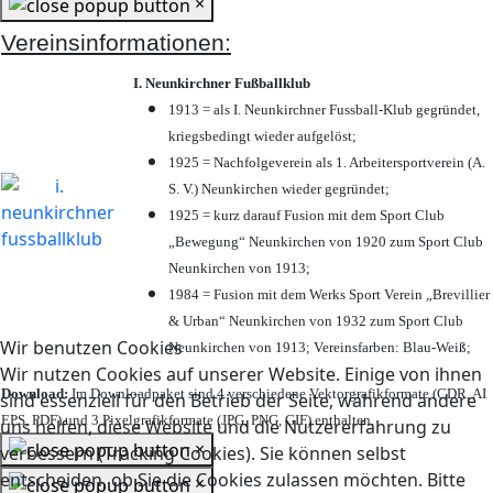
×
Vereinsinformationen:
I. Neunkirchner Fußballklub
1913 = als I. Neunkirchner Fussball-Klub gegründet,
kriegsbedingt wieder aufgelöst;
1925 = Nachfolgeverein als 1. Arbeitersportverein (A.
S. V.) Neunkirchen wieder gegründet;
1925 = kurz darauf Fusion mit dem Sport Club
„Bewegung“ Neunkirchen von 1920 zum Sport Club
Neunkirchen von 1913;
1984 = Fusion mit dem Werks Sport Verein „Brevillier
& Urban“ Neunkirchen von 1932 zum Sport Club
Wir benutzen Cookies
Neunkirchen von 1913; Vereinsfarben: Blau-Weiß;
Wir nutzen Cookies auf unserer Website. Einige von ihnen
Download:
Im Downloadpaket sind 4 verschiedene Vektorgrafikformate (CDR, AI
sind essenziell für den Betrieb der Seite, während andere
EPS, PDF) und 3 Pixelgrafikformate (JPG, PNG, GIF) enthalten.
uns helfen, diese Website und die Nutzererfahrung zu
×
verbessern (Tracking Cookies). Sie können selbst
entscheiden, ob Sie die Cookies zulassen möchten. Bitte
×