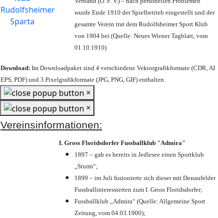
Verband (Ö. F. V.) – nach personellen Problemen
wurde Ende 1910 der Spielbetrieb eingestellt und der
gesamte Verein trat dem Rudolfsheimer Sport Klub
von 1904 bei (Quelle: Neues Wiener Tagblatt, vom
01.10.1910)
Download:
Im Downloadpaket sind 4 verschiedene Vektorgrafikformate (CDR, AI
EPS, PDF) und 3 Pixelgrafikformate (JPG, PNG, GIF) enthalten.
×
×
Vereinsinformationen:
I. Gross Floridsdorfer Fussballklub "Admira"
1897 – gab es bereits in Jedlesee einen Sportklub
„Sturm“;
1899 – im Juli fusionierte sich dieser mit Donaufelder
Fussballinteressierten zum I. Gross Floridsdorfer
;
Fussballklub „Admira“ (Quelle: Allgemeine Sport
Zeitung, vom 04.03.1900);