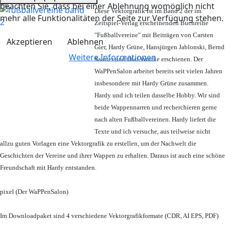
beachten Sie, dass bei einer Ablehnung womöglich nicht
Diese Vektorgrafik ist im Band 2 der im
mehr alle Funktionalitäten der Seite zur Verfügung stehen.
Zeitspiel-Verlag erscheinenden Buchreihe
"Fußballvereine" mit Beiträgen von Carsten
Akzeptieren
Ablehnen
Gier, Hardy Grüne, Hansjürgen Jablonski, Bernd
Weitere Informationen
Sautter und Olaf Wuttke erschienen. Der
WaPPenSalon arbeitet bereits seit vielen Jahren
insbesondere mit Hardy Grüne zusammen.
Hardy und ich teilen dasselbe Hobby. Wir sind
beide Wappennarren und recherchieren gerne
nach alten Fußballvereinen. Hardy liefert die
Texte und ich versuche, aus teilweise nicht
allzu guten Vorlagen eine Vektorgrafik zu erstellen, um der Nachwelt die
Geschichten der Vereine und ihrer Wappen zu erhalten. Daraus ist auch eine schöne
Freundschaft mit Hardy entstanden.
pixel (Der WaPPenSalon)
Im Downloadpaket sind 4 verschiedene Vektorgrafikformate (CDR, AI EPS, PDF)