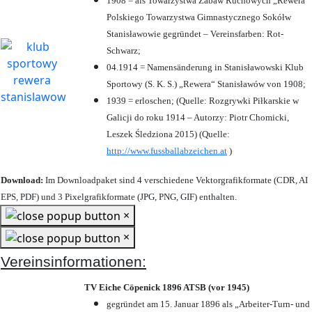
1908 = als Towarzystwa Zabaw Ruchowych „Rewera“
Polskiego Towarzystwa Gimnastycznego Sokółw
Stanisławowie gegründet – Vereinsfarben: Rot-
Schwarz;
04.1914 = Namensänderung in Stanisławowski Klub
Sportowy (S. K. S.) „Rewera“ Stanisławów von 1908;
1939 = erloschen; (Quelle: Rozgrywki Piłkarskie w
Galicji do roku 1914 – Autorzy: Piotr Chomicki,
Leszek Śledziona 2015) (Quelle:
http://www.fussballabzeichen.at
)
Download:
Im Downloadpaket sind 4 verschiedene Vektorgrafikformate (CDR, AI
EPS, PDF) und 3 Pixelgrafikformate (JPG, PNG, GIF) enthalten.
×
×
Vereinsinformationen:
TV Eiche Cöpenick 1896 ATSB (vor 1945)
gegründet am 15. Januar 1896 als „Arbeiter-Turn- und