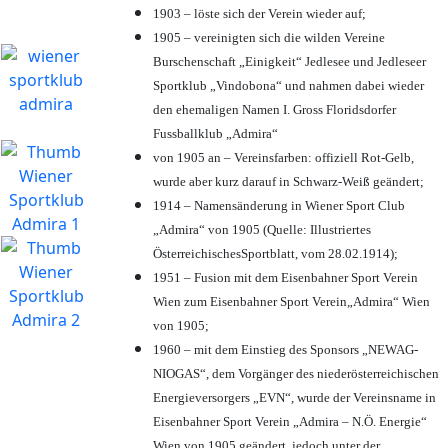
1903 – löste sich der Verein wieder auf;
1905 – vereinigten sich die wilden Vereine
Burschenschaft „Einigkeit“ Jedlesee und Jedleseer
Sportklub „Vindobona“ und nahmen dabei wieder
den ehemaligen Namen I. Gross Floridsdorfer
Fussballklub „Admira“
von 1905 an – Vereinsfarben: offiziell Rot-Gelb,
wurde aber kurz darauf in Schwarz-Weiß geändert;
1914 – Namensänderung in Wiener Sport Club
„Admira“ von 1905 (Quelle: Illustriertes
ÖsterreichischesSportblatt, vom 28.02.1914);
1951 – Fusion mit dem Eisenbahner Sport Verein
Wien zum Eisenbahner Sport Verein„Admira“ Wien
von 1905;
1960 – mit dem Einstieg des Sponsors „NEWAG-
NIOGAS“, dem Vorgänger des niederösterreichischen
Energieversorgers „EVN“, wurde der Vereinsname in
Eisenbahner Sport Verein „Admira – N.Ö. Energie“
Wien von 1905 geändert, jedoch unter der