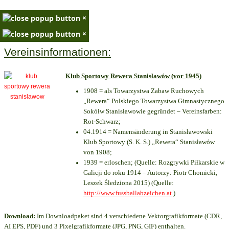
×
×
Vereinsinformationen:
Klub Sportowy Rewera Stanisławów (vor 1945)
1908 = als Towarzystwa Zabaw Ruchowych
„Rewera“ Polskiego Towarzystwa Gimnastycznego
Sokółw Stanisławowie gegründet – Vereinsfarben:
Rot-Schwarz;
04.1914 = Namensänderung in Stanisławowski
Klub Sportowy (S. K. S.) „Rewera“ Stanisławów
von 1908;
1939 = erloschen; (Quelle: Rozgrywki Piłkarskie w
Galicji do roku 1914 – Autorzy: Piotr Chomicki,
Leszek Śledziona 2015) (Quelle:
http://www.fussballabzeichen.at
)
Download:
Im Downloadpaket sind 4 verschiedene Vektorgrafikformate (CDR,
AI EPS, PDF) und 3 Pixelgrafikformate (JPG, PNG, GIF) enthalten.