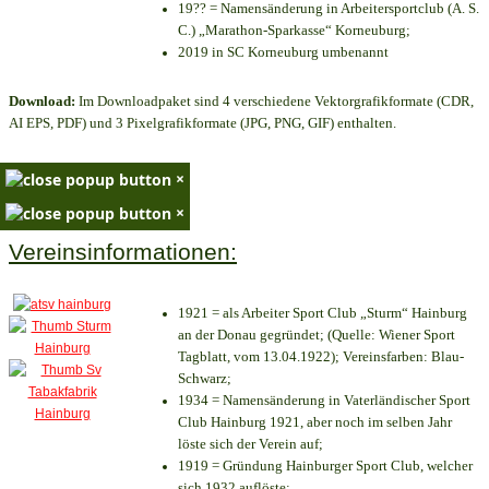
19?? = Namensänderung in Arbeitersportclub (A. S.
C.) „Marathon-Sparkasse“ Korneuburg;
2019 in SC Korneuburg umbenannt
Download:
Im Downloadpaket sind 4 verschiedene Vektorgrafikformate (CDR,
AI EPS, PDF) und 3 Pixelgrafikformate (JPG, PNG, GIF) enthalten.
×
×
Vereinsinformationen:
1921 = als Arbeiter Sport Club „Sturm“ Hainburg
an der Donau gegründet; (Quelle: Wiener Sport
Tagblatt, vom 13.04.1922); Vereinsfarben: Blau-
Schwarz;
1934 = Namensänderung in Vaterländischer Sport
Club Hainburg 1921, aber noch im selben Jahr
löste sich der Verein auf;
1919 = Gründung Hainburger Sport Club, welcher
sich 1932 auflöste;