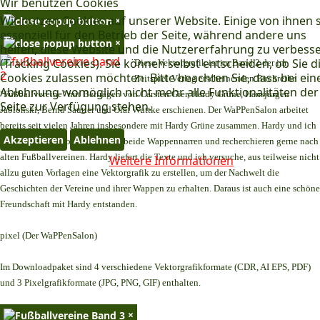
Wir benutzen Cookies
Wir nutzen Cookies auf unserer Website. Einige von ihnen 
×
essenziell für den Betrieb der Seite, während andere uns
×
helfen, diese Website und die Nutzererfahrung zu verbess
(Tracking Cookies). Sie können selbst entscheiden, ob Sie d
Diese Vektorgrafik ist im Band 2 der im
Cookies zulassen möchten. Bitte beachten Sie, dass bei ein
Zeitspiel-Verlag erscheinenden Buchreihe
Ablehnung womöglich nicht mehr alle Funktionalitäten der
"Fußballvereine" mit Beiträgen von Carsten Gier, Hardy Grüne, Hansjürgen
Seite zur Verfügung stehen.
Jablonski, Bernd Sautter und Olaf Wuttke erschienen. Der WaPPenSalon arbeitet
bereits seit vielen Jahren insbesondere mit Hardy Grüne zusammen. Hardy und ich
Akzeptieren
Ablehnen
teilen dasselbe Hobby. Wir sind beide Wappennarren und recherchieren gerne nach
alten Fußballvereinen. Hardy liefert die Texte und ich versuche, aus teilweise nicht
Weitere Informationen
allzu guten Vorlagen eine Vektorgrafik zu erstellen, um der Nachwelt die
Geschichten der Vereine und ihrer Wappen zu erhalten. Daraus ist auch eine schöne
Freundschaft mit Hardy entstanden.
pixel (Der WaPPenSalon)
Im Downloadpaket sind 4 verschiedene Vektorgrafikformate (CDR, AI EPS, PDF)
und 3 Pixelgrafikformate (JPG, PNG, GIF) enthalten.
×