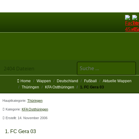
Suchen
2404 Dateien
Home
Wappen
Deutschland
Fußball
Aktuelle Wappen
Thüringen
KFA Ostthüringen
1. FC Gera 03
Hauptkategorie:
Thüringen
Kategorie:
KFA Ostthüringen
Erstellt: 14. November 2006
1. FC Gera 03