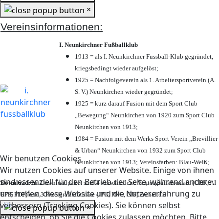
×
Vereinsinformationen:
I. Neunkirchner Fußballklub
1913 = als I. Neunkirchner Fussball-Klub gegründet,
kriegsbedingt wieder aufgelöst;
1925 = Nachfolgeverein als 1. Arbeitersportverein (A.
S. V.) Neunkirchen wieder gegründet;
1925 = kurz darauf Fusion mit dem Sport Club
„Bewegung“ Neunkirchen von 1920 zum Sport Club
Neunkirchen von 1913;
1984 = Fusion mit dem Werks Sport Verein „Brevillier
& Urban“ Neunkirchen von 1932 zum Sport Club
Wir benutzen Cookies
Neunkirchen von 1913; Vereinsfarben: Blau-Weiß;
Wir nutzen Cookies auf unserer Website. Einige von ihnen
sind essenziell für den Betrieb der Seite, während andere
Download:
Im Downloadpaket sind 4 verschiedene Vektorgrafikformate (CDR, AI
uns helfen, diese Website und die Nutzererfahrung zu
EPS, PDF) und 3 Pixelgrafikformate (JPG, PNG, GIF) enthalten.
verbessern (Tracking Cookies). Sie können selbst
×
entscheiden, ob Sie die Cookies zulassen möchten. Bitte