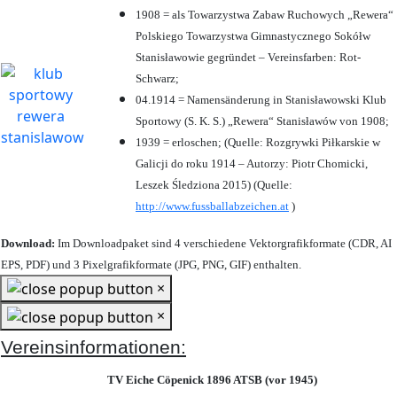
1908 = als Towarzystwa Zabaw Ruchowych „Rewera“
Polskiego Towarzystwa Gimnastycznego Sokółw
Stanisławowie gegründet – Vereinsfarben: Rot-
Schwarz;
04.1914 = Namensänderung in Stanisławowski Klub
Sportowy (S. K. S.) „Rewera“ Stanisławów von 1908;
1939 = erloschen; (Quelle: Rozgrywki Piłkarskie w
Galicji do roku 1914 – Autorzy: Piotr Chomicki,
Leszek Śledziona 2015) (Quelle:
http://www.fussballabzeichen.at
)
Download:
Im Downloadpaket sind 4 verschiedene Vektorgrafikformate (CDR, AI
EPS, PDF) und 3 Pixelgrafikformate (JPG, PNG, GIF) enthalten.
×
×
Vereinsinformationen:
TV Eiche Cöpenick 1896 ATSB (vor 1945)