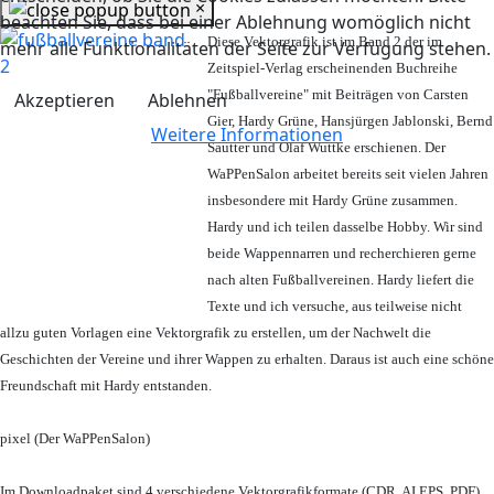
×
beachten Sie, dass bei einer Ablehnung womöglich nicht
Diese Vektorgrafik ist im Band 2 der im
mehr alle Funktionalitäten der Seite zur Verfügung stehen.
Zeitspiel-Verlag erscheinenden Buchreihe
"Fußballvereine" mit Beiträgen von Carsten
Akzeptieren
Ablehnen
Gier, Hardy Grüne, Hansjürgen Jablonski, Bernd
Weitere Informationen
Sautter und Olaf Wuttke erschienen. Der
WaPPenSalon arbeitet bereits seit vielen Jahren
insbesondere mit Hardy Grüne zusammen.
Hardy und ich teilen dasselbe Hobby. Wir sind
beide Wappennarren und recherchieren gerne
nach alten Fußballvereinen. Hardy liefert die
Texte und ich versuche, aus teilweise nicht
allzu guten Vorlagen eine Vektorgrafik zu erstellen, um der Nachwelt die
Geschichten der Vereine und ihrer Wappen zu erhalten. Daraus ist auch eine schöne
Freundschaft mit Hardy entstanden.
pixel (Der WaPPenSalon)
Im Downloadpaket sind 4 verschiedene Vektorgrafikformate (CDR, AI EPS, PDF)