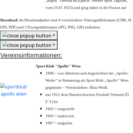
„Rapid“ Oberlaa an (Quelle: Wiener Sport Tagblatt,
vom 23.01.1923) und ging dabei in der Fusion auf
Download:
Im Downloadpaket sind 4 verschiedene Vektorgrafikformate (CDR, AI
EPS, PDF) und 3 Pixelgrafikformate (JPG, PNG, GIF) enthalten.
×
×
Vereinsinformationen:
Sport Klub "Apollo" Wien
1908 – von Arbeitern und Angestellten der „Apollo-
Werke“ in Simmering als Sport Klub „Apollo“ Wien
gegründet – Vereinsfarben: Blau-Weiß;
trat 1912 dem Österreichischen Fussball Verband (Ö.
F. V.) be
1943 = eingestellt
1945 = reaktiviert
1997 = aufgelöst