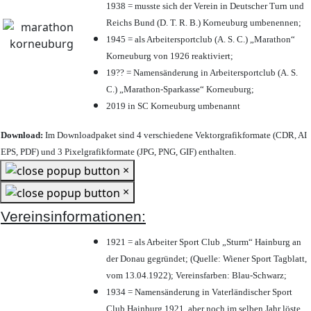
1938 = musste sich der Verein in Deutscher Turn und
Reichs Bund (D. T. R. B.) Korneuburg umbenennen;
1945 = als Arbeitersportclub (A. S. C.) „Marathon“
Korneuburg von 1926 reaktiviert;
19?? = Namensänderung in Arbeitersportclub (A. S.
C.) „Marathon-Sparkasse“ Korneuburg;
2019 in SC Korneuburg umbenannt
Download:
Im Downloadpaket sind 4 verschiedene Vektorgrafikformate (CDR, AI
EPS, PDF) und 3 Pixelgrafikformate (JPG, PNG, GIF) enthalten.
×
×
Vereinsinformationen:
1921 = als Arbeiter Sport Club „Sturm“ Hainburg an
der Donau gegründet; (Quelle: Wiener Sport Tagblatt,
vom 13.04.1922); Vereinsfarben: Blau-Schwarz;
1934 = Namensänderung in Vaterländischer Sport
Club Hainburg 1921, aber noch im selben Jahr löste