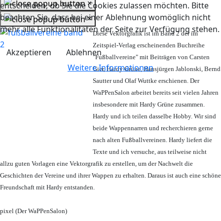
×
entscheiden, ob Sie die Cookies zulassen möchten. Bitte
beachten Sie, dass bei einer Ablehnung womöglich nicht
×
mehr alle Funktionalitäten der Seite zur Verfügung stehen.
Diese Vektorgrafik ist im Band 2 der im
Zeitspiel-Verlag erscheinenden Buchreihe
Akzeptieren
Ablehnen
"Fußballvereine" mit Beiträgen von Carsten
Weitere Informationen
Gier, Hardy Grüne, Hansjürgen Jablonski, Bernd
Sautter und Olaf Wuttke erschienen. Der
WaPPenSalon arbeitet bereits seit vielen Jahren
insbesondere mit Hardy Grüne zusammen.
Hardy und ich teilen dasselbe Hobby. Wir sind
beide Wappennarren und recherchieren gerne
nach alten Fußballvereinen. Hardy liefert die
Texte und ich versuche, aus teilweise nicht
allzu guten Vorlagen eine Vektorgrafik zu erstellen, um der Nachwelt die
Geschichten der Vereine und ihrer Wappen zu erhalten. Daraus ist auch eine schöne
Freundschaft mit Hardy entstanden.
pixel (Der WaPPenSalon)