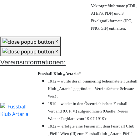
Vektorgrafikformate (CDR,
AI EPS, PDF) und 3
Pixelgrafikformate (JPG,
PNG, GIF) enthalten.
×
×
Vereinsinformationen:
Fussball Klub „Artaria“
1912 – wurde der in Simmering beheimatete Fussball
Klub „Artaria“ gegründet – Vereinsfarben: Schwarz-
Weiß;
1919 – wieder in den Österreichischen Fussball
Verband (Ö. F. V.) aufgenommen (Quelle: Neues
Wiener Tagblatt, vom 19.07.1919);
1922 – erfolgte eine Fusion mit dem Fussball Club
„Pfeil“ Wien (III) zum Fussballklub „Artaria-Pfeil“