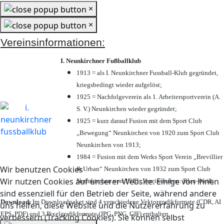
×
×
Vereinsinformationen:
I. Neunkirchner Fußballklub
1913 = als I. Neunkirchner Fussball-Klub gegründet,
kriegsbedingt wieder aufgelöst;
1925 = Nachfolgeverein als 1. Arbeitersportverein (A.
S. V.) Neunkirchen wieder gegründet;
1925 = kurz darauf Fusion mit dem Sport Club
„Bewegung“ Neunkirchen von 1920 zum Sport Club
Neunkirchen von 1913;
1984 = Fusion mit dem Werks Sport Verein „Brevillier
Wir benutzen Cookies
& Urban“ Neunkirchen von 1932 zum Sport Club
Wir nutzen Cookies auf unserer Website. Einige von ihnen
Neunkirchen von 1913; Vereinsfarben: Blau-Weiß;
sind essenziell für den Betrieb der Seite, während andere
Download:
Im Downloadpaket sind 4 verschiedene Vektorgrafikformate (CDR, AI
uns helfen, diese Website und die Nutzererfahrung zu
EPS, PDF) und 3 Pixelgrafikformate (JPG, PNG, GIF) enthalten.
verbessern (Tracking Cookies). Sie können selbst