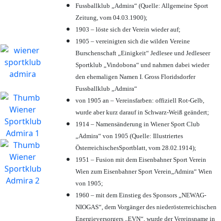
Fussballklub „Admira“ (Quelle: Allgemeine Sport
Zeitung, vom 04.03.1900);
1903 – löste sich der Verein wieder auf;
1905 – vereinigten sich die wilden Vereine
Burschenschaft „Einigkeit“ Jedlesee und Jedleseer
Sportklub „Vindobona“ und nahmen dabei wieder
den ehemaligen Namen I. Gross Floridsdorfer
Fussballklub „Admira“
von 1905 an – Vereinsfarben: offiziell Rot-Gelb,
wurde aber kurz darauf in Schwarz-Weiß geändert;
1914 – Namensänderung in Wiener Sport Club
„Admira“ von 1905 (Quelle: Illustriertes
ÖsterreichischesSportblatt, vom 28.02.1914);
1951 – Fusion mit dem Eisenbahner Sport Verein
Wien zum Eisenbahner Sport Verein„Admira“ Wien
von 1905;
1960 – mit dem Einstieg des Sponsors „NEWAG-
NIOGAS“, dem Vorgänger des niederösterreichischen
Energieversorgers „EVN“, wurde der Vereinsname in