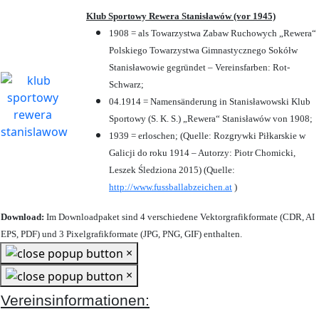
Klub Sportowy Rewera Stanisławów (vor 1945)
1908 = als Towarzystwa Zabaw Ruchowych „Rewera“
Polskiego Towarzystwa Gimnastycznego Sokółw
Stanisławowie gegründet – Vereinsfarben: Rot-
Schwarz;
04.1914 = Namensänderung in Stanisławowski Klub
Sportowy (S. K. S.) „Rewera“ Stanisławów von 1908;
1939 = erloschen; (Quelle: Rozgrywki Piłkarskie w
Galicji do roku 1914 – Autorzy: Piotr Chomicki,
Leszek Śledziona 2015) (Quelle:
http://www.fussballabzeichen.at
)
Download:
Im Downloadpaket sind 4 verschiedene Vektorgrafikformate (CDR, AI
EPS, PDF) und 3 Pixelgrafikformate (JPG, PNG, GIF) enthalten.
×
×
Vereinsinformationen: