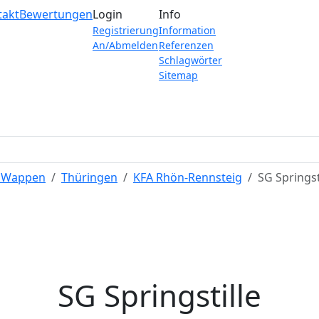
takt
Bewertungen
Login
Info
Registrierung
Information
An/Abmelden
Referenzen
Schlagwörter
Sitemap
e Wappen
Thüringen
KFA Rhön-Rennsteig
SG Springst
SG Springstille