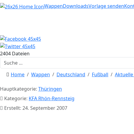
Home
Wappen
Downloads
Vorlage senden
Kon
2404 Dateien
Suchen
Home
Wappen
Deutschland
Fußball
Aktuell
Hauptkategorie:
Thüringen
Kategorie:
KFA Rhön-Rennsteig
Erstellt: 24. September 2007