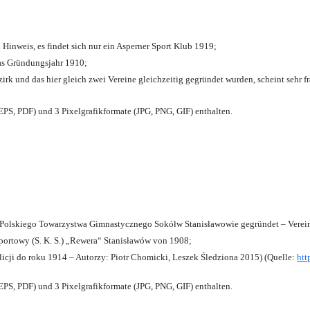
 Hinweis, es findet sich nur ein Asperner Sport Klub 1919
;
das Gründungsjahr 1910
;
zirk und das hier gleich zwei Vereine gleichzeitig gegründet wurden, scheint sehr fr
PS, PDF) und 3 Pixelgrafikformate (JPG, PNG, GIF) enthalten.
olskiego Towarzystwa Gimnastycznego Sokółw Stanisławowie gegründet – Verein
ortowy (S. K. S.) „Rewera“ Stanisławów von 1908;
licji do roku 1914 – Autorzy: Piotr Chomicki, Leszek Śledziona 2015) (Quelle:
htt
PS, PDF) und 3 Pixelgrafikformate (JPG, PNG, GIF) enthalten.