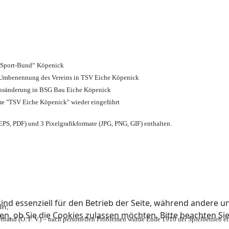
d Sport-Bund“ Köpenick
nd Umbenennung des Vereins in TSV Eiche Köpenick
ensänderung in BSG Bau Eiche Köpenick
me "TSV Eiche Köpenick" wieder eingeführt
PS, PDF) und 3 Pixelgrafikformate (JPG, PNG, GIF) enthalten.
ind essenziell für den Betrieb der Seite, während andere u
et;
en, ob Sie die Cookies zulassen möchten. Bitte beachten Si
rband (Ö. F. V.) – nach personellen Problemen wurde Ende 1910 der Spielbetrieb e