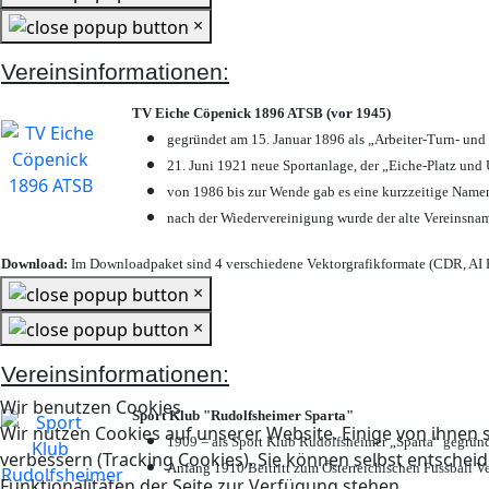
×
Vereinsinformationen:
TV Eiche Cöpenick 1896 ATSB (vor 1945)
gegründet am 15. Januar 1896 als „Arbeiter-Turn- un
21. Juni 1921 neue Sportanlage, der „Eiche-Platz u
von 1986 bis zur Wende gab es eine kurzzeitige Nam
nach der Wiedervereinigung wurde der alte Vereinsna
Download:
Im Downloadpaket sind 4 verschiedene Vektorgrafikformate (CDR, AI E
×
×
Vereinsinformationen:
Wir benutzen Cookies
Sport Klub "Rudolfsheimer Sparta"
Wir nutzen Cookies auf unserer Website. Einige von ihnen s
1909 = als Sport Klub Rudolfsheimer „Sparta“ gegründ
verbessern (Tracking Cookies). Sie können selbst entscheid
Anfang 1910 Beitritt zum Österreichischen Fussball Ve
Funktionalitäten der Seite zur Verfügung stehen.