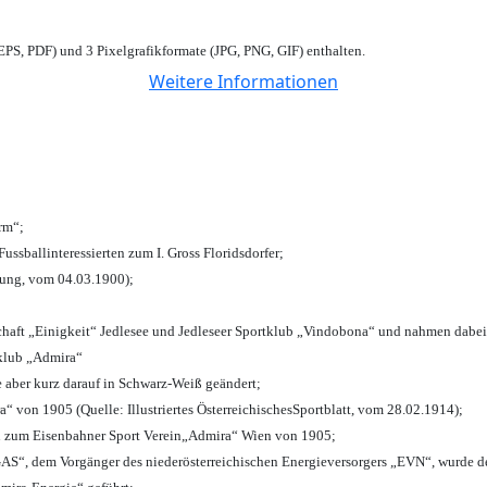
PS, PDF) und 3 Pixelgrafikformate (JPG, PNG, GIF) enthalten.
Weitere Informationen
urm“;
Fussballinteressierten zum I. Gross Floridsdorfer
;
tung, vom 04.03.1900);
chaft „Einigkeit“ Jedlesee und Jedleseer Sportklub „Vindobona“ und nahmen dabei
lklub „Admira“
e aber kurz darauf in Schwarz-Weiß geändert;
von 1905 (Quelle: Illustriertes ÖsterreichischesSportblatt, vom 28.02.1914);
n zum Eisenbahner Sport Verein„Admira“ Wien von 1905;
“, dem Vorgänger des niederösterreichischen Energieversorgers „EVN“, wurde de