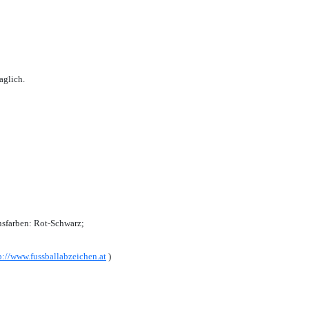
aglich.
sfarben: Rot-Schwarz;
p://www.fussballabzeichen.at
)