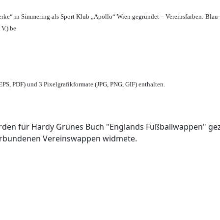
erke“ in Simmering als Sport Klub „Apollo“ Wien gegründet – Vereinsfarben: Blau
 V.) be
PS, PDF) und 3 Pixelgrafikformate (JPG, PNG, GIF) enthalten.
den für Hardy Grünes Buch "Englands Fußballwappen" geze
verbundenen Vereinswappen widmete.