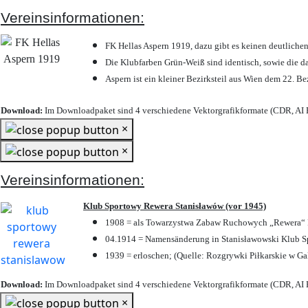
Vereinsinformationen:
FK Hellas Aspern 1919, dazu gibt es keinen deutlichen
Die Klubfarben Grün-Weiß sind identisch, sowie die 
Aspern ist ein kleiner Bezirksteil aus Wien dem 22. Be
Download:
Im Downloadpaket sind 4 verschiedene Vektorgrafikformate (CDR, AI E
×
×
Vereinsinformationen:
Klub Sportowy Rewera Stanisławów (vor 1945)
1908 = als Towarzystwa Zabaw Ruchowych „Rewera“ P
04.1914 = Namensänderung in Stanisławowski Klub Sp
1939 = erloschen; (Quelle: Rozgrywki Piłkarskie w Ga
Download:
Im Downloadpaket sind 4 verschiedene Vektorgrafikformate (CDR, AI E
×