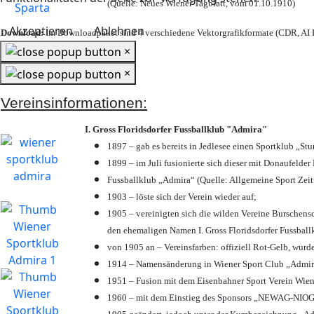
(Quelle: Neues Wiener Tagblatt, vom 01.10.1910)
Akzeptieren
Ablehnen
Download:
Im Downloadpaket sind 4 verschiedene Vektorgrafikformate (CDR, AI E
×
×
Vereinsinformationen:
I. Gross Floridsdorfer Fussballklub "Admira"
1897 – gab es bereits in Jedlesee einen Sportklub „St
1899 – im Juli fusionierte sich dieser mit Donaufelder 
Fussballklub „Admira“ (Quelle: Allgemeine Sport Zei
1903 – löste sich der Verein wieder auf;
1905 – vereinigten sich die wilden Vereine Burschens
den ehemaligen Namen I. Gross Floridsdorfer Fussbal
von 1905 an – Vereinsfarben: offiziell Rot-Gelb, wurd
1914 – Namensänderung in Wiener Sport Club „Admira“ 
1951 – Fusion mit dem Eisenbahner Sport Verein Wie
1960 – mit dem Einstieg des Sponsors „NEWAG-NIOGAS