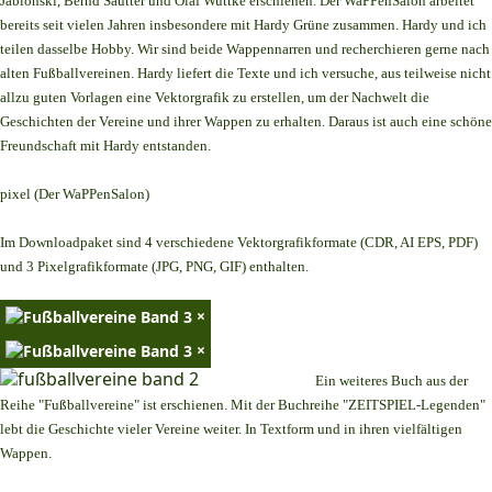
Jablonski, Bernd Sautter und Olaf Wuttke erschienen. Der WaPPenSalon arbeitet
bereits seit vielen Jahren insbesondere mit Hardy Grüne zusammen. Hardy und ich
teilen dasselbe Hobby. Wir sind beide Wappennarren und recherchieren gerne nach
alten Fußballvereinen. Hardy liefert die Texte und ich versuche, aus teilweise nicht
allzu guten Vorlagen eine Vektorgrafik zu erstellen, um der Nachwelt die
Geschichten der Vereine und ihrer Wappen zu erhalten. Daraus ist auch eine schöne
Freundschaft mit Hardy entstanden.
pixel (Der WaPPenSalon)
Im Downloadpaket sind 4 verschiedene Vektorgrafikformate (CDR, AI EPS, PDF)
und 3 Pixelgrafikformate (JPG, PNG, GIF) enthalten.
×
×
Ein weiteres Buch aus der
Reihe "Fußballvereine" ist erschienen. Mit der Buchreihe "ZEITSPIEL-Legenden"
lebt die Geschichte vieler Vereine weiter. In Textform und in ihren vielfältigen
Wappen.