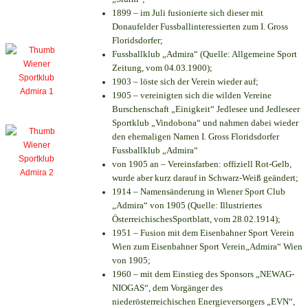
1899 – im Juli fusionierte sich dieser mit
Donaufelder Fussballinteressierten zum I. Gross
Floridsdorfer
;
Fussballklub „Admira“ (Quelle: Allgemeine Sport
Zeitung, vom 04.03.1900);
1903 – löste sich der Verein wieder auf;
1905 – vereinigten sich die wilden Vereine
Burschenschaft „Einigkeit“ Jedlesee und Jedleseer
Sportklub „Vindobona“ und nahmen dabei wieder
den ehemaligen Namen I. Gross Floridsdorfer
Fussballklub „Admira“
von 1905 an – Vereinsfarben: offiziell Rot-Gelb,
wurde aber kurz darauf in Schwarz-Weiß geändert;
1914 – Namensänderung in Wiener Sport Club
„Admira“ von 1905 (Quelle: Illustriertes
ÖsterreichischesSportblatt, vom 28.02.1914);
1951 – Fusion mit dem Eisenbahner Sport Verein
Wien zum Eisenbahner Sport Verein„Admira“ Wien
von 1905;
1960 – mit dem Einstieg des Sponsors „NEWAG-
NIOGAS“, dem Vorgänger des
niederösterreichischen Energieversorgers „EVN“,