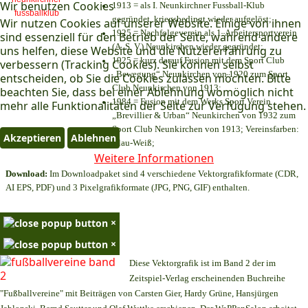
Wir benutzen Cookies
1913 = als I. Neunkirchner Fussball-Klub
gegründet, kriegsbedingt wieder aufgelöst;
Wir nutzen Cookies auf unserer Website. Einige von ihnen
1925 = Nachfolgeverein als 1. Arbeitersportverein
sind essenziell für den Betrieb der Seite, während andere
(A. S. V.) Neunkirchen wieder gegründet;
uns helfen, diese Website und die Nutzererfahrung zu
1925 = kurz darauf Fusion mit dem Sport Club
verbessern (Tracking Cookies). Sie können selbst
„Bewegung“ Neunkirchen von 1920 zum Sport
entscheiden, ob Sie die Cookies zulassen möchten. Bitte
Club Neunkirchen von 1913;
beachten Sie, dass bei einer Ablehnung womöglich nicht
1984 = Fusion mit dem Werks Sport Verein
mehr alle Funktionalitäten der Seite zur Verfügung stehen.
„Brevillier & Urban“ Neunkirchen von 1932 zum
Sport Club Neunkirchen von 1913; Vereinsfarben:
Akzeptieren
Ablehnen
Blau-Weiß;
Weitere Informationen
Download:
Im Downloadpaket sind 4 verschiedene Vektorgrafikformate (CDR,
AI EPS, PDF) und 3 Pixelgrafikformate (JPG, PNG, GIF) enthalten.
×
×
Diese Vektorgrafik ist im Band 2 der im
Zeitspiel-Verlag erscheinenden Buchreihe
"Fußballvereine" mit Beiträgen von Carsten Gier, Hardy Grüne, Hansjürgen