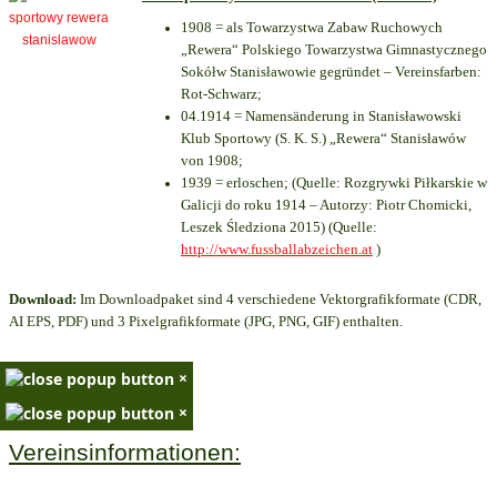
1908 = als Towarzystwa Zabaw Ruchowych
„Rewera“ Polskiego Towarzystwa Gimnastycznego
Sokółw Stanisławowie gegründet – Vereinsfarben:
Rot-Schwarz;
04.1914 = Namensänderung in Stanisławowski
Klub Sportowy (S. K. S.) „Rewera“ Stanisławów
von 1908;
1939 = erloschen; (Quelle: Rozgrywki Piłkarskie w
Galicji do roku 1914 – Autorzy: Piotr Chomicki,
Leszek Śledziona 2015) (Quelle:
http://www.fussballabzeichen.at
)
Download:
Im Downloadpaket sind 4 verschiedene Vektorgrafikformate (CDR,
AI EPS, PDF) und 3 Pixelgrafikformate (JPG, PNG, GIF) enthalten.
×
×
Vereinsinformationen: