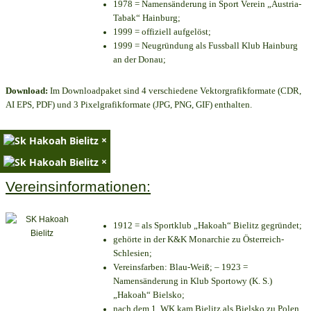
1978 = Namensänderung in Sport Verein „Austria-
Tabak“ Hainburg;
1999 = offiziell aufgelöst;
1999 = Neugründung als Fussball Klub Hainburg
an der Donau;
Download:
Im Downloadpaket sind 4 verschiedene Vektorgrafikformate (CDR,
AI EPS, PDF) und 3 Pixelgrafikformate (JPG, PNG, GIF) enthalten.
×
×
Vereinsinformationen:
1912 = als Sportklub „Hakoah“ Bielitz gegründet;
gehörte in der K&K Monarchie zu Österreich-
Schlesien;
Vereinsfarben: Blau-Weiß; – 1923 =
Namensänderung in Klub Sportowy (K. S.)
„Hakoah“ Bielsko;
nach dem 1. WK kam Bielitz als Bielsko zu Polen