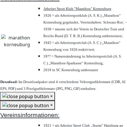
Arbeiter Sport Klub "Marathon" Korneuburg
1926 = als Arbeitersportklub (A. S. K.) „Marathon“
Korneuburg gegründet; Vereinsfarben: Schwarz-Rot; –
1938 = musste sich der Verein in Deutscher Turn und
Reichs Bund (D. T. R. B.) Korneuburg umbenennen;
1945 = als Arbeitersportclub (A. S. C.) „Marathon“
Korneuburg von 1926 reaktiviert;
19?? = Namensänderung in Arbeitersportclub (A. S.
C.) „Marathon-Sparkasse“ Korneuburg;
2019 in SC Korneuburg umbenannt
Download:
Im Downloadpaket sind 4 verschiedene Vektorgrafikformate (CDR, AI
EPS, PDF) und 3 Pixelgrafikformate (JPG, PNG, GIF) enthalten.
×
×
Vereinsinformationen:
1921 = als Arbeiter Sport Club „Sturm“ Hainburg an