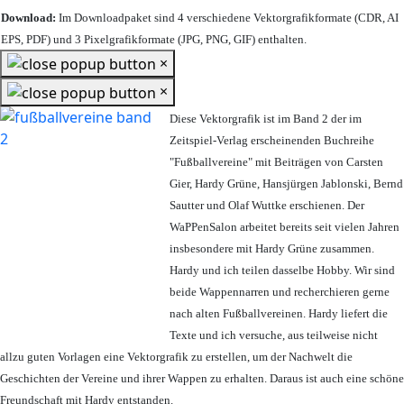
Download:
Im Downloadpaket sind 4 verschiedene Vektorgrafikformate (CDR, AI
EPS, PDF) und 3 Pixelgrafikformate (JPG, PNG, GIF) enthalten.
×
×
Diese Vektorgrafik ist im Band 2 der im
Zeitspiel-Verlag erscheinenden Buchreihe
"Fußballvereine" mit Beiträgen von Carsten
Gier, Hardy Grüne, Hansjürgen Jablonski, Bernd
Sautter und Olaf Wuttke erschienen. Der
WaPPenSalon arbeitet bereits seit vielen Jahren
insbesondere mit Hardy Grüne zusammen.
Hardy und ich teilen dasselbe Hobby. Wir sind
beide Wappennarren und recherchieren gerne
nach alten Fußballvereinen. Hardy liefert die
Texte und ich versuche, aus teilweise nicht
allzu guten Vorlagen eine Vektorgrafik zu erstellen, um der Nachwelt die
Geschichten der Vereine und ihrer Wappen zu erhalten. Daraus ist auch eine schöne
Freundschaft mit Hardy entstanden.