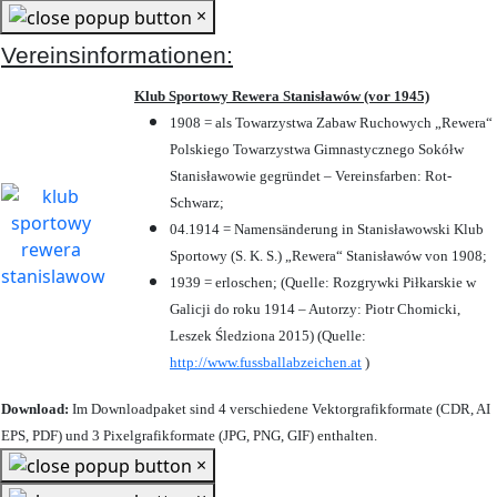
×
Vereinsinformationen:
Klub Sportowy Rewera Stanisławów (vor 1945)
1908 = als Towarzystwa Zabaw Ruchowych „Rewera“
Polskiego Towarzystwa Gimnastycznego Sokółw
Stanisławowie gegründet – Vereinsfarben: Rot-
Schwarz;
04.1914 = Namensänderung in Stanisławowski Klub
Sportowy (S. K. S.) „Rewera“ Stanisławów von 1908;
1939 = erloschen; (Quelle: Rozgrywki Piłkarskie w
Galicji do roku 1914 – Autorzy: Piotr Chomicki,
Leszek Śledziona 2015) (Quelle:
http://www.fussballabzeichen.at
)
Download:
Im Downloadpaket sind 4 verschiedene Vektorgrafikformate (CDR, AI
EPS, PDF) und 3 Pixelgrafikformate (JPG, PNG, GIF) enthalten.
×